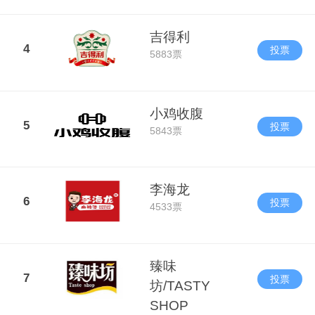
吉得利
4
投票
5883票
小鸡收腹
5
投票
5843票
李海龙
6
投票
4533票
臻味
7
投票
坊/TASTY
SHOP