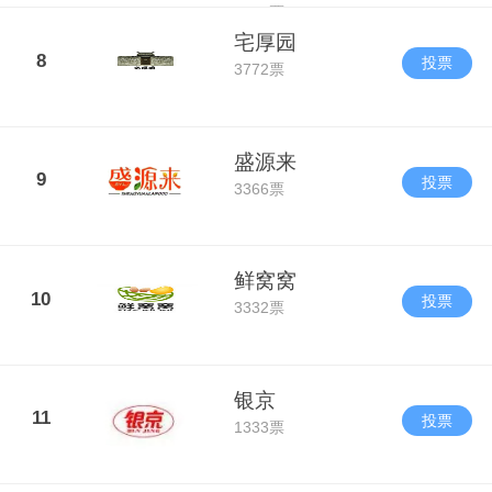
4233票
宅厚园
8
投票
3772票
盛源来
9
投票
3366票
鲜窝窝
10
投票
3332票
银京
11
投票
1333票