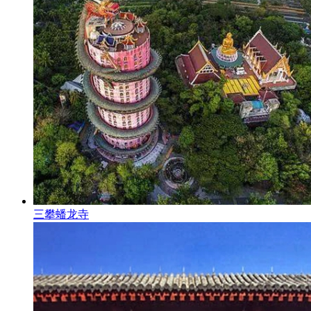
三攀蟠龙寺