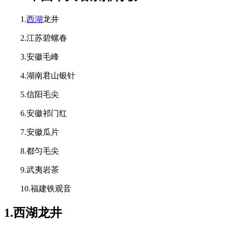
1.
西湖
龙井
2.江苏碧螺春
3.安徽毛峰
4.湖南君山银针
5.信阳毛尖
6.安徽祁门红
7.安徽瓜片
8.都匀毛尖
9.武夷岩茶
10.福建铁观音
1.西湖龙井