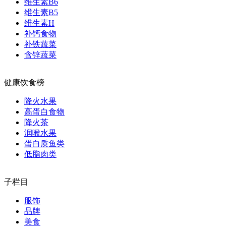
维生素B6
维生素B5
维生素H
补钙食物
补铁蔬菜
含锌蔬菜
健康饮食榜
降火水果
高蛋白食物
降火茶
润喉水果
蛋白质鱼类
低脂肉类
子栏目
服饰
品牌
美食