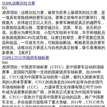
TOP8.达喀尔拉力赛
951
推荐理由：
达喀尔拉力赛，被誉为世界上最艰苦的拉力赛，是
一项具有冒险精神的赛车运动。赛事之前每年在巴黎举行，规
模庞大，全球超过五亿人关注。参赛车辆都是真正的越野车，
比赛路段远离公路，需要穿越沙丘、泥浆、草丛、岩石和沙
漠。比赛分为摩托车组、小型汽车组和卡车组，车手和领航员
依靠路线图和GPS完成导航。比赛过程艰苦，赛手需要忍受高
温和低温，一旦迷失方向，可能面临断油、断粮甚至放弃赛车
的情况。达喀尔拉力赛是人与自然的真正较量，吸引着勇敢的
参赛者。
【展开】
TOP9.CTCC中国房车锦标赛
944
推荐理由：
中国房车锦标赛（CTCC）是中国赛车运动的顶级
赛事，是国际汽联唯一支持的国家级房车锦标赛。自2009年
起，CTCC成为中国赛车运动的第一品牌，被列入国家体育总
局的A类体育赛事。CTCC的前身是自2004年起举办的全国汽
车场地锦标赛（CCC），力盛体育文化传播有限公司于2009
年成为该赛事的新推广商，并将其正式更名为中国房车锦标
赛。CTCC一直致力于提高中国赛车运动的品质，推广中国赛
车文化，并在创新方面取得了重大突破。2011年，CTCC作为