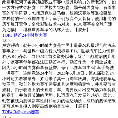
此赛事汇聚了各类顶级职业车赛中最具影响力的新老冠军，如
一级方程式锦标赛、世界拉力锦标赛、勒芒耐力赛等。有着丰
富的车手阵容，包括迈克尔舒马赫、彼德汉赛尔等退役巨星。
在独特的平行双排赛道上，车手们放弃个人装备，使用相同的
房车展开竞争，全凭驾驶技术与对决。ROC赛事令全球车迷
为之瞩目，堪称世界车坛的武林大会。
【展开】
TOP3.勒芒24小时耐力赛
1,056
推荐理由：
勒芒24小时耐力赛是世界上最著名和最艰苦的汽车
赛事之一，与世界一级方程式锦标赛(F1)、世界汽车拉力锦标
赛(WRC)齐名。自1923年首次举办以来，除了二战前后的几年
外，该赛事每年都在法国勒芒举行。勒芒作为一个商业城市，
因为24小时耐力赛而享有盛誉。每个比赛车组由3名车手驾驶
一辆赛车，连续竞逐24小时。2023年6月10日，第91届勒芒24
小时耐力赛将举办，并迎来了其一百周年庆典。与其他赛车运
动不同，勒芒的耐力赛车需要兼具速度和稳定性，并且要节省
燃料。由于赛道上的长直道，车厂需要设计出空气动力学优良
的赛车，并兼顾节油的优势，以适应汽车发展的趋势。因此，
勒芒被视为测试新车性能和耐力的理想场所，成功的测试结果
还可以将其投入到更高级别的赛车中。
【展开】
TOP4.Rallycross赛车
1,032