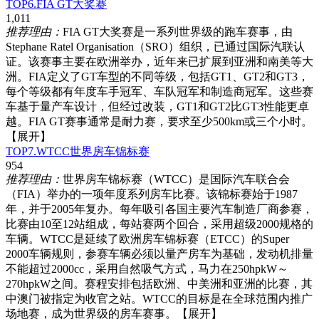
TOP6.FIA GT大奖赛
1,011
推荐理由：
FIA GT大奖赛是一系列世界级的跑车赛事，由
Stephane Ratel Organisation（SRO）组织，已通过国际汽联认
证。该赛事主要在欧洲举办，近年来已扩展到亚洲和南美等大
洲。FIA定义了GT车型的不同等级，包括GT1、GT2和GT3，
每个等级都有年度车手冠军、车队冠军和制造商冠军。这些赛
车基于量产车设计，但经过改装，GT1和GT2比GT3性能更卓
越。FIA GT赛事通常是耐力赛，要求至少500km或三个小时。
【展开】
TOP7.WTCC世界房车锦标赛
954
推荐理由：
世界房车锦标赛（WTCC）是国际汽车联合会
（FIA）举办的一项年度系列房车比赛。该锦标赛始于1987
年，并于2005年复办。每年吸引各国主要汽车制造厂商参赛，
比赛由10至12站组成，每站赛两个回合，采用超级2000规格的
车辆。WTCC是延续了欧洲房车锦标赛（ETCC）的Super
2000车辆规则，参赛车辆必须以量产房车为基础，发动机排量
不能超过2000cc，采用自然吸气方式，马力在250hpkW～
270hpkW之间。赛程安排包括欧洲、中美洲和亚洲的比赛，其
中澳门被指定为收官之站。WTCC的目标是在全球范围内推广
场地赛，成为世界级的房车赛事。
【展开】