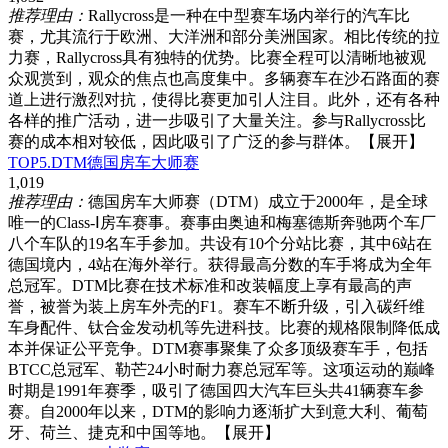
推荐理由：
Rallycross是一种在中型赛车场内举行的汽车比
赛，尤其流行于欧洲、大洋洲和部分美洲国家。相比传统的拉
力赛，Rallycross具有独特的优势。比赛全程可以清晰地被观
众观赏到，观众的焦点也高度集中。多辆赛车在沙石路面的赛
道上进行激烈对抗，使得比赛更加引人注目。此外，还有各种
各样的推广活动，进一步吸引了大量关注。参与Rallycross比
赛的成本相对较低，因此吸引了广泛的参与群体。
【展开】
TOP5.DTM德国房车大师赛
1,019
推荐理由：
德国房车大师赛（DTM）成立于2000年，是全球
唯一的Class-Ⅰ房车赛事。赛事由奥迪和梅塞德斯奔驰两个车厂
八个车队的19名车手参加。共设有10个分站比赛，其中6站在
德国境内，4站在海外举行。获得最高分数的车手将成为全年
总冠军。DTM比赛在技术标准和改装幅度上享有最高的声
誉，被誉为装上房车外壳的F1。赛车不断升级，引入碳纤维
车身配件、钛合金发动机等先进科技。比赛的规格限制降低成
本并保证公平竞争。DTM赛事聚集了众多顶级赛车手，包括
BTCC总冠军、勒芒24小时耐力赛总冠军等。这项运动的巅峰
时期是1991年赛季，吸引了德国四大汽车巨头共41辆赛车参
赛。自2000年以来，DTM的影响力逐渐扩大到意大利、葡萄
牙、荷兰、捷克和中国等地。
【展开】