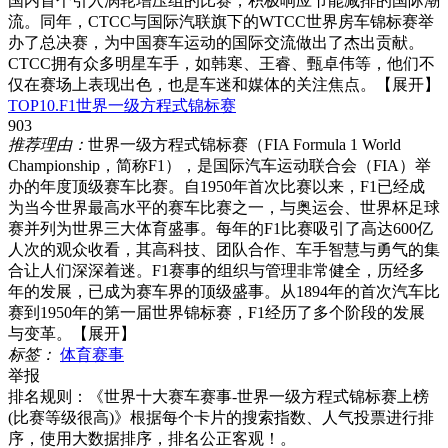
国内首个引入涡轮增压组的比赛，积极响应节能减排的国际潮
流。同年，CTCC与国际汽联旗下的WTCC世界房车锦标赛举
办了总决赛，为中国赛车运动的国际交流做出了杰出贡献。
CTCC拥有众多明星车手，如韩寒、王睿、甄卓伟等，他们不
仅在赛场上表现出色，也是车迷和媒体的关注焦点。
【展开】
TOP10.F1世界一级方程式锦标赛
903
推荐理由：
世界一级方程式锦标赛（FIA Formula 1 World
Championship，简称F1），是国际汽车运动联合会（FIA）举
办的年度顶级赛车比赛。自1950年首次比赛以来，F1已经成
为当今世界最高水平的赛车比赛之一，与奥运会、世界杯足球
赛并列为世界三大体育盛事。每年的F1比赛吸引了高达600亿
人次的观众收看，其高科技、团队合作、车手智慧与勇气的集
合让人们深深着迷。F1赛事的组织与管理非常健全，历经多
年的发展，已成为赛车界的顶级盛事。从1894年的首次汽车比
赛到1950年的第一届世界锦标赛，F1经历了多个阶段的发展
与变革。
【展开】
标签：
体育赛事
举报
排名规则：
《世界十大赛车赛事-世界一级方程式锦标赛上榜
(比赛等级很高)》根据每个卡片的搜索指数、人气投票进行排
序，使用大数据排序，排名公正客观！。