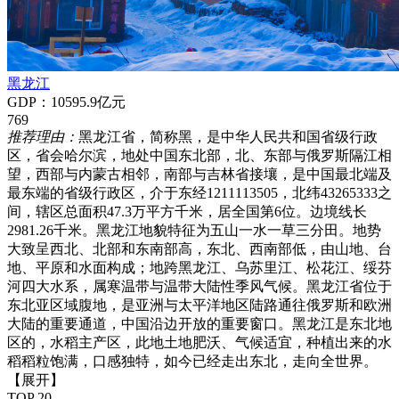
黑龙江
GDP：10595.9亿元
769
推荐理由：
黑龙江省，简称黑，是中华人民共和国省级行政
区，省会哈尔滨，地处中国东北部，北、东部与俄罗斯隔江相
望，西部与内蒙古相邻，南部与吉林省接壤，是中国最北端及
最东端的省级行政区，介于东经1211113505，北纬43265333之
间，辖区总面积47.3万平方千米，居全国第6位。边境线长
2981.26千米。黑龙江地貌特征为五山一水一草三分田。地势
大致呈西北、北部和东南部高，东北、西南部低，由山地、台
地、平原和水面构成；地跨黑龙江、乌苏里江、松花江、绥芬
河四大水系，属寒温带与温带大陆性季风气候。黑龙江省位于
东北亚区域腹地，是亚洲与太平洋地区陆路通往俄罗斯和欧洲
大陆的重要通道，中国沿边开放的重要窗口。黑龙江是东北地
区的，水稻主产区，此地土地肥沃、气候适宜，种植出来的水
稻稻粒饱满，口感独特，如今已经走出东北，走向全世界。
【展开】
TOP 20