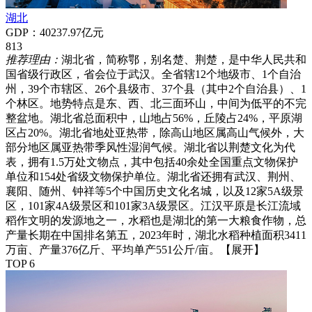
湖北
GDP：40237.97亿元
813
推荐理由：
湖北省，简称鄂，别名楚、荆楚，是中华人民共和
国省级行政区，省会位于武汉。全省辖12个地级市、1个自治
州，39个市辖区、26个县级市、37个县（其中2个自治县）、1
个林区。地势特点是东、西、北三面环山，中间为低平的不完
整盆地。湖北省总面积中，山地占56%，丘陵占24%，平原湖
区占20%。湖北省地处亚热带，除高山地区属高山气候外，大
部分地区属亚热带季风性湿润气候。湖北省以荆楚文化为代
表，拥有1.5万处文物点，其中包括40余处全国重点文物保护
单位和154处省级文物保护单位。湖北省还拥有武汉、荆州、
襄阳、随州、钟祥等5个中国历史文化名城，以及12家5A级景
区，101家4A级景区和101家3A级景区。江汉平原是长江流域
稻作文明的发源地之一，水稻也是湖北的第一大粮食作物，总
产量长期在中国排名第五，2023年时，湖北水稻种植面积3411
万亩、产量376亿斤、平均单产551公斤/亩。
【展开】
TOP 6