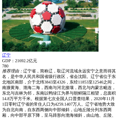
辽宁
GDP：21692.2亿元
780
推荐理由：
辽宁省，简称辽，取辽河流域永远安宁之意而得其
名，是中华人民共和国省级行政区，省会沈阳。辽宁省位于东
北地区南部，介于北纬3843至4326，东经11853至12546之间，
南濒黄海、渤海二海，西南与河北接壤，西北与内蒙古毗连，
东北与吉林为邻，东南以鸭绿江为界与朝鲜隔江相望，总面积
14.8万平方千米。根据第七次全国人口普查结果，2020年11月
1日零时辽宁省的常住人口为4259.1407万人。辽宁省地势大致
为自北向南，自东西两侧向中部倾斜，山地丘陵分列东西两
厢，向中部平原下降，呈马蹄形向渤海倾斜，由山地、丘陵、