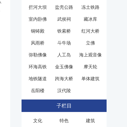
认
拦河大坝
盐壳公路
冻土铁路
于
室内卧佛
武侯祠
藏冰库
铜铸殿
铁索桥
红河大桥
风雨桥
斗牛场
立佛
弥勒佛像
人工岛
海上观音像
环海高铁
金玉佛像
摩天轮
地铁隧道
跨海大桥
单体建筑
岳阳楼
汉代陵
子栏目
文化
特色
建筑