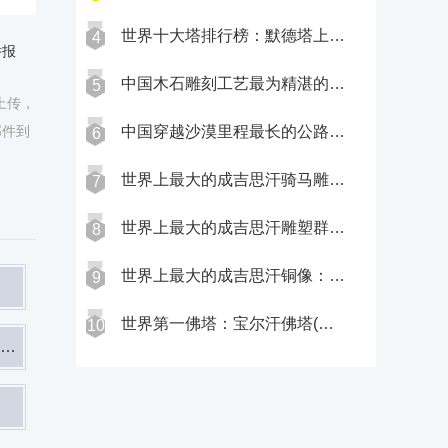
世界十大塔排行​榜：默德塔上榜，第一世界最高建筑
4
举报
中国木石雕刻工艺最为精湛的古建筑群：社旗山陕会馆(始建于1756年)
5
布上传，
邮件到
中国穿越沙漠里程最长的公路：锡乌公路(公路全长115公里)
6
世界上最大的成吉思汗骑马雕像：40米高(位于蒙古国额尔登县境内)
7
世界上最大的成吉思汗雕塑群：成吉思汗青铜雕塑群(青铜艺术工程）
8
世界上最大的成吉思汗铜像：位于内蒙古乌海(高达88.95米)
9
世界第一佛塔：宝尔汗佛塔(塔高81.6米)
10