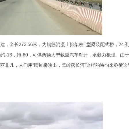
长273.56米，为钢筋混凝土排架桩T型梁装配式桥，24 
载为汽-13，拖-60，可供两辆大型载重汽车对开，承载力极强。由
丽非凡，人们用“晴虹桥映出，雪岭落长河”这样的诗句来称赞这