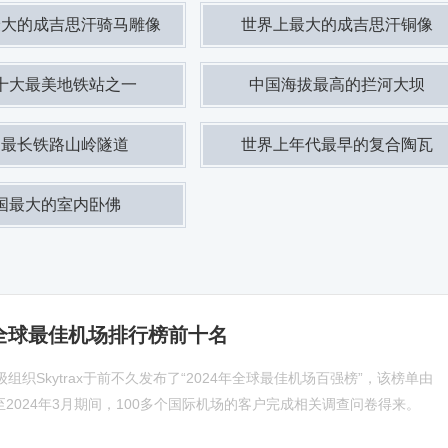
最大的成吉思汗骑马雕像
世界上最大的成吉思汗铜像
十大最美地铁站之一
中国海拔最高的拦河大坝
洲最长铁路山岭隧道
世界上年代最早的复合陶瓦
国最大的室内卧佛
年全球最佳机场排行榜前十名
组织Skytrax于前不久发布了“2024年全球最佳机场百强榜”，该榜单由
月至2024年3月期间，100多个国际机场的客户完成相关调查问卷得来。