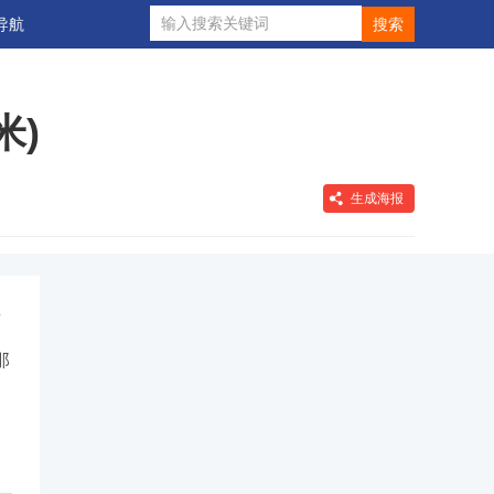
导航
米)
生成海报
南
那