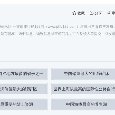
收藏
分享
)》一文由排行榜123网（www.phb123.com）注册用户 llj 自主发
，如有侵权、虚假信息、错误信息或任何问题，可在反馈入口提交，或发
自治地方最多的省份之一
中国储量最大的铅锌矿床
经济价值最大的锂矿区
世界上海拔最高的国际性公路自行车赛
国最重要的陆上资源
中国海拔最高的养鱼湖