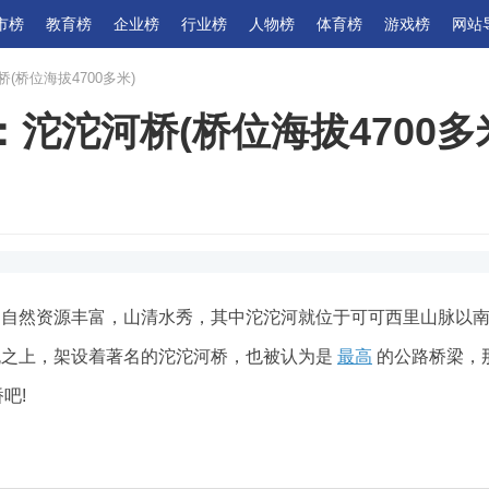
市榜
教育榜
企业榜
行业榜
人物榜
体育榜
游戏榜
网站
(桥位海拔4700多米)
沱沱河桥(桥位海拔4700多
，自然资源丰富，山清水秀，其中沱沱河就位于可可西里山脉以
流之上，架设着著名的沱沱河桥，也被认为是
最高
的公路桥梁，
吧!