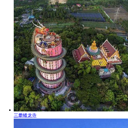
三攀蟠龙寺