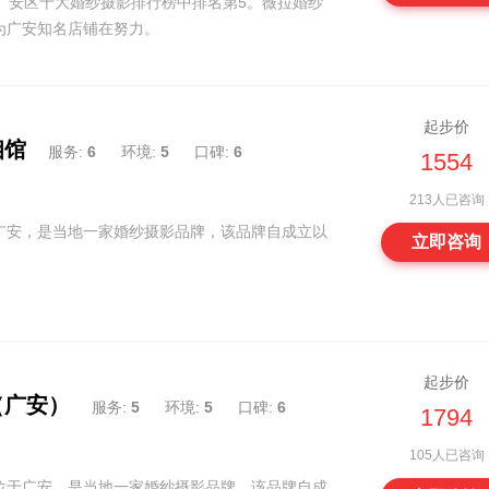
广安区十大婚纱摄影排行榜中排名第5。薇拉婚纱
为广安知名店铺在努力。
起步价
相馆
服务:
6
环境:
5
口碑:
6
1554
213人已咨询
广安，是当地一家婚纱摄影品牌，该品牌自成立以
立即咨询
起步价
（广安）
服务:
5
环境:
5
口碑:
6
1794
105人已咨询
位于广安，是当地一家婚纱摄影品牌，该品牌自成