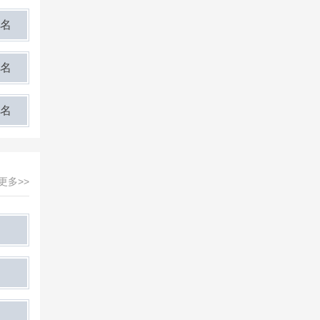
名
名
名
更多>>