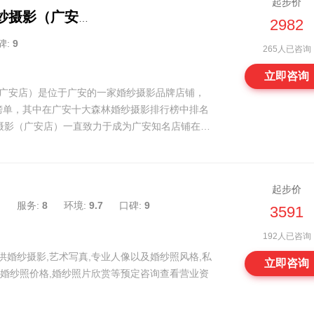
起步价
拾花摄STUDIOS婚纱摄影（广安店）
2982
碑:
9
265人已咨询
立即咨询
影（广安店）是位于广安的一家婚纱摄影品牌店铺，
个榜单，其中在广安十大森林婚纱摄影排行榜中排名
婚纱摄影（广安店）一直致力于成为广安知名店铺在努
起步价
）
服务:
8
环境:
9.7
口碑:
9
3591
192人已咨询
供婚纱摄影,艺术写真,专业人像以及婚纱照风格,私
立即咨询
拍婚纱照价格,婚纱照片欣赏等预定咨询查看营业资
减压惠正在火热进行中...