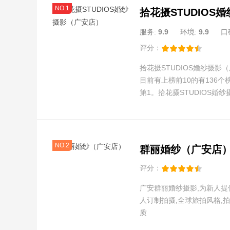
NO.1
服务:
9.9
环境:
9.9
口
评分：
拾花摄STUDIOS婚纱摄
目前有上榜前10的有136
第1。拾花摄STUDIOS
力。
NO.2
群丽婚纱（广安店
评分：
广安群丽婚纱摄影,为新人提
人订制拍摄,全球旅拍风格,
质
店铺公告：2020群丽婚婚嫁