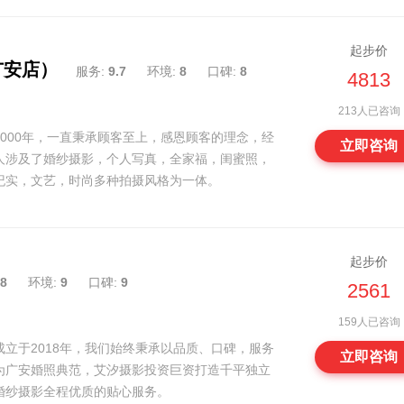
起步价
广安店）
服务:
9.7
环境:
8
口碑:
8
4813
213人已咨询
000年，一直秉承顾客至上，感恩顾客的理念，经
立即咨询
人涉及了婚纱摄影，个人写真，全家福，闺蜜照，
纪实，文艺，时尚多种拍摄风格为一体。
起步价
8
环境:
9
口碑:
9
2561
159人已咨询
立于2018年，我们始终秉承以品质、口碑，服务
立即咨询
为广安婚照典范，艾汐摄影投资巨资打造千平独立
婚纱摄影全程优质的贴心服务。