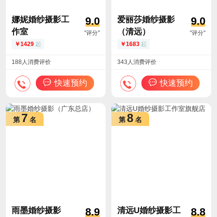
娜妮婚纱摄影工
爱丽莎婚纱摄影
9.0
9.0
作室
（清远）
"评分"
"评分"
1429
起
1683
起
188人消费评价
343人消费评价
快速预约
快速预约
7
8
第
名
第
名
雨墨婚纱摄影
清远U婚纱摄影工
8.9
8.8