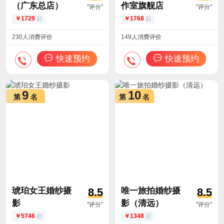
（广东总店）
作室旗舰店
"评分"
"评分"
1729
起
1768
起
230人消费评价
149人消费评价
快速预约
快速预约
9
10
第
名
第
名
琥珀女王婚纱摄
唯一旅拍婚纱摄
8.5
8.5
影
影（清远）
"评分"
"评分"
5746
起
1348
起