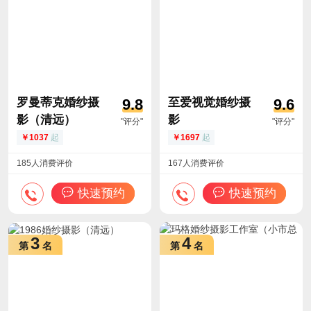
罗曼蒂克婚纱摄
至爱视觉婚纱摄
9.8
9.6
影（清远）
影
"评分"
"评分"
1037
起
1697
起
185人消费评价
167人消费评价
快速预约
快速预约
3
4
第
名
第
名