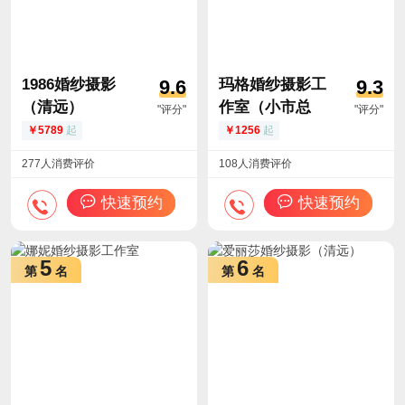
1986婚纱摄影
玛格婚纱摄影工
9.6
9.3
（清远）
作室（小市总
"评分"
"评分"
店）
5789
起
1256
起
277人消费评价
108人消费评价
快速预约
快速预约
5
6
第
名
第
名