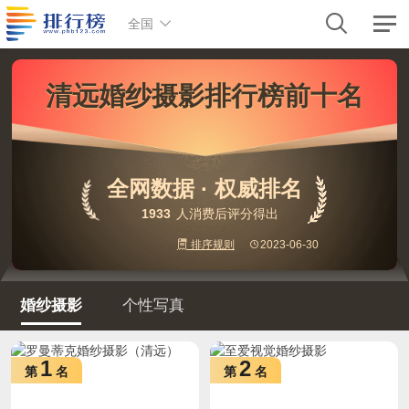
全国
清远婚纱摄影排行榜前十名
全网数据 · 权威排名
1933
人消费后评分得出
排序规则
2023-06-30
婚纱摄影
个性写真
1
2
第
名
第
名