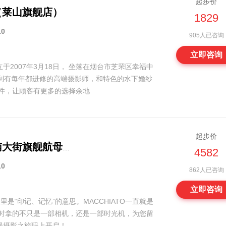
起步价
（莱山旗舰店）
1829
10
905人已咨询
立即咨询
于2007年3月18日， 坐落在烟台市芝罘区幸福中
嫁到有每年都进修的高端摄影师，和特色的水下婚纱
多件，让顾客有更多的选择余地
起步价
玛奇朵婚纱摄影（南大街旗舰航母综合店）
4582
10
862人已咨询
立即咨询
利文里是“印记、记忆”的意思。MACCHIATO一直就是
照时拿的不只是一部相机，还是一部时光机，为您留
漫摄影之旅玛上开启！