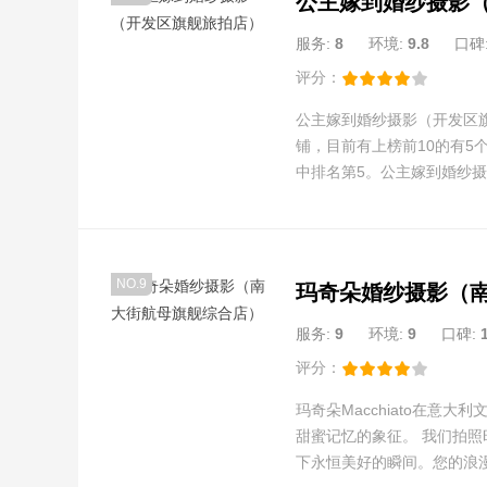
服务:
8
环境:
9.8
口碑
评分：
公主嫁到婚纱摄影（开发区
铺，目前有上榜前10的有5
中排名第5。公主嫁到婚纱
名店铺在努力。
NO.9
服务:
9
环境:
9
口碑:
评分：
玛奇朵Macchiato在意大
甜蜜记忆的象征。 我们拍
下永恒美好的瞬间。您的浪