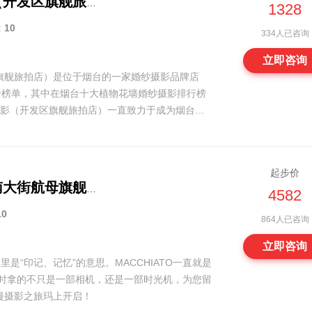
公主嫁到婚纱摄影（开发区旗舰旅拍店）
1328
:
10
334人已咨询
立即咨询
旗舰旅拍店）是位于烟台的一家婚纱摄影品牌店
个榜单，其中在烟台十大植物花墙婚纱摄影排行榜
摄影（开发区旗舰旅拍店）一直致力于成为烟台知
起步价
玛奇朵婚纱摄影（南大街航母旗舰综合店）
4582
10
864人已咨询
立即咨询
利文里是“印记、记忆”的意思。MACCHIATO一直就是
照时拿的不只是一部相机，还是一部时光机，为您留
漫摄影之旅玛上开启！