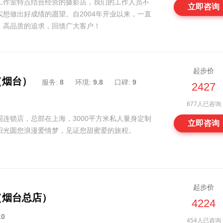
工作室特点结合经营的摄影店，我们的工作人员不
立即咨询
想做出好成绩的愿望。自2004年开业以来，一直
、高品质的追求，回馈广大客户！
起步价
（烟台）
服务:
8
环境:
9.8
口碑:
9
2427
877人已咨询
连锁店，总部在上海，3000平方米私人量身定制
立即咨询
阳光圆您浪漫爱情梦，见证您甜蜜爱的旅程。
起步价
（烟台总店）
4224
10
454人已咨询