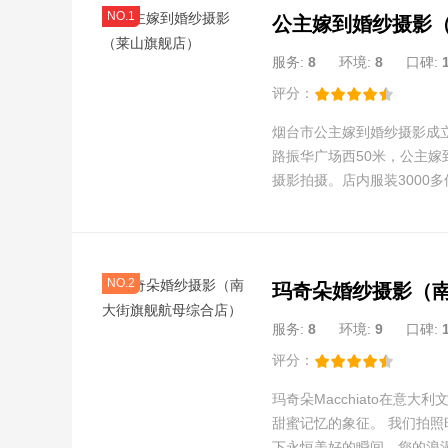
NO.1
公主嫁到婚纱摄影
服务:
8
环境:
8
口碑:
评分：
烟台市公主嫁到婚纱摄影成立
路振华广场西50米，公主
摄影拍摄。店内服装3000
NO.2
服务:
8
环境:
9
口碑:
评分：
玛奇朵Macchiato在意大
甜蜜记忆的象征。 我们拍
下永恒美好的瞬间。您的浪