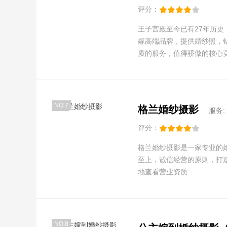
评分：
王子宫殿至今已有27年历史
嫁高端品牌，提供婚纱照，
质的服务，值得骄傲的核心
资质
店铺公告：❤网络特惠【活动
万元专属大礼包 进店即送：精美扫地机 、定制情侣对戒 订单即送：结婚登记
照免费拍 -----------------
咨询！预约制服务，到店请
NO.7
格兰婚纱摄影
服务:
评分：
格兰婚纱摄影是一家专业的
至上，诚信经营的原则，打
地查看营业资质
店铺公告：5.30日前网络抢
NO.8