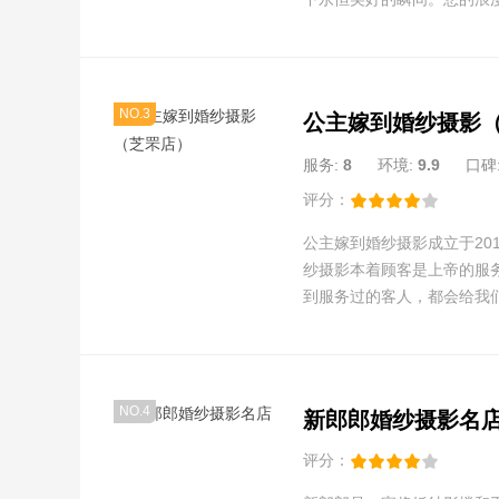
NO.3
公主嫁到婚纱摄影
服务:
8
环境:
9.9
口碑
评分：
公主嫁到婚纱摄影成立于20
纱摄影本着顾客是上帝的服
到服务过的客人，都会给我
NO.4
新郎郎婚纱摄影名
评分：