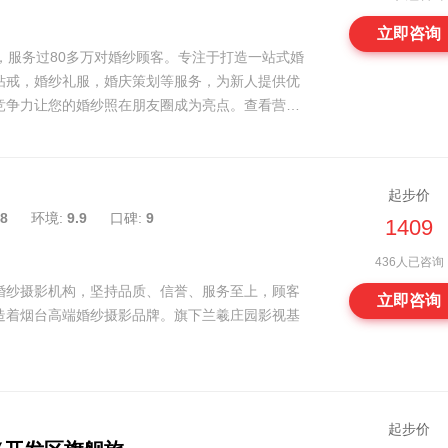
立即咨询
，服务过80多万对婚纱顾客。专注于打造一站式婚
钻戒，婚纱礼服，婚庆策划等服务，为新人提供优
竞争力让您的婚纱照在朋友圈成为亮点。查看营业
】→ 咨询即享：专车接驾探店 网络预约：价值
-------------- 点击【预约商家】凭预约短信专享 详情请
起步价
提前预约！~
8
环境:
9.9
口碑:
9
1409
436人已咨询
婚纱摄影机构，坚持品质、信誉、服务至上，顾客
立即咨询
造着烟台高端婚纱摄影品牌。旗下兰羲庄园影视基
订100元婚纱卡 送当季新款量身订做婚纱一件
起步价