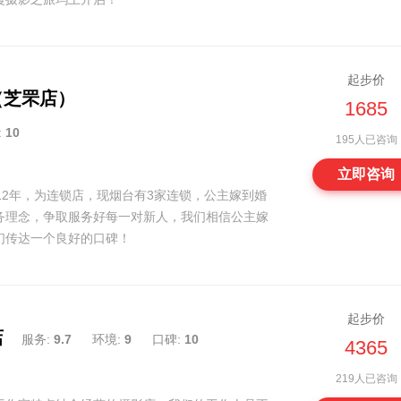
起步价
（芝罘店）
1685
:
10
195人已咨询
立即咨询
12年，为连锁店，现烟台有3家连锁，公主嫁到婚
务理念，争取服务好每一对新人，我们相信公主嫁
们传达一个良好的口碑！
起步价
店
服务:
9.7
环境:
9
口碑:
10
4365
219人已咨询