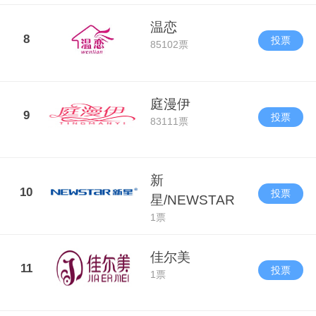
温恋
8
投票
85102票
庭漫伊
9
投票
83111票
新
10
投票
星/NEWSTAR
1票
佳尔美
11
投票
1票