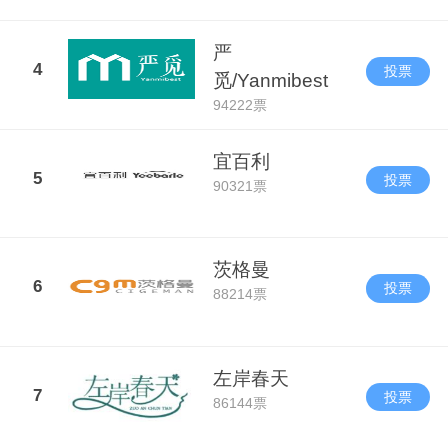
严
4
投票
觅/Yanmibest
94222票
宜百利
5
投票
90321票
茨格曼
6
投票
88214票
左岸春天
7
投票
86144票