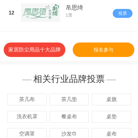
帛思绮
12
投票
1票
家居防尘用品十大品牌
报名参与
相关行业品牌投票
茶几布
茶几垫
桌旗
洗衣机罩
餐桌布
桌垫
空调罩
沙发巾
桌布