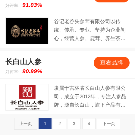
91.03%
好评率:
商品数超过200个，满足每个家庭
不同成员的养生需求。
谷记老谷头参茸有限公司以传
统、传承、专业、坚持为企业初
心，经营人参、鹿茸、养生茶饮
等多种药食同源的滋补产品，涵
盖亲民的规模化标淮产品以及高
长白山人参
查看品牌
端的精品类目，已成为行业内的
90.99%
好评率:
领头人，力求打造没有壁垒的滋
补时代，努力为全民健康生活贡
隶属于吉林省长白山人参有限公
献自己的力量。
司，成立于2012年，专注人参品
牌，源自长白山，旗下产品有野
山参、参片、人参整枝、红参、
人参礼盒等。
上一页
1
2
3
4
下一页