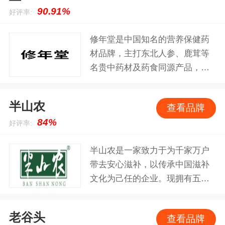
等青海当地特色为主，兼营各类
90.91%
好评率:
中药饮片、养生茶饮的现代化产
业企业。
修年堂是中国知名的营养保健药
材品牌，主打东北人参、鹿茸等
名贵中药材及药食同源产品，秉
承中医养生理念，严选道地原
料，通过现代科技提炼，致力于
半山农
查看品牌
为消费者提供安全、有效的健康
84%
好评率:
滋补方案。
半山农是一家致力于为千家万户
带去安心滋补，以传承中国滋补
文化为己任的企业。现拥有五大
产品系列：虫草燕窝、参茸滋
补、名贵滋补、药食同源、养生
老谷头
查看品牌
茶饮。产品种类多达90余种，总