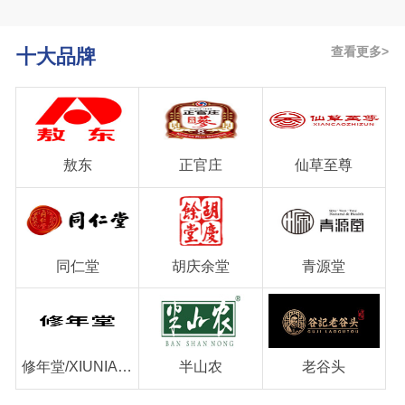
查看更多>
十大品牌
敖东
正官庄
仙草至尊
同仁堂
胡庆余堂
青源堂
修年堂/XIUNIANTANG
半山农
老谷头