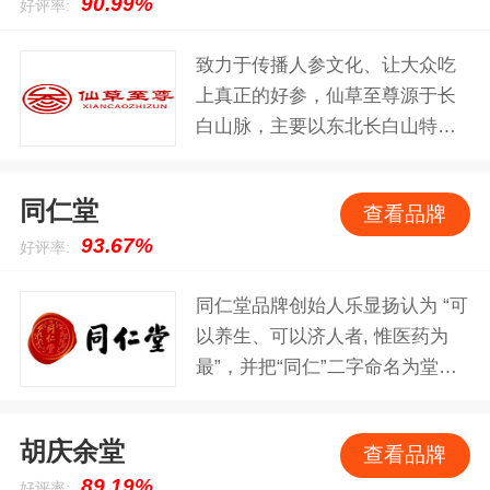
90.99%
好评率:
企业，国际综合健康企业。
致力于传播人参文化、让大众吃
上真正的好参，仙草至尊源于长
白山脉，主要以东北长白山特产
为主，主要销售野山参、林下
参、国检参、灵芝等。
同仁堂
查看品牌
93.67%
好评率:
同仁堂品牌创始人乐显扬认为 “可
以养生、可以济人者, 惟医药为
最”，并把“同仁”二字命名为堂
名，认为“公而雅”。“修合无人
见，存心有天知”是中医药行业普
胡庆余堂
查看品牌
遍遵循的传统规则，更是历代同
89.19%
好评率:
仁堂人的自律准则。“配方独特、