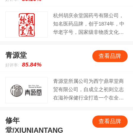
选料上乘、工艺精湛、疗效显
杭州胡庆余堂国药号有限公司，
著”是同仁堂的制药特色，也是历
知名医药品牌，创于1874年，中
代同仁堂人对药品质量的郑重承
华老字号，国家级非物质文化遗
诺和不懈追求。
产，浙江省知名商号，以研制成
药著称于世，有“江南药王”的美
青源堂
查看品牌
誉。
85.84%
好评率:
青源堂所属公司为西宁鼎草堂商
贸有限公司，自成立之初则立志
在滋补保健行业打造一个在全国
范围内有影响力的高档滋补品直
销品牌，打造好货养生。经过多
修年
查看品牌
年努力，成为国内拥有较大影响
堂/XIUNIANTANG
力的滋补品供应商，以冬虫夏草