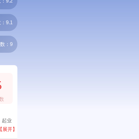
：9.2
：9.1
数：9
5
数
，起业
【展开】