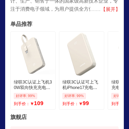
计、生产、销售于一体的国家级高新技术企业，专
注于消费电子领域，为用户提供全方位解决方案。
【展开】
目前，绿联已在传输类、音视频类、充电类、存储
单品推荐
类和移动周边类为用户提供了一系列优质产品，行
销多个国家和地区。
绿联3C认证上飞机3
绿联3C认证可上飞
绿联3C
0W双向快充充电宝
机iPhone17充电宝3
充电宝自带
自带线10000毫安移
0W双向快充10000
毫安22
好评率: 99%
好评率: 99%
好评率: 9
动电源适用iPhone1
mAh大容量移动电
量小巧便
109
99
到手价：
￥
到手价：
￥
到手价：
7华为小米户外储能
源便携适用苹果华
源适用苹
电源
为小米
华为手机
旗舰店