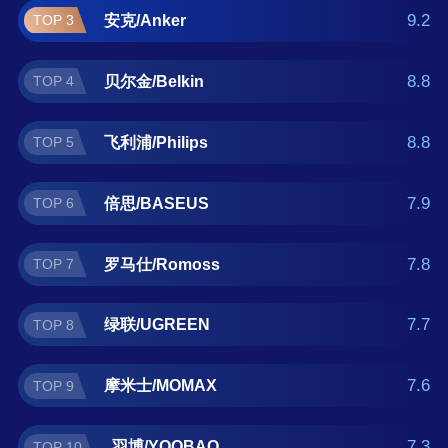
士/MOMAX、羽博/YOOBAO。如果您正在查找
9.2
安克/Anker
TOP 3
充电宝什么牌子好？那么本充电宝十大品牌榜
单可供您作为选购参考，我们致力于用最真实
8.8
贝尔金/Belkin
TOP 4
的用户数据推荐口碑最好的充电宝品牌，让您
选得放心。(榜单每月更新一次)
8.8
飞利浦/Philips
TOP 5
7.9
倍思/BASEUS
TOP 6
7.8
罗马仕/Romoss
TOP 7
7.7
绿联/UGREEN
TOP 8
7.6
摩米士/MOMAX
TOP 9
7.3
羽博/YOOBAO
TOP 10