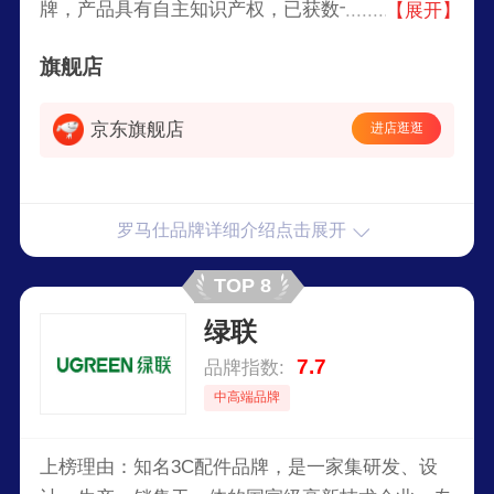
牌，产品具有自主知识产权，已获数十项国际和国
【展开】
家多个奖项和产品认证，专注于设计、销售智能电
旗舰店
源产品的创新型科技企业。
京东旗舰店
进店逛逛
罗马仕品牌详细介绍点击展开
TOP 8
绿联
7.7
品牌指数:
中高端品牌
上榜理由：知名3C配件品牌，是一家集研发、设