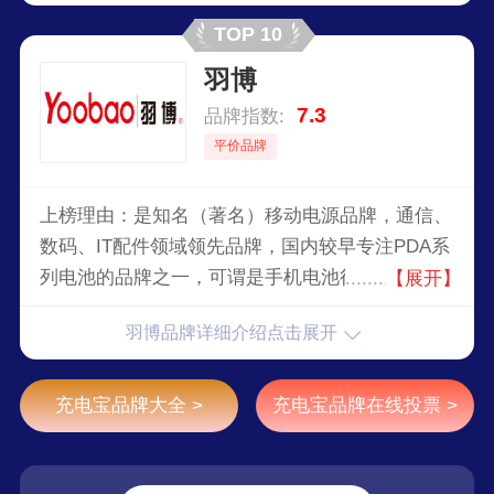
TOP 10
羽博
7.3
品牌指数:
平价品牌
上榜理由：是知名（著名）移动电源品牌，通信、
数码、IT配件领域领先品牌，国内较早专注PDA系
列电池的品牌之一，可谓是手机电池行业中的一匹
【展开】
黑马，在创新中不断研发出了蓝牙耳机、蓝牙音箱
羽博品牌详细介绍点击展开
等多种多样的智能产品。在全球已经有上万个用
户，50多个国家感受到了羽博创造带给生活的影响
力。
充电宝品牌大全 >
充电宝品牌在线投票 >