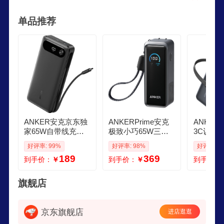
100多个国家和地区全球用户近亿欧美市场线上销
单品推荐
量冠军。
ANKER安克京东独
ANKERPrime安克
ANKE
家65W自带线充电
极致小巧65W三合
3C认证
宝多口超快充20000
一充电宝自带插头
5W自带
好评率: 99%
好评率: 98%
好评率: 9
mAh大容量电脑笔
超级快充线笔记本
级快充25
189
369
到手价：
￥
到手价：
￥
到手价：
记本移动电源新3C
便携移动电源3C认
容量苹果
认证可上飞机
证可上飞机
脑移动电
旗舰店
京东旗舰店
进店逛逛