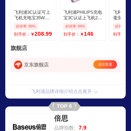
飞利浦3C认证可上
飞利浦PHILIPS充电
飞利浦充电
飞机充电宝35W快
宝3C认证上飞机22
毫安3c
充小巧便携自带双
5W快充20000毫安
一带插头
好评率: 99%
好评率: 99%
好评率: 9
线大容量20000mAh
自带4线移动电源适
双向快充
208.99
146
到手价：
￥
到手价：
￥
到手价：
移动电源适用苹果
配苹果17华为小米
电源适配
华为安卓手机
户外储能电源
为户外储
旗舰店
京东旗舰店
进店逛逛
飞利浦品牌详细介绍点击展开
TOP 6
倍思
7.9
品牌指数: