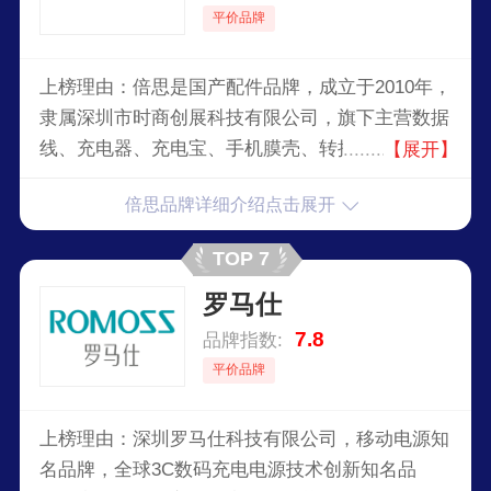
平价品牌
上榜理由：倍思是国产配件品牌，成立于2010年，
隶属深圳市时商创展科技有限公司，旗下主营数据
线、充电器、充电宝、手机膜壳、转接头及扩展
【展开】
坞、手机支架等产品，其产品设计独特、时尚，且
倍思品牌详细介绍点击展开
功能性强，Baseus品牌凭借其创新的设计和高质
量的产品，在国内外市场都取得了良好的成绩，并
TOP 7
赢得了广泛的知名度和美誉度。
罗马仕
7.8
品牌指数:
平价品牌
上榜理由：深圳罗马仕科技有限公司，移动电源知
名品牌，全球3C数码充电电源技术创新知名品