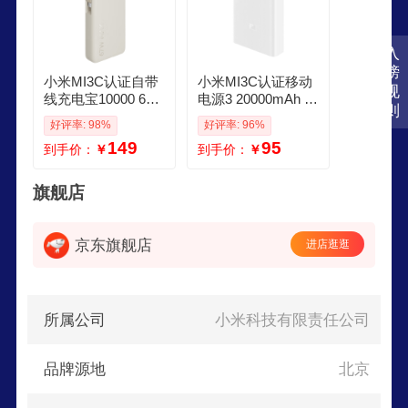
入
榜
小米MI3C认证自带
小米MI3C认证移动
规
线充电宝10000 67
电源3 20000mAh 1
则
W浅咖色65W自充
8W快充充电宝 适用
好评率: 98%
好评率: 96%
可上飞机火车可充
小米苹果手机平板
149
95
到手价：
￥
到手价：
￥
手机平板笔记本户
电脑 储能户外电源
外储能电源
可上飞机 20000mA
h USBC双向快充版
旗舰店
京东旗舰店
进店逛逛
所属公司
小米科技有限责任公司
品牌源地
北京