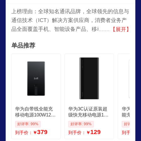
上榜理由：全球知名通讯品牌，全球领先的信息与
通信技术（ICT）解决方案供应商，消费者业务产
品全面覆盖手机、智能设备产品、移动宽带终端、
【展开】
终端云等，凭借自身的全球化网络优势、全球化运
单品推荐
营能力，致力于将最新的科技带给消费者，让世界
各地享受到技术进步的喜悦，以行践言，实现梦
想。
华为自带线全能充
华为3C认证原装超
华为3C
移动电源100W1200
级快充移动电源100
能充磁吸
03C认证可上飞机适
00mAhMax 225W S
充电宝可
好评率: 99%
好评率: 99%
好评率: 9
用华为手机Pura90
E13重安全防护可上
巧便携1
379
129
到手价：
￥
到手价：
￥
到手价：
系列苹果手机户外
飞机黑色户外储能
护含数据
储能电源
电源
源