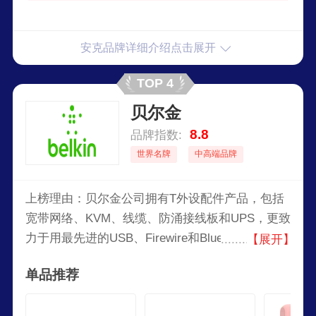
安克品牌详细介绍点击展开
TOP 4
贝尔金
8.8
品牌指数:
世界名牌
中高端品牌
上榜理由：贝尔金公司拥有T外设配件产品，包括
宽带网络、KVM、线缆、防涌接线板和UPS，更致
力于用最先进的USB、Firewire和Bluetooth技术为
【展开】
移动电话、PDA、iPod和其它移动设备提供连接方
单品推荐
案。