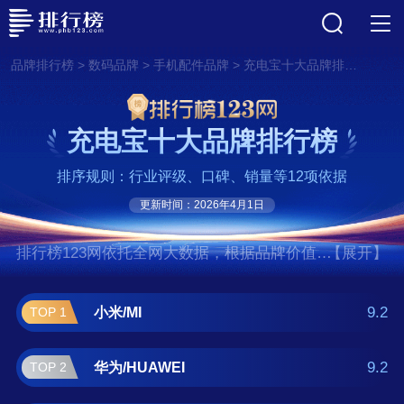
>
>
>
品牌排行榜
数码品牌
手机配件品牌
充电宝十大品牌排行榜
充电宝十大品牌排行榜
排序规则：行业评级、口碑、销量等12项依据
更新时间：2026年4月1日
排行榜123网依托全网大数据，根据品牌价值、
【展开】
口碑评价等多项指数评选出了充电宝十大品牌
排行榜,前十名分别是小米/MI、华
9.2
小米/MI
TOP 1
为/HUAWEI、安克/Anker、贝尔金/Belkin、飞
利浦/Philips、倍思/BASEUS、罗马
9.2
华为/HUAWEI
TOP 2
仕/Romoss、绿联/UGREEN、摩米