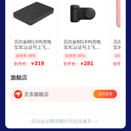
贝尔金BELKIN充电
贝尔金BELKIN充电
贝尔金BE
宝3C认证可上飞机
宝3C认证可上飞机
宝3C认
磁吸移动电源无线
磁吸移动电源无线
自带线手
好评率: 98%
好评率: 96%
好评率: 9
充 iPhone手机1万毫
充 iPhone手机快充
源适用苹果i
319
281
到手价：
￥
到手价：
￥
到手价：
安快充 小巧轻薄三
小巧便携带拍摄手
万毫安快
台设备同时充 黑色
柄 炭色户外储能电
巧便携 
源
旗舰店
京东旗舰店
进店逛逛
贝尔金品牌详细介绍点击展开