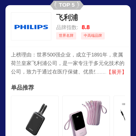
TOP 5
飞利浦
8.8
品牌指数:
世界名牌
中高端品牌
上榜理由：世界500强企业，成立于1891年，隶属
荷兰皇家飞利浦公司，是一家专注于多元化技术的
公司，致力于通过在医疗保健、优质生活和照明领
【展开】
域的有意义创新提升人们的生活品质。公司在发展
单品推荐
在心脏监护、紧急护理与家庭医疗保健、节能照明
解决方案与新型照明应用以及网络线材、男性剃须
和仪容产品、口腔护理产品等方面。