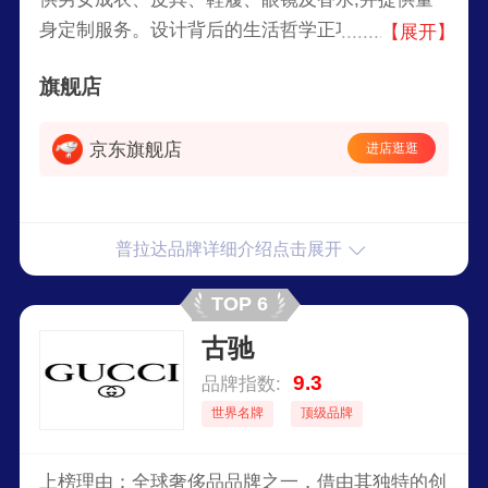
身定制服务。设计背后的生活哲学正巧契合现代人
【展开】
追求切身实用与流行美观的双重心态，Prada在机
旗舰店
能与美学之间取得完美平衡，不但是时尚潮流的展
现，更是现代美学的极致。
京东旗舰店
进店逛逛
普拉达品牌详细介绍点击展开
TOP 6
古驰
9.3
品牌指数:
世界名牌
顶级品牌
上榜理由：全球奢侈品品牌之一，借由其独特的创