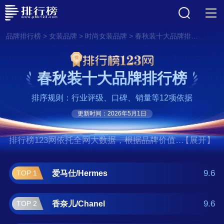
>
>
>
品牌排行榜
女装品牌
时尚女装品牌
春秋装十大品牌排行榜
春秋装十大品牌排行榜
排序规则：行业评级、口碑、销量等12项依据
更新时间：2026年5月1日
排行榜123网依托全网大数据，根据品牌价值、
【展开】
口碑评价等多项指数评选出了春秋装十大品牌
排行榜,前十名分别是爱马仕/Hermes、香奈
9.6
爱马仕/Hermes
TOP 1
儿/Chanel、路易威登/Louis Vuitton、迪
奥/Dior、普拉达/Prada、古驰/Gucci、芬
9.6
香奈儿/Chanel
TOP 2
迪/Fendi、思琳/CELINE、葆蝶