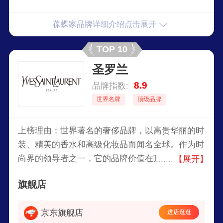
葆蝶家品牌详细介绍点击展开
TOP 10
圣罗兰
8.9
品牌指数:
世界名牌
顶级品牌
上榜理由：世界著名的奢侈品牌，以高贵华丽的时
装、精美的香水和高级化妆品而闻名全球。作为时
尚界的领导者之一，它的品牌价值在顶尖奢侈品牌
【展开】
中名列前茅，其标志性的YSL字母标志成为时尚界
旗舰店
的经典象征。
京东旗舰店
进店逛逛