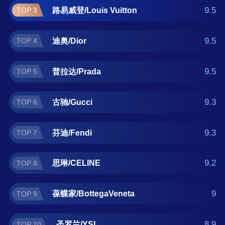
家/BottegaVeneta、圣罗兰/YSL。如果您正在
9.5
路易威登/Louis Vuitton
TOP 3
查找春秋装什么牌子好？那么本春秋装十大品
牌榜单可供您作为选购参考，我们致力于用最
9.5
迪奥/Dior
TOP 4
真实的用户数据推荐口碑最好的春秋装品牌，
让您选得放心。(榜单每月更新一次)
9.5
普拉达/Prada
TOP 5
9.3
古驰/Gucci
TOP 6
9.3
芬迪/Fendi
TOP 7
9.2
思琳/CELINE
TOP 8
9
葆蝶家/BottegaVeneta
TOP 9
8.9
圣罗兰/YSL
TOP 10