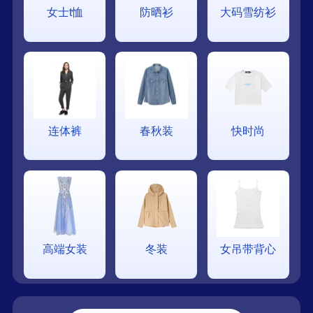
女士t恤
防晒衫
大码雪纺衫
连体裤
春秋装
快时尚
高端女装
冬装
女吊带背心