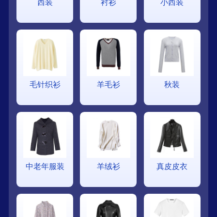
西装
衬衫
小西装
毛针织衫
羊毛衫
秋装
中老年服装
羊绒衫
真皮皮衣