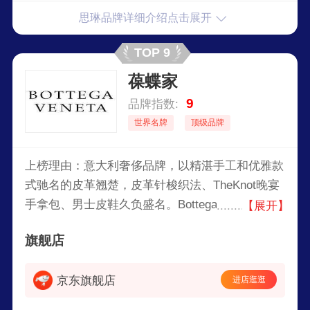
优雅、创造时尚，无论设计还是生产，都相当精
思琳品牌详细介绍点击展开
致。
TOP 9
葆蝶家
9
品牌指数:
世界名牌
顶级品牌
上榜理由：意大利奢侈品牌，以精湛手工和优雅款
式驰名的皮革翘楚，皮革针梭织法、TheKnot晚宴
手拿包、男士皮鞋久负盛名。BottegaVeneta汇集
【展开】
意大利出色传统皮革工匠，以上等的材质、超凡的
旗舰店
手工艺、现代的功能，以及创新的设计为宗旨，秉
承瑰丽细致、注重美感和秉具个人风格的一贯特
京东旗舰店
进店逛逛
质。匠心呈现男士系列、女士系列、家居艺术及香
氛系列等。