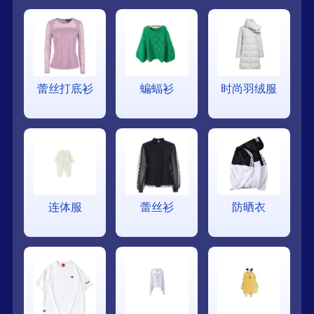
蕾丝打底衫
蝙蝠衫
时尚羽绒服
连体服
蕾丝衫
防晒衣