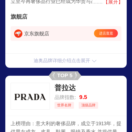
立至今再奢侈品行业已经成为华贵与高雅的代名
【展开】
词，迪奥经营高级时装、皮具、香水、化妆品、珠
旗舰店
宝和腕表等高档消费品。迪奥在全球拥有超过
42,000名员工，业务遍及欧洲、北美、亚洲和澳大
京东旗舰店
进店逛逛
利亚等地区。
迪奥品牌详细介绍点击展开
TOP 5
普拉达
9.5
品牌指数:
世界名牌
顶级品牌
上榜理由：意大利的奢侈品牌，成立于1913年，提
供男女成衣、皮具、鞋履、眼镜及香水,并提供量