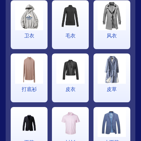
卫衣
毛衣
风衣
打底衫
皮衣
皮草