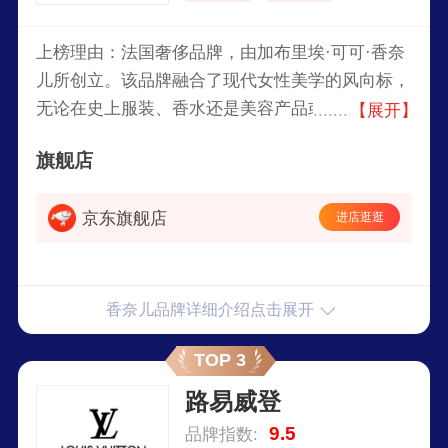
上榜理由：法国奢侈品牌，由加布里埃·可可·香奈
儿所创立。该品牌融合了现代女性美学的风向标，
无论在史上服装、香水还是美容产品或者腕表等高
【展开】
级珠宝上，香奈儿都致力于为女性塑造自由、优
旗舰店
雅、与众不同的风格，如今年营业额超过90亿美
元。
京东旗舰店
进店逛逛
香奈儿品牌详细介绍点击展开
TOP 3
路易威登
9.5
品牌指数: