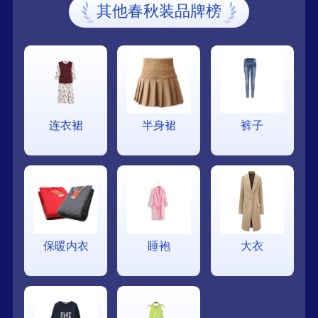
其他春秋装品牌榜
连衣裙
半身裙
裤子
保暖内衣
睡袍
大衣