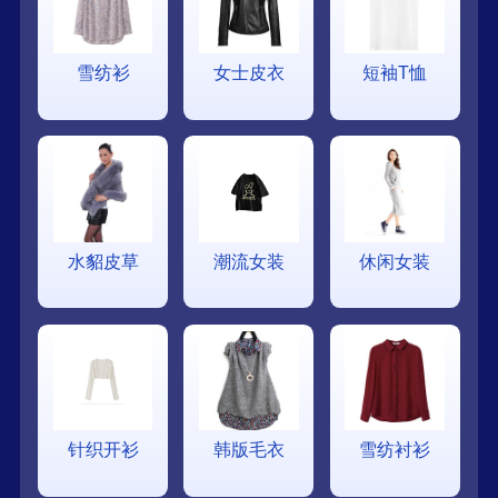
雪纺衫
女士皮衣
短袖T恤
水貂皮草
潮流女装
休闲女装
针织开衫
韩版毛衣
雪纺衬衫