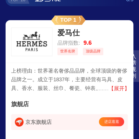
TOP 1
爱马仕
9.6
品牌指数:
世界名牌
顶级品牌
入
榜
规
上榜理由：世界著名奢侈品品牌，全球顶级的奢侈
则
品牌之一。成立于1837年，主要经营有马具、皮
具、香水、服装、丝巾、餐瓷、钟表、珠宝、鞋子
【展开】
等产品，以崇尚手工艺著称，其KELLY包/BIRKIN
旗舰店
包/丝巾和领带等经典设计享誉国际。
京东旗舰店
进店逛逛