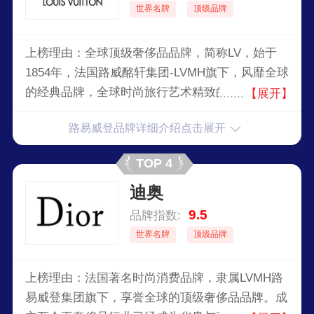
世界名牌
顶级品牌
上榜理由：全球顶级奢侈品品牌，简称LV，始于
1854年，法国路威酩轩集团-LVMH旗下，风靡全球
的经典品牌，全球时尚旅行艺术精致的象征。如今
【展开】
路易·威登这一品牌已经不仅限于设计和出售高档
路易威登品牌详细介绍点击展开
皮具和箱包，而是成为涉足时装、饰物、鞋子、箱
包、珠宝、手表、传媒、名酒等领域的巨型潮流指
TOP 4
标。
迪奥
9.5
品牌指数:
世界名牌
顶级品牌
上榜理由：法国著名时尚消费品牌，隶属LVMH路
易威登集团旗下，享誉全球的顶级奢侈品品牌。成