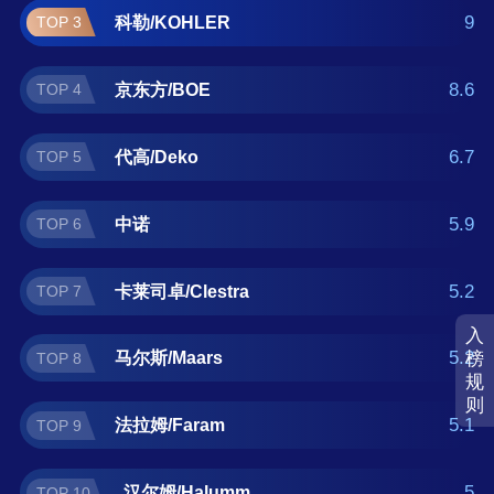
如果您正在查找屏风隔断什么牌子好？那么本
9
科勒/KOHLER
TOP 3
屏风隔断十大品牌榜单可供您作为选购参考，
我们致力于用最真实的用户数据推荐口碑最好
8.6
京东方/BOE
TOP 4
的屏风隔断品牌，让您选得放心。(榜单每月更
新一次)
6.7
代高/Deko
TOP 5
5.9
中诺
TOP 6
5.2
卡莱司卓/Clestra
TOP 7
入
5.2
榜
马尔斯/Maars
TOP 8
规
则
5.1
法拉姆/Faram
TOP 9
5
汉尔姆/Halumm
TOP 10