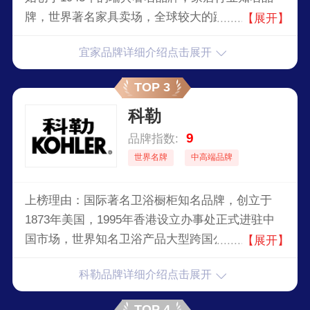
牌，世界著名家具卖场，全球较大的跨国性家居供
【展开】
应商之一。许多产品在功能和风格上可谓种类繁
宜家品牌详细介绍点击展开
多，销售主要包括座椅/沙发系列、办公用品、卧
室系列、厨房系列、宜家已成为一个全球家居品
TOP 3
牌，为世界各地的人们提供价格实惠、设计出色和
科勒
使用舒适的产品。
9
品牌指数:
世界名牌
中高端品牌
上榜理由：国际著名卫浴橱柜知名品牌，创立于
1873年美国，1995年香港设立办事处正式进驻中
国市场，世界知名卫浴产品大型跨国公司，橱柜、
【展开】
浴缸、脸盆、坐便器、龙头等卫浴产品的佼佼者。
科勒品牌详细介绍点击展开
在中国已经拥有11座工厂、800多家展厅和十几家
设计体验中心，产品以卓越品质、技术先进、工艺
TOP 4