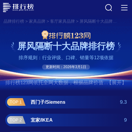
>
>
>
品牌排行榜
家具品牌
客厅家具品牌
屏风隔断十大品牌排行榜
屏风隔断十大品牌排行榜
排序规则：行业评级、口碑、销量等12项依据
更新时间：2026年3月1日
排行榜123网依托全网大数据，根据品牌价值、
【展开】
口碑评价等多项指数评选出了屏风隔断十大品
牌排行榜,前十名分别是西门子/Siemens、宜
9.3
西门子/Siemens
TOP 1
家/IKEA、科勒/KOHLER、京东方/BOE、代
高/Deko、中诺、卡莱司卓/Clestra、马尔
9
宜家/IKEA
TOP 2
斯/Maars、法拉姆/Faram、汉尔姆/Halumm。