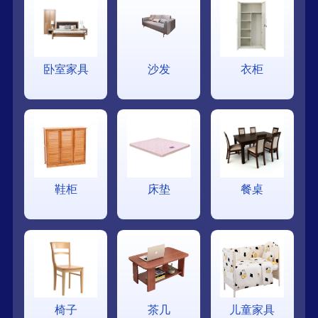
卧室家具
沙发
衣柜
鞋柜
床垫
餐桌
椅子
茶几
儿童家具