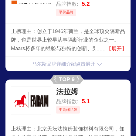
5.2
品牌指数:
平价品牌
上榜理由：创立于1946年荷兰，是全球顶尖隔断品
牌，也是世界上较早从事隔断行业的企业之一。
Maars将多年的经验与独特的创新、美学和性能轻
【展开】
松融合在一起。Maars在办公室、机场、工厂、电
马尔斯品牌详细介绍点击展开
影院、商店和酒店等领域提供标准和定制解决方
案。此外，在公共部门，Maars一直很活跃，并率
TOP 9
先提出申请，包括医院、公共机构、大学和学校。
法拉姆
Maars不断突破界限，在设计、隔音、多媒体和防
火领域不断取得进步。新的高科技系统和智能解决
5.1
品牌指数:
方案在墙体中的集成创造了大量新的机会。
中高端品牌
上榜理由：北京天坛法拉姆装饰材料有限公司，知