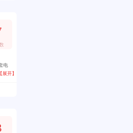
7
数
套电
【展开】
3