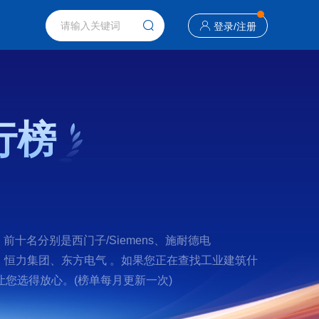
登录
/
注册
行榜
十名分别是西门子/Siemens、施耐德电
UGANG、恒力集团、东方电气 。如果您正在查找工业建筑什
您选得放心。(榜单每月更新一次)