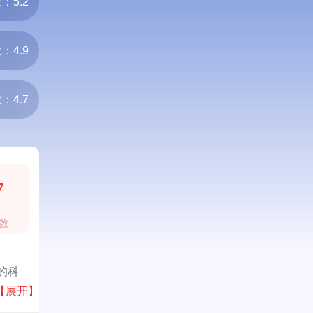
：5.2
：4.9
：4.7
7
数
的科
为客户
【展开】