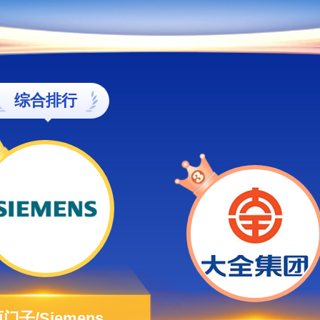
综合排行
门子/Siemens