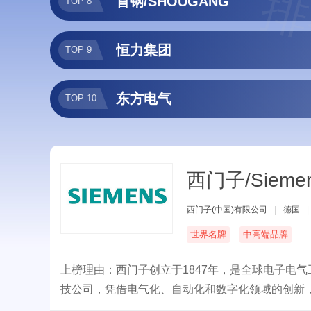
排
首钢/SHOUGANG
TOP 8
恒力集团
TOP 9
东方电气
TOP 10
西门子/Sieme
西门子(中国)有限公司
|
德国
|
世界名牌
中高端品牌
上榜理由：西门子创立于1847年，是全球电子电
技公司，凭借电气化、自动化和数字化领域的创新
提供解决方案，业务遍及全球200多个国家。