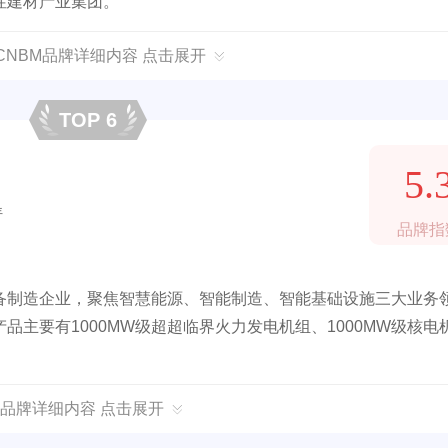
性建材产业集团。
CNBM品牌详细内容 点击展开
TOP 6
5.
年
品牌指
备制造企业，聚焦智慧能源、智能制造、智能基础设施三大业务
主要有1000MW级超超临界火力发电机组、1000MW级核电
品牌详细内容 点击展开