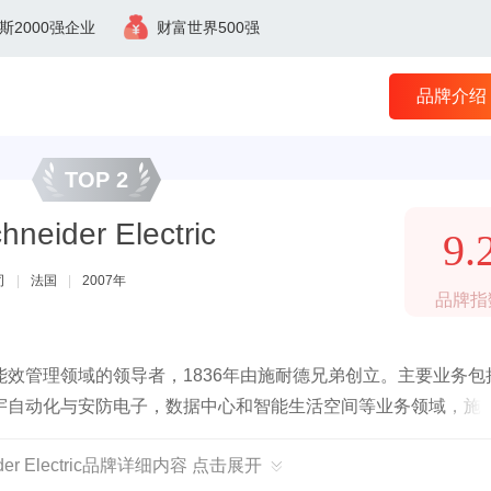
斯2000强企业
财富世界500强
品牌介绍
TOP 2
ider Electric
9.
司
|
法国
|
2007年
品牌指
效管理领域的领导者，1836年由施耐德兄弟创立。主要业务包
宇自动化与安防电子，数据中心和智能生活空间等业务领域，施
传递绿色能效的理念和价值，确立了中国市场的领先地位。
der Electric品牌详细内容 点击展开