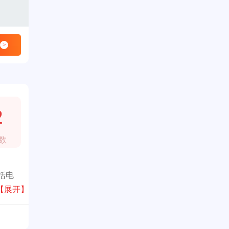
>
2
数
括电
耐德自
【展开】