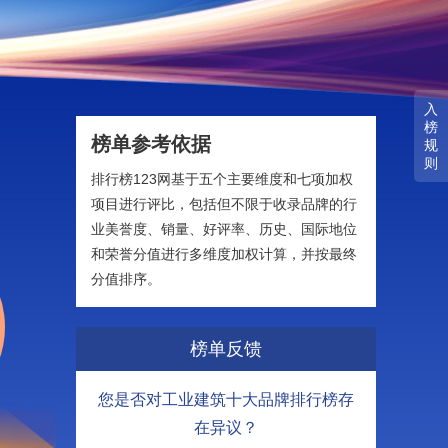
入
榜
榜单参考依据
规
则
排行榜123网基于五个主要维度和七项加权
项目进行评比，包括但不限于收录品牌的行
业美誉度、销量、好评率、历史、国际地位
和荣誉分值进行多维度加权计算，并按最终
分值排序。
榜单反馈
您是否对工业建筑十大品牌排行榜存
在异议？