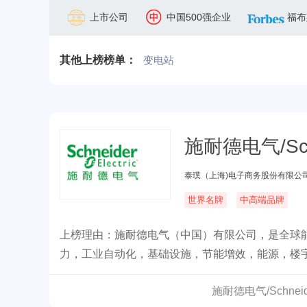
上市公司
中国500强企业
福布
其他上榜榜单：
变电站
施耐德电气/Schne
泰璞（上海)电子商务股份有限公
世界名牌
中高端品牌
上榜理由：施耐德电气（中国）有限公司，是全球能
力，工业自动化，基础设施，节能增效，能源，楼
1987年进入中国，助力中国地区建设提质升级，
施耐德电气/Schnei