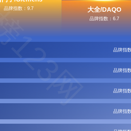
榜123网
品牌指数：9.7
大全/DAQO
品牌指数：6.7
品牌指数
品牌指数
品牌指数
品牌指数