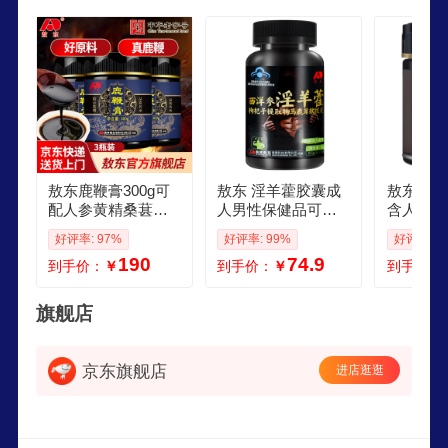
敖东鹿鞭膏300g可
敖东 淫羊藿胶囊成
敖东东鹿鞭
配人参黄精桑葚男
人男性保健品可撘
含人参黄
性滋补品男士海狗
缓解体力疲劳夫妻
肾枸杞海
好评率: 97%
好评率: 99%
好评率: 1
丸鹿鞭丸一起使用 3
房事中药材使用 可
丸男性口
190
74.9
到手价：
￥
到手价：
￥
到手价：
00g3瓶
撘海狗丸玛卡牡蛎
敖东鹿鞭
片 一瓶装
旗舰店
京东旗舰店
进店逛逛