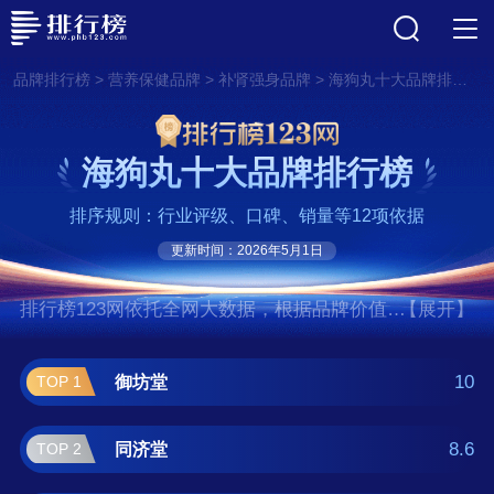
>
>
>
品牌排行榜
营养保健品牌
补肾强身品牌
海狗丸十大品牌排行榜
海狗丸十大品牌排行榜
排序规则：行业评级、口碑、销量等12项依据
更新时间：2026年5月1日
排行榜123网依托全网大数据，根据品牌价值、
【展开】
口碑评价等多项指数评选出了海狗丸十大品牌
排行榜,前十名分别是御坊堂、同济堂、同仁
10
御坊堂
TOP 1
堂、胡庆余堂、位元堂、九芝堂、敖东、仲
景、汇仁/HUIREN、修正。如果您正在查找海
8.6
同济堂
TOP 2
狗丸什么牌子好？那么本海狗丸十大品牌榜单