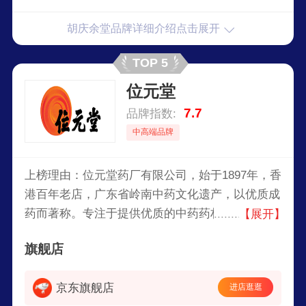
胡庆余堂品牌详细介绍点击展开
TOP 5
位元堂
7.7
品牌指数:
中高端品牌
上榜理由：位元堂药厂有限公司，始于1897年，香
港百年老店，广东省岭南中药文化遗产，以优质成
药而著称。专注于提供优质的中药药材、中成药、
【展开】
保健品及个人护理产品，秉持传统中医理念与现代
旗舰店
科技相结合，致力于守护大众健康。
京东旗舰店
进店逛逛