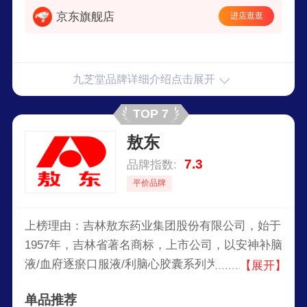
京东旗舰店
进店逛逛
九芝堂品牌详细介绍点击展开
TOP 7
敖东
7.3
品牌指数:
平价品牌
上榜理由：吉林敖东药业集团股份有限公司，始于
1957年，吉林省著名商标，上市公司，以安神补脑
液/血府逐瘀口服液/利脑心胶囊系列为主推药品，
【展开】
集医药业、证券业、采矿业、公路建设业为一体的
单品推荐
控股型集团公司。