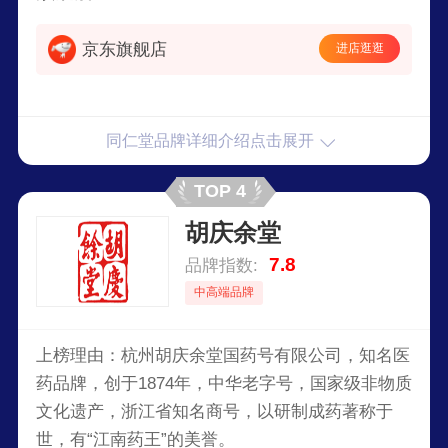
艺精湛、疗效显著”是同仁堂的制药特色，也是历
京东旗舰店
进店逛逛
代同仁堂人对药品质量的郑重承诺和不懈追求。
同仁堂品牌详细介绍点击展开
TOP 4
胡庆余堂
7.8
品牌指数:
中高端品牌
上榜理由：杭州胡庆余堂国药号有限公司，知名医
药品牌，创于1874年，中华老字号，国家级非物质
文化遗产，浙江省知名商号，以研制成药著称于
世，有“江南药王”的美誉。