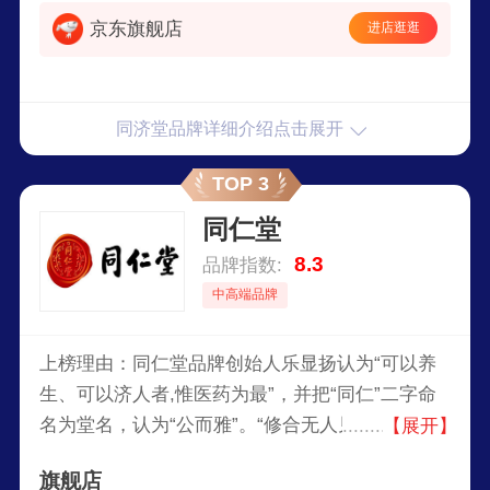
发，研究人员为长期从事药物研究的专家、教授和
京东旗舰店
进店逛逛
专业技术人才，为公司长远发展奠定了坚实的基
础。
同济堂品牌详细介绍点击展开
TOP 3
同仁堂
8.3
品牌指数:
中高端品牌
上榜理由：同仁堂品牌创始人乐显扬认为“可以养
生、可以济人者,惟医药为最”，并把“同仁”二字命
名为堂名，认为“公而雅”。“修合无人见，存心有天
【展开】
知”是中医药行业普遍遵循的传统规则，更是历代
旗舰店
同仁堂人的自律准则。“配方独特、选料上乘、工