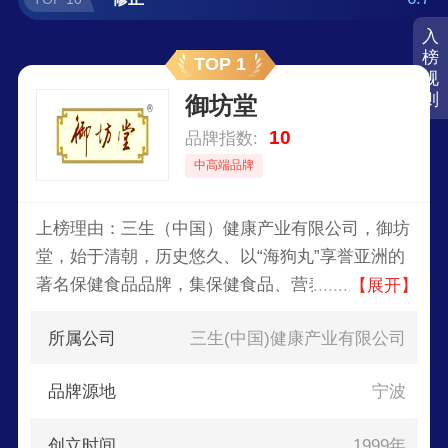
入
榜
TOP 1
规
则
御坊堂
10
品牌指数:
中高端品牌
上榜理由：三生（中国）健康产业有限公司，御坊
堂，始于清朝，历史悠久、以“海狗丸”享誉亚洲的
著名保健食品品牌，集保健食品、营养食品、日化
【展开】
产品于一体的专业健康产品研发、生产机构，全球
所属公司
三生(中国)健康产业有限公司
化、多产业、集群化的大型直销企业。
品牌源地
宁波
创立时间
1999年