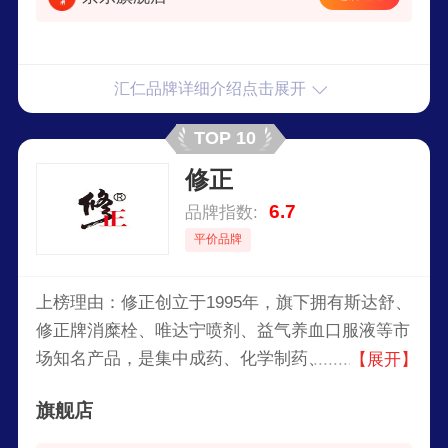
汇仁品牌详细介绍点击展开
TOP 10
修正
6.7
品牌指数:
平价品牌
上榜理由：修正创立于1995年，旗下拥有斯达舒、
修正牌消糜栓、唯达宁喷剂、益气养血口服液等市
场知名产品，是集中成药、化学制药、生物制药的
【展开】
科研生产营销、药品连锁经营、中药材标准栽培于
旗舰店
一体的大型现代化民营制药企业。