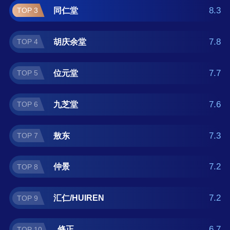
可供您作为选购参考，我们致力于用最真实的
8.3
同仁堂
TOP 3
用户数据推荐口碑最好的海狗丸品牌，让您选
得放心。(榜单每月更新一次)
7.8
胡庆余堂
TOP 4
7.7
位元堂
TOP 5
7.6
九芝堂
TOP 6
7.3
敖东
TOP 7
7.2
仲景
TOP 8
7.2
汇仁/HUIREN
TOP 9
6.7
修正
TOP 10