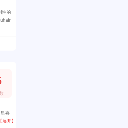
剧性的
air
6
数
明星喜
【展开】