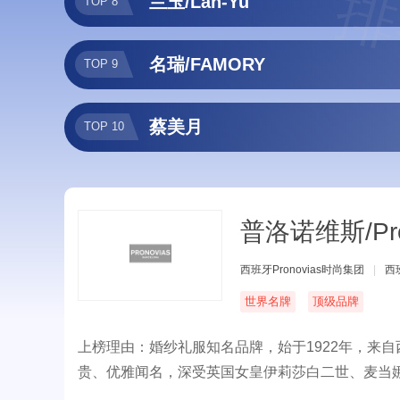
排
兰玉/Lan-Yu
TOP 8
名瑞/FAMORY
TOP 9
蔡美月
TOP 10
普洛诺维斯/Pro
西班牙Pronovias时尚集团
|
西
世界名牌
顶级品牌
上榜理由：婚纱礼服知名品牌，始于1922年，来
贵、优雅闻名，深受英国女皇伊莉莎白二世、麦当