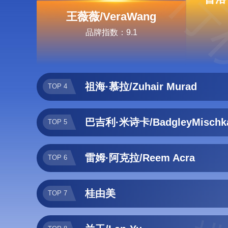
排行
王薇薇/VeraWang
品牌指数：9.1
祖海·慕拉/Zuhair Murad
TOP 4
巴吉利·米诗卡/BadgleyMischk
TOP 5
雷姆·阿克拉/Reem Acra
TOP 6
桂由美
TOP 7