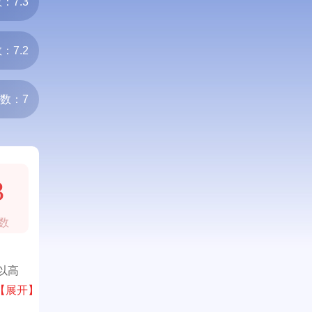
：7.3
：7.2
数：7
3
数
以高
【展开】