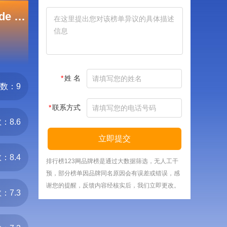
奥斯卡·德拉伦塔/Oscar de la Renta
*
姓 名
数：9
*
联系方式
：8.6
立即提交
：8.4
排行榜123网品牌榜是通过大数据筛选，无人工干
预，部分榜单因品牌同名原因会有误差或错误，感
谢您的提醒，反馈内容经核实后，我们立即更改。
：7.3