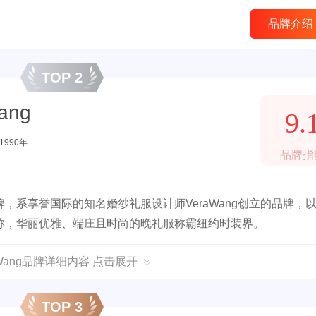
品牌介绍
TOP 2
ang
9.
1990年
品牌指
系享誉国际的知名婚纱礼服设计师VeraWang创立的品牌，
称，华丽优雅、端庄且时尚的晚礼服称霸纽约时装界。
aWang品牌详细内容 点击展开
TOP 3