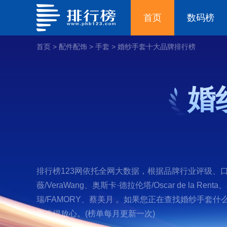
首页
数码榜
首页
>
配件配饰
>
手套
>
婚纱手套十大品牌排行榜
婚
排行榜123网依托全网大数据，根据品牌行业评级、口
薇/VeraWang、奥斯卡·德拉伦塔/Oscar de la Rent
瑞/FAMORY、蔡美月 。如果您正在查找婚纱手
您选得放心。(榜单每月更新一次)