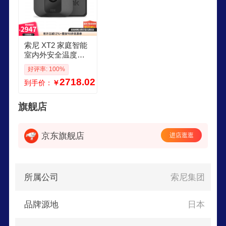
索尼 XT2 家庭智能
室内外安全温度监
测 高清红外夜视防
好评率: 100%
水摄像头 真无线运
2718.02
到手价：
￥
动检测监控 双摄像
头基站
旗舰店
京东旗舰店
进店逛逛
所属公司
索尼集团
品牌源地
日本