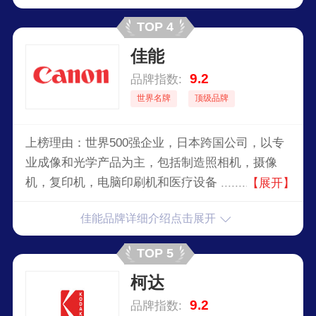
TOP 4
佳能
9.2
品牌指数:
世界名牌
顶级品牌
上榜理由：世界500强企业，日本跨国公司，以专
业成像和光学产品为主，包括制造照相机，摄像
机，复印机，电脑印刷机和医疗设备，业务范围广
【展开】
泛，是日本的一家全球领先的生产影像与信息产品
佳能品牌详细介绍点击展开
的综合集团，佳能在全球有四个区域性销售总部，
分别位于美洲、欧洲、亚洲和日本，不断推出创新
TOP 5
的产品，以满足日新月异的产品需求。
柯达
9.2
品牌指数: