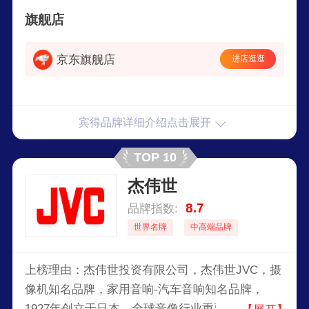
器的生产制造，产品包括光学经纬仪I光学水准仪/
旗舰店
电子水准仪/电子经纬仪等。
京东旗舰店
进店逛逛
宾得品牌详细介绍点击展开
TOP 10
杰伟世
8.7
品牌指数:
世界名牌
中高端品牌
上榜理由：杰伟世投资有限公司，杰伟世JVC，摄
像机知名品牌，家用音响-汽车音响知名品牌，
1927年创立于日本，全球音像行业重要技术创新