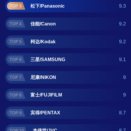
如果您正在查找家用摄像机什么牌子好？那么
9.3
松下/Panasonic
TOP 3
本家用摄像机十大品牌榜单可供您作为选购参
考，我们致力于用最真实的用户数据推荐口碑
9.2
佳能/Canon
TOP 4
最好的家用摄像机品牌，让您选得放心。(榜单
每月更新一次)
9.2
柯达/Kodak
TOP 5
9.1
三星/SAMSUNG
TOP 6
9
尼康/NIKON
TOP 7
9
富士/FUJIFILM
TOP 8
8.7
宾得/PENTAX
TOP 9
8.7
杰伟世/JVC
TOP 10