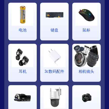
电池
键盘
鼠标
耳机
3c数码配件
相机镜头