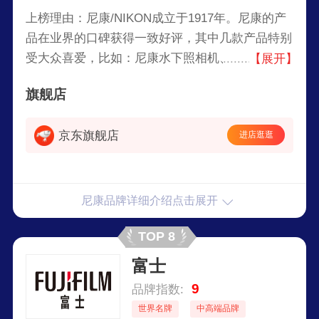
上榜理由：尼康/NIKON成立于1917年。尼康的产
品在业界的口碑获得一致好评，其中几款产品特别
受大众喜爱，比如：尼康水下照相机、尼克尔
【展开】
（Nikkor）相机镜头等等。尼康不光在数码相机方
旗舰店
发展，还生产护目镜，眼科检查设备，双筒望远
镜，显微镜，勘测器材。
京东旗舰店
进店逛逛
尼康品牌详细介绍点击展开
TOP 8
富士
9
品牌指数:
世界名牌
中高端品牌