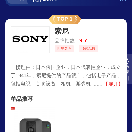
TOP 1
索尼
9.7
品牌指数:
世界名牌
顶级品牌
入
榜
上榜理由：日本跨国企业，日本代表性企业，成立
规
于1946年，索尼提供的产品很广，包括电子产品，
则
包括电视、音响设备、相机、游戏机（如
【展开】
PlayStation系列）、智能手机和专业音频视觉设
单品推荐
备。此外，索尼也涉足电影制作、音乐出版和在线
服务等领域。