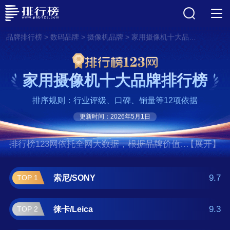
>
>
>
品牌排行榜
数码品牌
摄像机品牌
家用摄像机十大品牌排行榜
家用摄像机十大品牌排行榜
排序规则：行业评级、口碑、销量等12项依据
更新时间：2026年5月1日
排行榜123网依托全网大数据，根据品牌价值、
【展开】
口碑评价等多项指数评选出了家用摄像机十大
品牌排行榜,前十名分别是索尼/SONY、徕
9.7
索尼/SONY
TOP 1
卡/Leica、松下/Panasonic、佳能/Canon、柯
达/Kodak、三星/SAMSUNG、尼康/NIKON、富
9.3
徕卡/Leica
TOP 2
士/FUJIFILM、宾得/PENTAX、杰伟世/JVC。