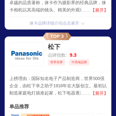
卓越的品质著称，徕卡作为摄影界的经典品牌，徕
卡相机以其高端的镜头、精美的外观和专业的功能
【展开】
深受摄影师的追捧，徕卡自品牌创立以来，其经典
徕卡品牌详细介绍点击展开
设计、精湛的工艺和创新的摄影技术使其成为摄影
界的殿堂级品牌。
TOP 3
松下
9.3
品牌指数:
世界名牌
中高端品牌
上榜理由：国际知名电子产品制造商，世界500强
企业，由松下幸之助于1918年在大阪创立。最初以
制造家庭电灯插座起家，松下电器逐渐发展成为一
【展开】
个涵盖广泛电子产品的大型跨国企业。
单品推荐