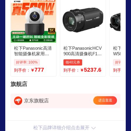
松下Panasonic高清
松下PanasonicHCV
松下Pana
智能摄像机家用监
900高清摄像机F18
W580
控摄像头云台手机
五轴防抖无线双摄
机摄影机
好评率: 100%
领40元券
好评率: 1
远程婴儿母婴老人
像头轻便家用 黑 黑
机 双摄
777
5237.6
到手价：
￥
到手价：
￥
到手价：
宠物监控器增强全
色 官方标配
拍便携DV
彩夜视人形侦测双
K黑色2
向语音 3K 500万像
旗舰店
素全彩夜视AI旗舰
顶配U25 摄像机64
G存储卡
京东旗舰店
进店逛逛
松下品牌详细介绍点击展开