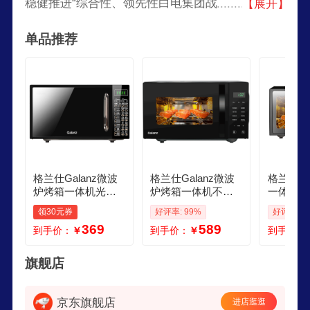
稳健推进“综合性、领先性白电集团战略”。格兰仕
【展开】
坚持自主创新，坚持让科技创新“贴近生活，造福
单品推荐
百姓”，其中微波炉、空调、洗衣机、烤箱、光波
炉远销全球近200个国家和地区。是中国家电业最
具影响力的龙头企业之一。
格兰仕Galanz微波
格兰仕Galanz微波
格兰仕微
炉烤箱一体机光波2
炉烤箱一体机不锈
一体机 
0L家用700W节能平
钢内胆23升800瓦速
钢内胆 
领30元券
好评率: 99%
好评率: 9
板易清洁智能菜单
热营养解冻智能微
单20升
369
589
到手价：
￥
到手价：
￥
到手价：
多功能小型烧烤解
烤一体机C2S2
G70F20
冻预约DG 全新机器
旗舰店
京东旗舰店
进店逛逛