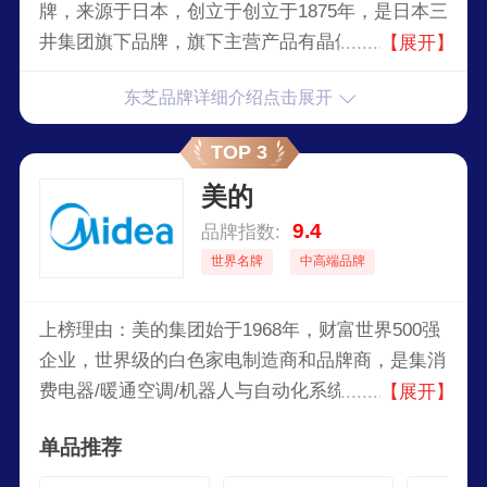
牌，来源于日本，创立于创立于1875年，是日本三
井集团旗下品牌，旗下主营产品有晶体管电视、微
【展开】
波炉、彩色影像电话等产品，涉足半导体、能源、
东芝品牌详细介绍点击展开
基建等众多领域，凭借先进的技术和高品质的产
品，东芝面向全世界发展，目前也成为是日本大型
TOP 3
半导体制造商。
美的
9.4
品牌指数:
世界名牌
中高端品牌
上榜理由：美的集团始于1968年，财富世界500强
企业，世界级的白色家电制造商和品牌商，是集消
费电器/暖通空调/机器人与自动化系统/智能供应链
【展开】
（物流）于一体的科技集团，提供多元化的产品种
单品推荐
类与服务。