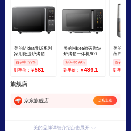
美的Midea微碳系列
美的Midea微碳微波
美的Mid
家用微波炉烤箱一
炉烤箱一体机900w
蒸汽炎烤
体机 杀菌智能家用
微波1000w烧烤平
6新款 
好评率: 99%
好评率: 99%
好评率: 9
800W速热20L大容
板光波速热23L容量
家用大容量
581
486.1
到手价：
￥
到手价：
￥
到手价：
量 6代变频 PC20M
变频臻彩荧幕 C32
视窗口烤
5W
体MFKZC
旗舰店
京东旗舰店
进店逛逛
美的品牌详细介绍点击展开