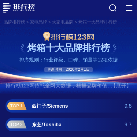
>
>
>
品牌排行榜
家电品牌
大家电品牌
烤箱十大品牌排行榜
烤箱十大品牌排行榜
排序规则：行业评级、口碑、销量等12项依据
更新时间：2026年2月1日
排行榜123网依托全网大数据，根据品牌价值、
【展开】
口碑评价等多项指数评选出了烤箱十大品牌排
行榜,前十名分别是西门子/Siemens、东
9.8
西门子/Siemens
TOP 1
芝/Toshiba、美的/MIDEA、松下/Panasonic、
老板/ROBAM、格兰仕/Galanz、苏泊
9.7
东芝/Toshiba
TOP 2
尔/SUPOR、海氏/Hauswirt、长帝/changdi、方