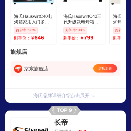
海氏HauswirtC40电
海氏HauswirtC40三
海氏Haus
烤箱家用入门多功
代升级款电烤箱 家
炉烤箱家
能热风循环40升海
用入门多功能40升
焙商用多
好评率: 98%
好评率: 98%
好评率: 9
氏烤箱大容量40L C
海氏烤箱大容量 C4
动大容量
646
799
到手价：
￥
到手价：
￥
到手价：
40蓝色 40L
0三代湖水绿 40L
一体机电
米白色8仓
家用天花
旗舰店
京东旗舰店
进店逛逛
海氏品牌详细介绍点击展开
TOP 9
长帝