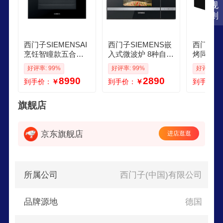
规
则
西门子SIEMENSAI
西门子SIEMENS嵌
西门子SI
烹饪智瞳款五合一
入式微波炉 8种自动
烤同烹高
嵌入式蒸烤一体机5
烹饪程序 易清洁 20
玲珑抽屉
好评率: 99%
好评率: 99%
好评率: 1
8L 米其林真空煮 空
L 家用蒸烤箱系列B
烤箱 黑
8990
2890
到手价：
￥
到手价：
￥
到手价：
气炸蒸烤箱家用烘
E525LMS0W
电烤箱BD
焙烤箱CS3T7MPG
4
5W
旗舰店
京东旗舰店
进店逛逛
所属公司
西门子(中国)有限公司
品牌源地
德国