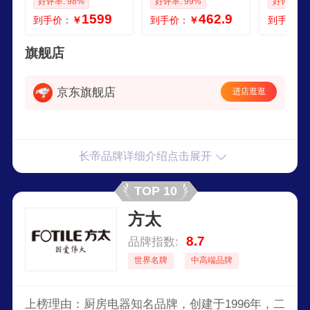
好评率: 98%
好评率: 99%
好评率: 1
容量空气炸锅一体
32PD多面搪瓷内胆
专业家电
1599
462.9
到手价：
￥
到手价：
￥
到手价：
机搪瓷内胆多层同
上下管独立控温炸
空气炸锅
烤38节礼物
烤38节礼物
机家电 S
ro 大白鲸
旗舰店
0L
京东旗舰店
进店逛逛
长帝品牌详细介绍点击展开
TOP 10
方太
8.7
品牌指数:
世界名牌
中高端品牌
上榜理由：厨房电器知名品牌，创建于1996年，二