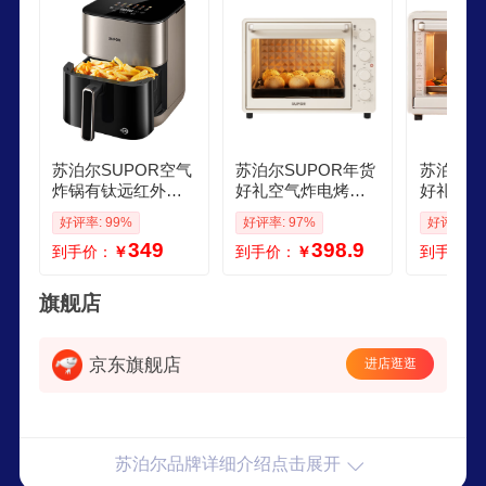
于法国SEB集团。
苏泊尔SUPOR空气
苏泊尔SUPOR年货
苏泊尔S
炸锅有钛远红外双
好礼空气炸电烤箱 3
好礼家用
热源不翻面家用烤
0L风炉多功能烤炸
容量40L
好评率: 99%
好评率: 97%
好评率: 9
炸一体触控烤箱高
轻油低脂空气炸锅
下独立控
349
398.9
到手价：
￥
到手价：
￥
到手价：
清可视窗口63L大容
蒸汽嫩烤热风循环O
多功能烘
量全金属内腔大幅
J30AK820
油白OJ40
降噪 KD60Y883 63
旗舰店
L
京东旗舰店
进店逛逛
苏泊尔品牌详细介绍点击展开