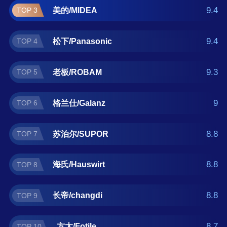
太/Fotile。如果您正在查找烤箱什么牌子好？那
9.4
美的/MIDEA
TOP 3
么本烤箱十大品牌榜单可供您作为选购参考，
我们致力于用最真实的用户数据推荐口碑最好
9.4
松下/Panasonic
TOP 4
的烤箱品牌，让您选得放心。(榜单每月更新一
次)
9.3
老板/ROBAM
TOP 5
9
格兰仕/Galanz
TOP 6
8.8
苏泊尔/SUPOR
TOP 7
8.8
海氏/Hauswirt
TOP 8
8.8
长帝/changdi
TOP 9
8.7
方太/Fotile
TOP 10