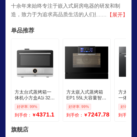
十余年来始终专注于嵌入式厨房电器的研发和制
造，致力于为追求高品质生活的人们提供具有人性
【展开】
化厨房科技和可靠品质的嵌入式厨房电器产品，倡
单品推荐
导健康环保有品位有文化的生活方式，让千万家庭
享受更加幸福的居家生活。
方太台式蒸烤箱一
方太嵌入式蒸烤箱
方太嵌入
体机小方盒A1i 32L
EP1 55L大容量智能
一体机02
蒸烤烘炸炖5合1上
蒸烤炖脱脂炸多合
炸一体机 家用蒸
好评率: 99%
好评率: 99%
好评率: 9
下独立控温
一
烤箱空气
4371.1
7247.78
到手价：
￥
到手价：
￥
到手价：
波炉
旗舰店