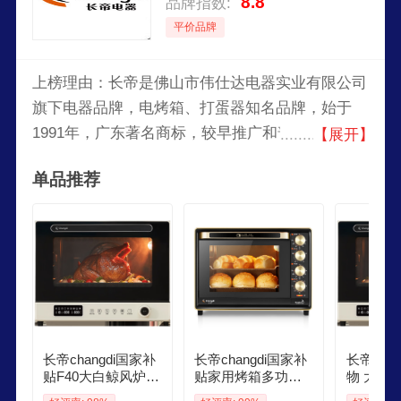
8.8
品牌指数:
平价品牌
上榜理由：长帝是佛山市伟仕达电器实业有限公司
旗下电器品牌，电烤箱、打蛋器知名品牌，始于
1991年，广东著名商标，较早推广和普及电烤箱的
【展开】
品牌，以设计/生产/销售电烤箱为主的小家电企
单品推荐
业。
长帝changdi国家补
长帝changdi国家补
长帝cha
贴F40大白鲸风炉电
贴家用烤箱多功能
物 大白
烤箱家用多功能大
电烤箱 32升大容量
用平炉风