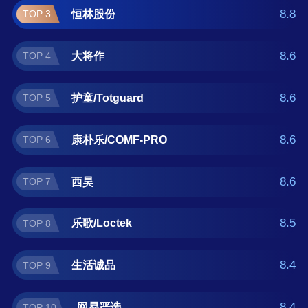
查找课桌椅什么牌子好？那么本课桌椅十大品
8.8
恒林股份
TOP 3
牌榜单可供您作为选购参考，我们致力于用最
真实的用户数据推荐口碑最好的课桌椅品牌，
8.6
大将作
TOP 4
让您选得放心。(榜单每月更新一次)
8.6
护童/Totguard
TOP 5
8.6
康朴乐/COMF-PRO
TOP 6
8.6
西昊
TOP 7
8.5
乐歌/Loctek
TOP 8
8.4
生活诚品
TOP 9
8.4
网易严选
TOP 10