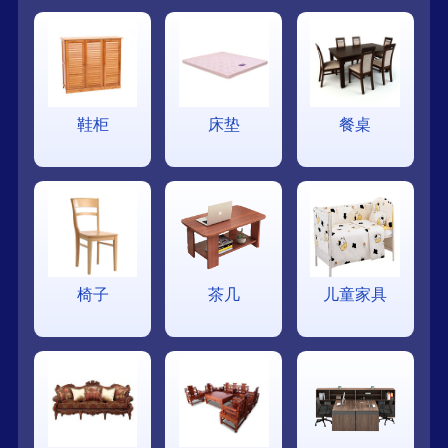
鞋柜
床垫
餐桌
椅子
茶几
儿童家具