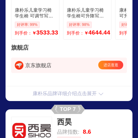
康朴乐儿童学习椅
康朴乐儿童学习椅
康朴乐儿
学生椅 可调节写字
学生椅可升降写字
可升降书
桌椅套装课桌椅家
桌椅套装课桌椅家
椅套装课
好评率: 99%
好评率: 98%
好评率: 1
用 牛顿学习椅 莫兰
用 柏拉图学习椅 莫
牛津学习桌
3533.33
4644.44
到手价：
￥
到手价：
￥
到手价：
迪粉
兰迪粉
旗舰店
京东旗舰店
进店逛逛
康朴乐品牌详细介绍点击展开
TOP 7
西昊
8.6
品牌指数: