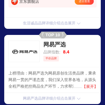
京东旗舰店
进店逛逛
生活诚品品牌详细介绍点击展开
TOP 10
网易严选
8.4
品牌指数:
平价品牌
上榜理由：网易严选为网易原创生活类品牌，秉承
网易一贯的严谨态度，我们深入世界各地，从源头
全程严格把控商品生产环节，力求帮消费者甄选到
【展开】
优质的商品。产品涉及美食、电器、洗护、婴童用
网易严选品牌详细介绍点击展开
品各类，主营产品有黄山烧饼、转椅、猫粮等。