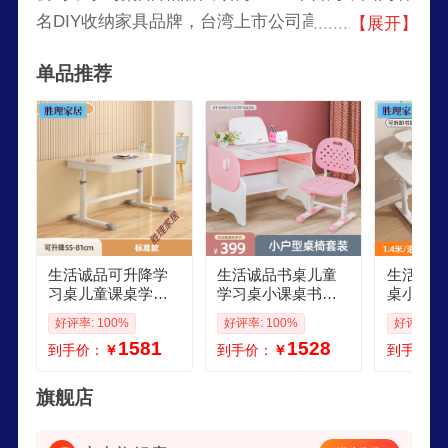
名DIY收纳家具品牌，台湾上市公司高林实业集团
【展开】
和欣业家具集团的合资企业，集研发、生产、物流
单品推荐
于一体、建有完善生产基地的知名家居用品企业。
高林欣业商贸有限公司是由台湾上市公司高林实业
集团和欣业家具集团合资成立。公司秉承高林实业
集团雄厚的全球贸易资源及欣业家具集团庞大坚实
的生产制造基础。集研发、生产、物流于一体，建
有完善生产基地。工厂总占地面积约430,000平方
米。
生活诚品可升降学
生活诚品书桌儿童
生活诚品
习桌儿童课桌学习
学习桌小课桌书桌
桌小学生
桌椅小学生书桌写
学生课桌椅早教桌
课桌椅子
好评率: 100%
好评率: 100%
好评率: 1
字桌子家用课桌椅
家用作业桌 KTDM0
木套装 
1581
1528
到手价：
￥
到手价：
￥
到手价：
套装 标准款手摇升
17250CM粉色不包
木手摇升
降10060
安装
旗舰店