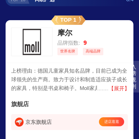
TOP 1
摩尔
9
品牌指数:
世界名牌
高端品牌
入
上榜理由：德国儿童家具知名品牌，目前已成为全
榜
球领先的生产商。致力于设计和制造适应孩子成长
规
则
的家具，特别是书桌和椅子。Moll家具的一个显著
【展开】
特点是其高度和角度的可调节性，旨在适应不同年
旗舰店
龄和身高的儿童。这些产品通常以其耐用性、功能
性和现代设计而受到家长和教育专家的青睐。
京东旗舰店
进店逛逛