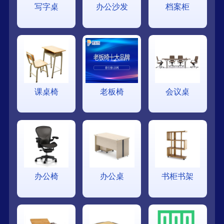
写字桌
办公沙发
档案柜
课桌椅
老板椅
会议桌
办公椅
办公桌
书柜书架