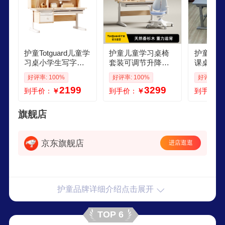
护童Totguard儿童学
护童儿童学习桌椅
护童中小
习桌小学生写字桌
套装可调节升降写
课桌椅可
可调节升降课桌椅
字书桌椅套装小学
降午休课
好评率: 100%
好评率: 100%
好评率: 1
套装 星辰1号初心版
生课桌椅家用DD 1
能儿童学
2199
3299
到手价：
￥
到手价：
￥
到手价：
G701奶橘
m星辰1号ProG901
灰色手摇
橘子海
桌面 现
旗舰店
京东旗舰店
进店逛逛
护童品牌详细介绍点击展开
TOP 6