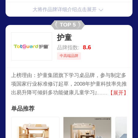
大将作品牌详细介绍点击展开
TOP 5
护童
8.6
品牌指数:
中高端品牌
上榜理由：护童集团旗下学习桌品牌，参与制定多
项国家行业标准修订起草，2008年护童科技率先推
出易升降可倾斜多功能健康儿童学习桌，解决孩子
【展开】
身高不断成长而桌椅高度不变的矛盾，成为国内手
单品推荐
摇式易升健康桌椅开创者。