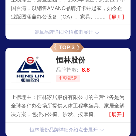
国台湾，以销售AMANO品牌打卡钟起家，如今企
业版图涵盖办公设备（OA）、家具、通讯商品等
【展开】
领域，公司遍布台湾、大陆、日本及新加坡等地；
震旦品牌详细介绍点击展开
商品阵容包括办公室自动化设备（传真机、影印
机、打卡钟）、办公家具、手机门号以及资讯软体
TOP 3
等。
恒林股份
8.8
品牌指数:
中高端品牌
上榜理由：恒林家居股份有限公司的主营业务是为
全球各种办公场所提供人体工程学坐具、家居全解
决方案，包括办公椅、沙发、按摩椅、家居相关的
【展开】
设计、生产、销售及服务。公司现具有生产流水线
恒林股份品牌详细介绍点击展开
30条,年生产能力达350万套,产品远销美国、德