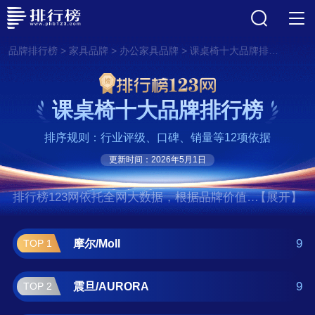
>
>
>
品牌排行榜
家具品牌
办公家具品牌
课桌椅十大品牌排行榜
课桌椅十大品牌排行榜
排序规则：行业评级、口碑、销量等12项依据
更新时间：2026年5月1日
排行榜123网依托全网大数据，根据品牌价值、
【展开】
口碑评价等多项指数评选出了课桌椅十大品牌
排行榜,前十名分别是摩尔/Moll、震
9
摩尔/Moll
TOP 1
旦/AURORA、恒林股份、大将作、护
童/Totguard、康朴乐/COMF-PRO、西昊、乐
9
震旦/AURORA
TOP 2
歌/Loctek、生活诚品、网易严选。如果您正在