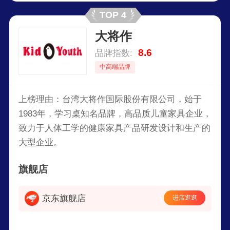
国、瑞士、法国、日本、新加坡等80多个国家和地
TOP 4
区。2012-2015年发行人先后被评为中国外贸出口
大将作
先导指数（ELI）样本企业、中华人民共和国海关
AA类管理企业、海关AEO认证企业、中国家具行
8.6
品牌指数:
业优秀企业、浙江省家具行业领军企业、浙江省绿
中高端品牌
色企业、湖州市工业行业龙头骨干企业、2015年度
湖州市纳税大户、2011-2012年度纳税信用AAA
上榜理由：台湾大将作国际股份有限公司，始于
级、安吉县十大明星企业的等荣誉。
1983年，学习桌知名品牌，高品质儿童家具企业，
致力于人体工学的健康家具产品研发设计和生产的
大型企业。
旗舰店
京东旗舰店
进店逛逛