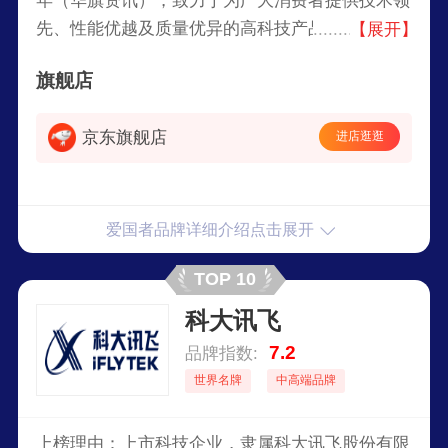
年（华旗资讯），致力于为广大消费者提供技术领
先、性能优越及质量优异的高科技产品和IT技术解
【展开】
决方案，并凭借规范的管理结构和雄厚的资金实力
旗舰店
为民族IT业的良性发展做出积极的努力。爱国者集
团业务领域涉及电脑外设、移动存储、数码娱乐、
京东旗舰店
进店逛逛
信息安全、电子教育，以及新兴领域，产品远销欧
美、东南亚等多个国家和地区。
爱国者品牌详细介绍点击展开
TOP 10
科大讯飞
7.2
品牌指数:
世界名牌
中高端品牌
上榜理由：上市科技企业，隶属科大讯飞股份有限