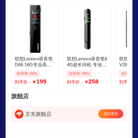
软件。
联想Lenovo录音笔
联想Lenovo录音笔6
联想Len
D66 16G专业高清
4G超长待机 专业高
V28 32
降噪远距声控录音
清录音设备 远距声
MP4MP
好评率: 96%
好评率: 99%
好评率: 9
器超长待机学生学
控降噪便携录音器
牙HIFI
199
258
到手价：
￥
到手价：
￥
到手价：
习商务采访会议培
律师学生学习商务
身听学生
训
采访会议培训 A5
电子书录
频
旗舰店
京东旗舰店
进店逛逛