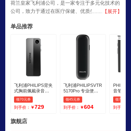
荷兰皇家飞利浦公司，是一家专注于多元化技术的
公司，致力于通过在医疗保健、优质生活和照明领
【展开】
域的有意义创新提升人们的生活品质。公司在发展
单品推荐
在心脏监护、紧急护理与家庭医疗保健、节能照明
解决方案与新型照明应用以及网络线材、男性剃须
和仪容产品、口腔护理产品等方面。
飞利浦PHILIPS背夹
飞利浦PHILIPSVTR
PHILIP
式胸前佩戴录音笔V
5170Pro 专业便携
音笔VTR8
TR8001专业录音录
录音笔 一键录音高
本机语音
领70元券
领45元券
领70元券
像笔128G降噪高清
清降噪智能语音转
习会议实
729
604
到手价：
￥
到手价：
￥
到手价：
取证摄像头户外便
文本 64G
能降噪
携执法仪摄录一体
设备
旗舰店