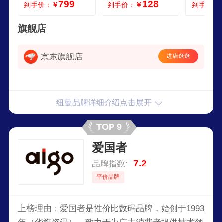
799
128
到手价：
￥
到手价：
￥
到手价：
机免费转写 同步翻
录 商务会议学习培
采访商务
译智能录音笔 M6离
训客服采访录音神
专用录音设
线翻译实时转写32
器 腕表式录音笔CD
旗舰店
G内存
级无损录音丨智能
转文字 8GB
京东旗舰店
进店逛逛
纽曼品牌详细介绍点击展开
TOP 9
爱国者
7.2
品牌指数:
平价品牌
上榜理由：爱国者是性价比数码品牌，始创于1993