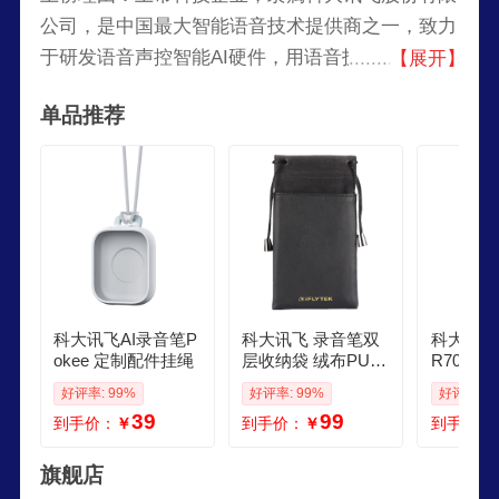
公司，是中国最大智能语音技术提供商之一，致力
于研发语音声控智能AI硬件，用语音技术智造理想
【展开】
生活！用人工智能建设美好世界！
单品推荐
科大讯飞AI录音笔P
科大讯飞 录音笔双
科大讯飞
okee 定制配件挂绳
层收纳袋 绒布PU皮
R702星
通用型 防刮防摔 亲
音转文字
好评率: 99%
好评率: 99%
好评率: 9
肤材质 便捷收纳
录音器 
39
99
到手价：
￥
到手价：
￥
到手价：
备录音机
声传译
旗舰店