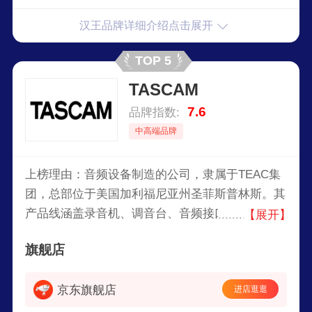
汉王品牌详细介绍点击展开
TOP 5
TASCAM
7.6
品牌指数:
中高端品牌
上榜理由：音频设备制造的公司，隶属于TEAC集
团，总部位于美国加利福尼亚州圣菲斯普林斯。其
产品线涵盖录音机、调音台、音频接口和其他专业
【展开】
音频设备，广泛应用于录音棚、现场演出、广播和
旗舰店
音频制作等领域。TASCAM在全球拥有众多员工，
业务遍及北美、欧洲、亚洲和澳大利亚等地区。
京东旗舰店
进店逛逛