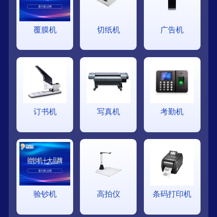
覆膜机
切纸机
广告机
订书机
写真机
考勤机
验钞机
高拍仪
条码打印机