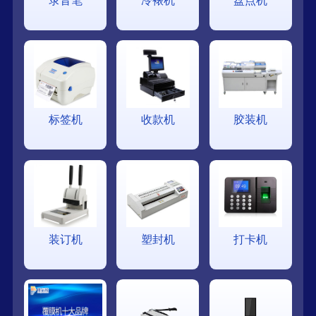
录音笔
冷裱机
盘点机
标签机
收款机
胶装机
装订机
塑封机
打卡机