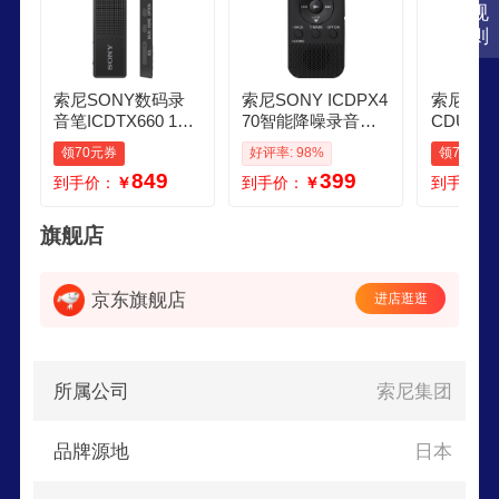
规
则
索尼SONY数码录
索尼SONY ICDPX4
索尼SON
音笔ICDTX660 16G
70智能降噪录音笔
CDUX57
B大容量 黑色 商务
学习商务会议记录
色 智能
领70元券
好评率: 98%
领70元券
会议采访适用 可一
无损录制 简易便捷
专业线性
849
399
到手价：
￥
到手价：
￥
到手价：
键录音 TX650升级
式专业音乐录音机
务学习采
款
器 黑色 4G 商务学
录
习助手
旗舰店
京东旗舰店
进店逛逛
所属公司
索尼集团
品牌源地
日本