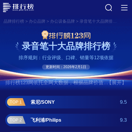
>
>
>
品牌排行榜
办公品牌
办公设备品牌
录音笔十大品牌排行榜
录音笔十大品牌排行榜
排序规则：行业评级、口碑、销量等12项依据
更新时间：2026年2月1日
排行榜123网依托全网大数据，根据品牌价值、
【展开】
口碑评价等多项指数评选出了录音笔十大品牌
排行榜,前十名分别是索尼/SONY、飞利
9.5
索尼/SONY
TOP 1
浦/Philips、联想/Lenovo、汉王/HANVON、
TASCAM、京华数码、新科/Shinco、纽
9.3
飞利浦/Philips
TOP 2
曼/newsmy、爱国者/AIGO、科大讯飞。如果您