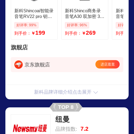
新科Shincoai智能录
新科Shinco商务录
新科Shin
音笔RV22 pro 钥匙
音笔A30 双加密 32
音笔苹果
扣 录音豆64G 专业
G专业降噪商务录音
录音 便
好评率: 99%
好评率: 96%
好评率: 9
随身录音神器降噪
笔转文字 小巧便携
录音器设
199
269
到手价：
￥
到手价：
￥
到手价：
设备便携可连手机
录音神器 小型会议
容量专业
小型会议记录
纪要录音设备
片式L12 
旗舰店
京东旗舰店
进店逛逛
新科品牌详细介绍点击展开
TOP 8
纽曼
7.2
品牌指数: