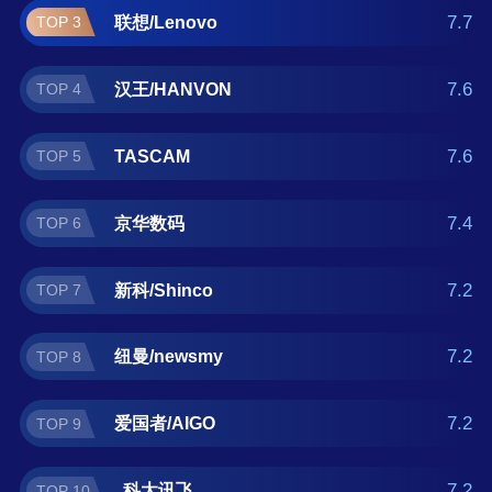
正在查找录音笔什么牌子好？那么本录音笔十
7.7
联想/Lenovo
TOP 3
大品牌榜单可供您作为选购参考，我们致力于
用最真实的用户数据推荐口碑最好的录音笔品
7.6
汉王/HANVON
TOP 4
牌，让您选得放心。(榜单每月更新一次)
7.6
TASCAM
TOP 5
7.4
京华数码
TOP 6
7.2
新科/Shinco
TOP 7
7.2
纽曼/newsmy
TOP 8
7.2
爱国者/AIGO
TOP 9
7.2
科大讯飞
TOP 10