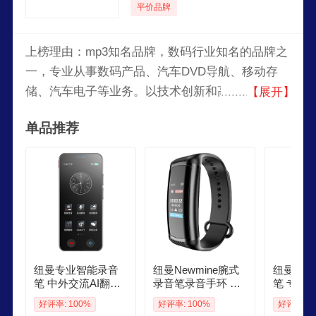
平价品牌
上榜理由：mp3知名品牌，数码行业知名的品牌之
一，专业从事数码产品、汽车DVD导航、移动存
储、汽车电子等业务。以技术创新和高性价比著
【展开】
称，为消费者提供优质的数码产品体验。
单品推荐
纽曼专业智能录音
纽曼Newmine腕式
纽曼New
笔 中外交流AI翻译
录音笔录音手环 专
笔 专业
机多语种在线离线
业高清无损录音设
降噪一键
好评率: 100%
好评率: 100%
好评率: 1
翻译笔高清降噪本
备智能降噪一键即
待机声控