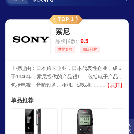
TOP 1
索尼
9.5
品牌指数:
世界名牌
顶级品牌
上榜理由：日本跨国企业，日本代表性企业，成立
于1946年，索尼提供的产品很广，包括电子产品，
包括电视、音响设备、相机、游戏机（如
【展开】
PlayStation系列）、智能手机和专业音频视觉设
单品推荐
备。此外，索尼也涉足电影制作、音乐出版和在线
服务等领域。
入
榜