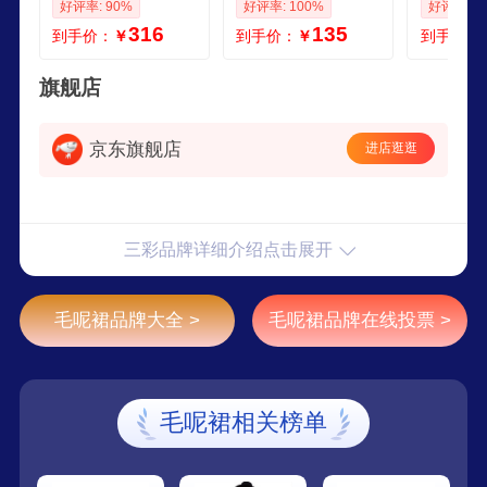
好评率: 90%
好评率: 100%
好评率: 1
长裙S
围感F
316
135
到手价：
￥
到手价：
￥
到手价：
旗舰店
京东旗舰店
进店逛逛
三彩品牌详细介绍点击展开
毛呢裙品牌大全 >
毛呢裙品牌在线投票 >
毛呢裙相关榜单