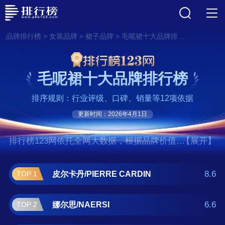
>
>
>
品牌排行榜
女装品牌
裙子品牌
毛呢裙十大品牌排行榜
毛呢裙十大品牌排行榜
排序规则：行业评级、口碑、销量等12项依据
更新时间：2026年4月1日
排行榜123网依托全网大数据，根据品牌价值、
【展开】
口碑评价等多项指数评选出了毛呢裙十大品牌
排行榜,前十名分别是皮尔卡丹/PIERRE
8.6
皮尔卡丹/PIERRE CARDIN
TOP 1
CARDIN、娜尔思/NAERSI、茵曼/inman、恩
裳/INSUN、MO&Co.、欧时力/Ochirly、马天
6.6
娜尔思/NAERSI
TOP 2
奴/MYTENO、音儿/YINER、伊芙丽/EIFINI、