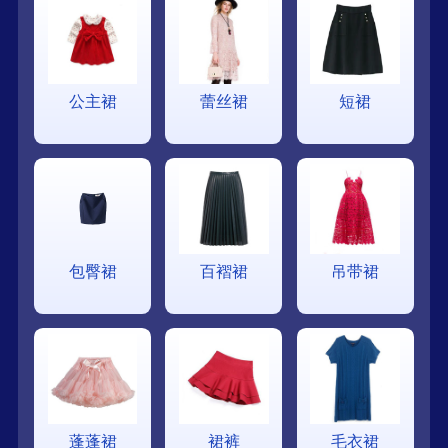
公主裙
蕾丝裙
短裙
包臀裙
百褶裙
吊带裙
蓬蓬裙
裙裤
毛衣裙