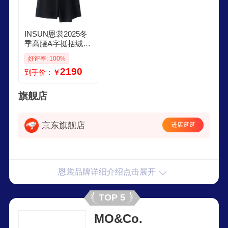
INSUN恩裳2025冬
季高腰A字挺括绒感
美丽诺羊毛毛呢半
好评率: 100%
身裙 乌黑 S
2190
到手价：
￥
旗舰店
京东旗舰店
进店逛逛
恩裳品牌详细介绍点击展开
TOP 5
MO&Co.