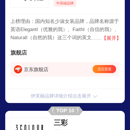
中高端品牌
上榜理由：国内知名少淑女装品牌，品牌名称源于
英语ElegantI（优雅的我）、FaithI（自信的我）、
NaturalI（自然的我）这三个词的英文简写，倡导
【展开】
以最快的速度、最优的价格提供最流行最品质的产
旗舰店
品以行动推崇“时尚平民化”。
京东旗舰店
进店逛逛
伊芙丽品牌详细介绍点击展开
TOP 10
三彩