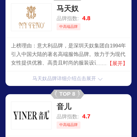
马天奴
4.8
品牌指数:
中高端品牌
上榜理由：意大利品牌，是深圳天奴集团自1994年
引入中国大陆的著名高端服饰品牌。致力于为现代
女性提供优雅、高贵且时尚的服装设计。品牌融合
【展开】
了欧洲经典时尚元素与东方美学，强调高质量面料
马天奴品牌详细介绍点击展开
和精致剪裁，以简约、优雅、奢华为主要风格，吸
引了众多追求品质与时尚的女性消费者。
TOP 8
音儿
4.7
品牌指数:
中高端品牌