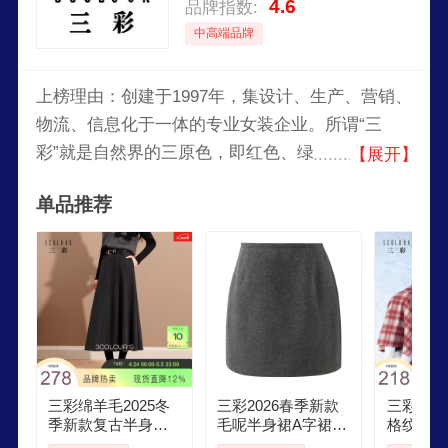
4.6
品牌指数:
中高端品牌
上榜理由：创建于1997年，集设计、生产、营销、
物流、信息化于一体的专业女装企业。所谓“三
彩”就是自然界的三原色，即红色、绿色和蓝色，
【展开】
这三原色表达了三彩坚持用简单的元素表达时尚内
单品推荐
在本质的初心。该品牌的目标受众是25到35之间拥
有一定收入的独立女性，知性是她们具有的最明显
的气质，同时她们也是对穿着有一定要求和需求的
群体，她们有消费欲望也有消费能力。
三彩绵羊毛2025冬
三彩2026春季新款
三彩202
季新款复古半身裙
毛呢半身裙A字裙短
格纹毛呢
毛呢伞裙A字裙宽松
裙格雷系女
紧高腰A