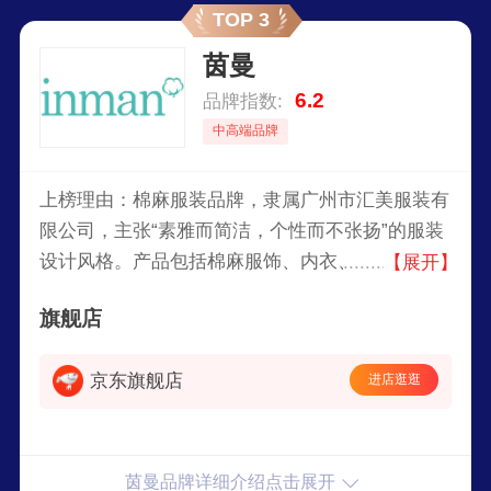
TOP 3
茵曼
6.2
品牌指数:
中高端品牌
上榜理由：棉麻服装品牌，隶属广州市汇美服装有
限公司，主张“素雅而简洁，个性而不张扬”的服装
设计风格。产品包括棉麻服饰、内衣、童装等，同
【展开】
时还开设了茵曼家具，将简约风格带入家具家居领
旗舰店
域，众多单品都受到简约生活派们的喜爱。
京东旗舰店
进店逛逛
茵曼品牌详细介绍点击展开