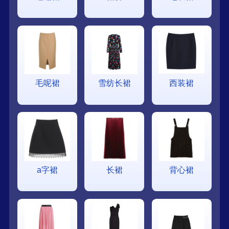
毛呢裙
雪纺长裙
西装裙
a字裙
长裙
背心裙