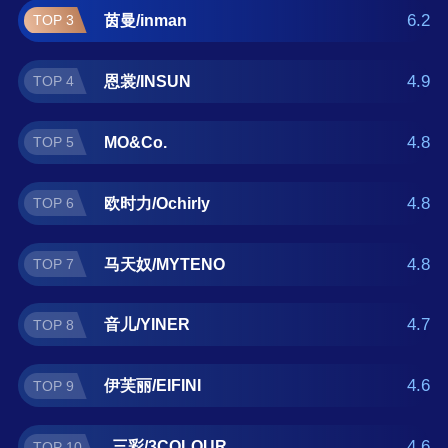
三彩/3COLOUR。如果您正在查找毛呢裙什么
6.2
茵曼/inman
TOP 3
牌子好？那么本毛呢裙十大品牌榜单可供您作
为选购参考，我们致力于用最真实的用户数据
4.9
恩裳/INSUN
TOP 4
推荐口碑最好的毛呢裙品牌，让您选得放心。
(榜单每月更新一次)
4.8
MO&Co.
TOP 5
4.8
欧时力/Ochirly
TOP 6
4.8
马天奴/MYTENO
TOP 7
4.7
音儿/YINER
TOP 8
4.6
伊芙丽/EIFINI
TOP 9
4.6
三彩/3COLOUR
TOP 10