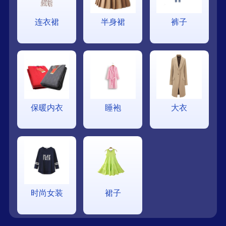
连衣裙
半身裙
裤子
保暖内衣
睡袍
大衣
时尚女装
裙子