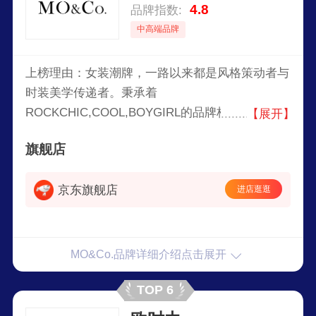
4.8
品牌指数:
中高端品牌
上榜理由：女装潮牌，一路以来都是风格策动者与
时装美学传递者。秉承着
ROCKCHIC,COOL,BOYGIRL的品牌核心，注重文
【展开】
化、风格与艺术结合的先锋观念，以经典摇滚与当
旗舰店
下流行趋势结合，加上时髦好穿的MOStyle，影响
着新一代年轻人的穿衣态度与生活方式。坚持新潮
京东旗舰店
进店逛逛
的“男女孩”风格，延续并颠覆经典审美，建立以摇
滚、音乐、街头亚文化为核心的MOGirlgangs社群
文化，凭借此成为中国最成功的、最受年轻人喜欢
的女装品牌之一。
MO&Co.品牌详细介绍点击展开
TOP 6