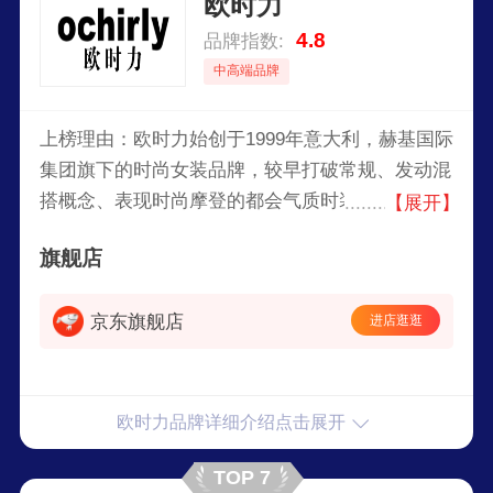
欧时力
4.8
品牌指数:
中高端品牌
上榜理由：欧时力始创于1999年意大利，赫基国际
集团旗下的时尚女装品牌，较早打破常规、发动混
搭概念、表现时尚摩登的都会气质时装品牌，欧时
【展开】
力品牌以时尚、优雅、知性为核心设计理念，服务
旗舰店
于都市女性，提供适合不同场合的服装选择。
京东旗舰店
进店逛逛
欧时力品牌详细介绍点击展开
TOP 7