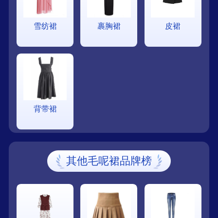
雪纺裙
裹胸裙
皮裙
背带裙
其他毛呢裙品牌榜