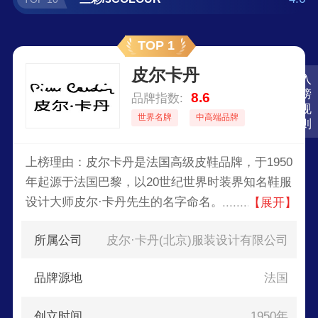
TOP 1
皮尔卡丹
入
榜
8.6
品牌指数:
规
世界名牌
中高端品牌
则
上榜理由：皮尔卡丹是法国高级皮鞋品牌，于1950
年起源于法国巴黎，以20世纪世界时装界知名鞋服
设计大师皮尔·卡丹先生的名字命名。皮尔·卡丹他
【展开】
的创作从鞋品到服饰、从开办时装店到经营酒店，
所属公司
皮尔·卡丹(北京)服装设计有限公司
创造了集资商业帝国。1979年，皮尔卡丹
pierrecardin正式登陆中国。
品牌源地
法国
创立时间
1950年