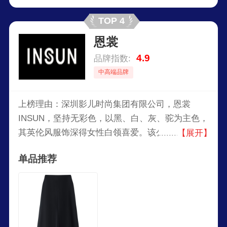
TOP 4
恩裳
4.9
品牌指数:
中高端品牌
上榜理由：深圳影儿时尚集团有限公司，恩裳
INSUN，坚持无彩色，以黑、白、灰、驼为主色，
其英伦风服饰深得女性白领喜爱。该公司成立于
【展开】
2004年，主张简约，但是线条优美，剪裁讲究。其
单品推荐
推崇的实用主义与华丽细致的细节受到国内众多高
端人士的喜爱。它主张身的和谐与心的自由，产品
从心出发，回归简约与自然。其中性的设计风格代
表了当代女性独立自由的精神风貌。