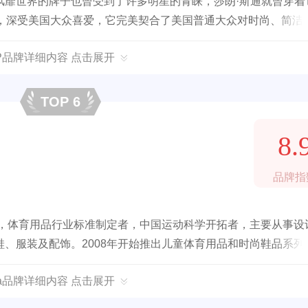
风靡世界的牌子也曾受到了许多明星的青睐，莎朗·斯通就曾穿着
单，深受美国大众喜爱，它完美契合了美国普通大众对时尚、简洁
中，GAP 被消费者选为 4 星级优秀企业，可见其在消费者心目中
AP品牌详细内容 点击展开
TOP 6
8.
品牌指
年，体育用品行业标准制定者，中国运动科学开拓者，主要从事设
、服装及配饰。2008年开始推出儿童体育用品和时尚鞋品系列
的体育精神融入每个人的生活。
ta品牌详细内容 点击展开