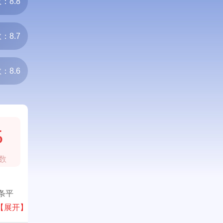
：8.8
：8.7
：8.6
5
数
条平
【展开】