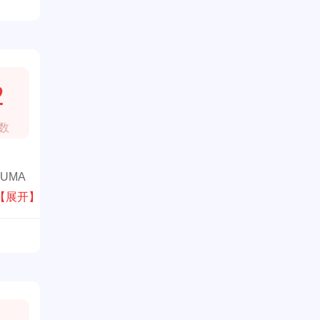
2
数
UMA
为许
【展开】