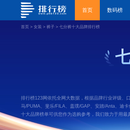
首页
数码榜
首页
>
女装
>
裤子
>
七分裤十大品牌排行榜
排行榜123网依托全网大数据，根据品牌行业评级、口碑
马/PUMA、斐乐/FILA、盖璞/GAP、安踏/Anta、迪
十大品牌榜单可供您作为选购参考，我们致力于用最真