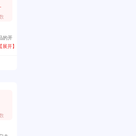
1
数
品的开
具，誉
【展开】
合多
奠定了
数