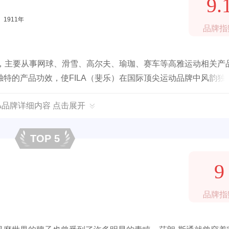
9.
1911年
品牌指
牌，主要从事网球、滑雪、高尔夫、瑜珈、赛车等高雅运动相关产
特的产品功效，使FILA（斐乐）在国际顶尖运动品牌中风韵独
ELLA创立，至今已经有一百多年历史。上个世纪七十年代，FILA配
LA品牌详细内容 点击展开
先后开发了高尔夫、网球、健身，瑜伽、跑步及滑雪系列，最终
表，奢华的典范。
TOP 5
9
品牌指