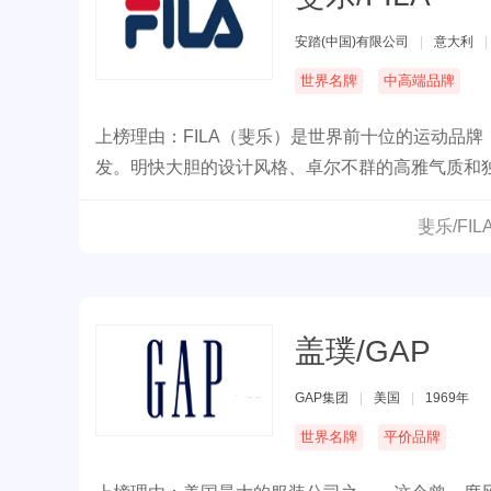
安踏(中国)有限公司
|
意大利
|
世界名牌
中高端品牌
上榜理由：FILA（斐乐）是世界前十位的运动品
发。明快大胆的设计风格、卓尔不群的高雅气质和独
满全球。 品牌于1911年由FILA兄弟在意大利BI
斐乐/FI
元化策略，拓展运动服装业务。并在之后的岁月里
世界著名运动品牌的中坚地位，被认为是艺术的代
盖璞/GAP
GAP集团
|
美国
|
1969年
世界名牌
平价品牌