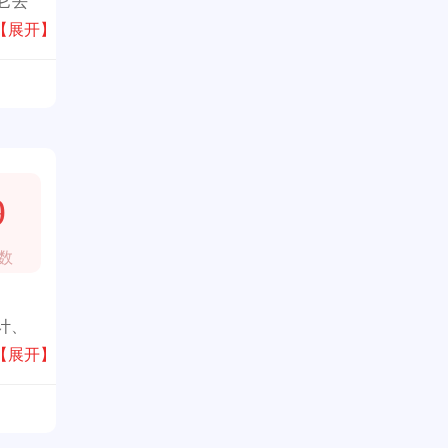
它去
、大
【展开】
的地
9
数
计、
。认
【展开】