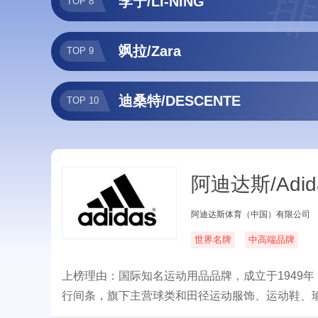
排
李宁/LI-NING
TOP 8
飒拉/Zara
TOP 9
迪桑特/DESCENTE
TOP 10
阿迪达斯/Adid
阿迪达斯体育（中国）有限公司
世界名牌
中高端品牌
上榜理由：国际知名运动用品品牌，成立于1949
行间条，旗下主营球类和田径运动服饰、运动鞋、