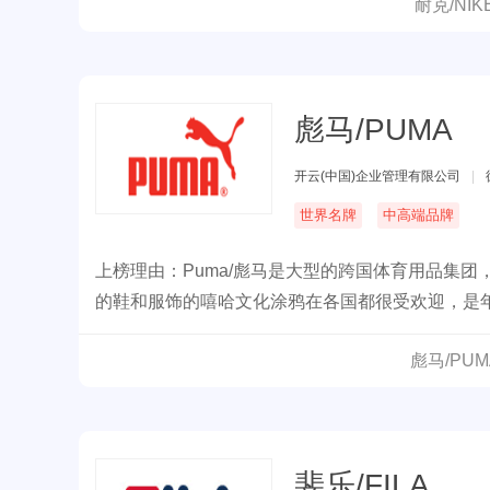
耐克/NI
彪马/PUMA
开云(中国)企业管理有限公司
|
世界名牌
中高端品牌
上榜理由：Puma/彪马是大型的跨国体育用品集
的鞋和服饰的嘻哈文化涂鸦在各国都很受欢迎，是年
多知名运动员和明星量身定做了秋衣和球鞋，就连麦
彪马/PU
斐乐/FILA