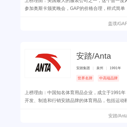
上榜理由：美国最大的服装公司之一，这个曾一度
参加奥斯卡颁奖晚会，GAP的价格合理，样式简
方、休闲的要求，2001年，在满分为 5 星的评估
盖璞/G
位。
安踏/Anta
安踏集团
|
泉州
|
1991年
世界名牌
中高端品牌
上榜理由：中国知名体育用品企业，成立于1991
开发、制造和行销安踏品牌的体育用品，包括运动鞋
真做好每一件衣服每一双鞋子，致力于将超越自我
安踏/An