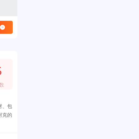
>
5
数
材、包
耐克的