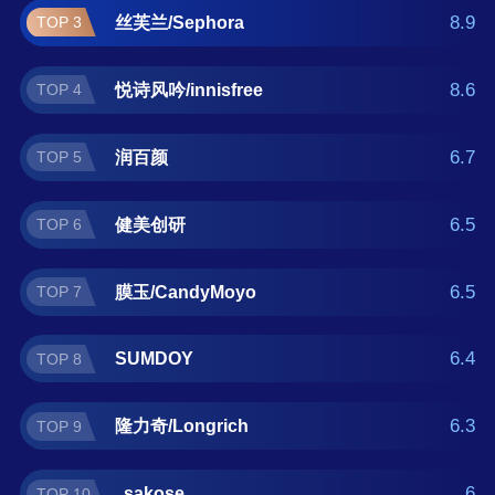
正在查找手膜什么牌子好？那么本手膜十大品
8.9
丝芙兰/Sephora
TOP 3
牌榜单可供您作为选购参考，我们致力于用最
真实的用户数据推荐口碑最好的手膜品牌，让
8.6
悦诗风吟/innisfree
TOP 4
您选得放心。(榜单每月更新一次)
6.7
润百颜
TOP 5
6.5
健美创研
TOP 6
6.5
膜玉/CandyMoyo
TOP 7
6.4
SUMDOY
TOP 8
6.3
隆力奇/Longrich
TOP 9
6
sakose
TOP 10