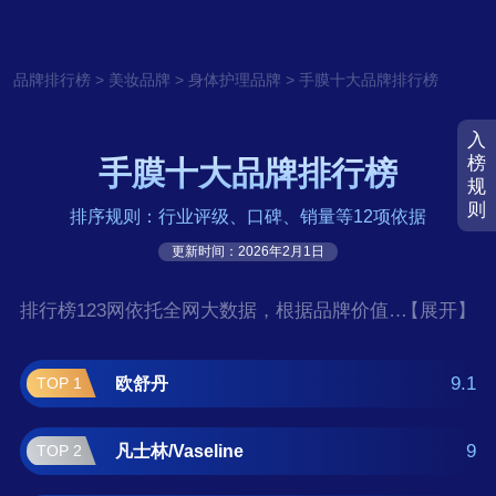
>
>
>
品牌排行榜
美妆品牌
身体护理品牌
手膜十大品牌排行榜
入
榜
手膜十大品牌排行榜
规
则
排序规则：行业评级、口碑、销量等12项依据
更新时间：2026年2月1日
排行榜123网依托全网大数据，根据品牌价值、
【展开】
口碑评价等多项指数评选出了手膜十大品牌排
行榜,前十名分别是欧舒丹、凡士林/Vaseline、
9.1
欧舒丹
TOP 1
丝芙兰/Sephora、悦诗风吟/innisfree、润百
颜、健美创研、膜玉/CandyMoyo、
9
凡士林/Vaseline
TOP 2
SUMDOY、隆力奇/Longrich、sakose。如果您