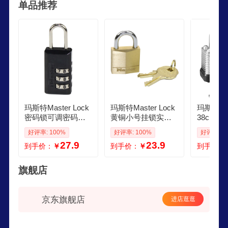
单品推荐
玛斯特Master Lock
玛斯特Master Lock
玛斯特Mas
密码锁可调密码箱
黄铜小号挂锁实心
38cm钢
包挂锁646MCND黑
宿舍柜门锁CAD30
门锁 防
好评率: 100%
好评率: 100%
好评率: 1
色 美国专业锁具品
MCN 美国专业锁具
27.9
23.9
到手价：
￥
到手价：
￥
到手价：
牌
品牌 金色
旗舰店
京东旗舰店
进店逛逛