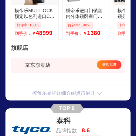
模帝乐MULTLOCK
模帝乐进口门锁室
模帝乐进
预定以色列进口CLI
内分体锁卧室门银
锁分体锁
Q电子锁芯C级家用
色木门门把手家用
门木门把
好评率: 100%
好评率: 100%
好评率: 1
防盗门锁高端锁具
全铜套装锁具 陨石
具套装房
48999
1380
到手价：
￥
到手价：
￥
到手价：
系统管理组件 尺寸
灰套装0666680mm
配wudi
0mm
旗舰店
京东旗舰店
进店逛逛
模帝乐品牌详细介绍点击展开
TOP 6
泰科
8.6
品牌指数: