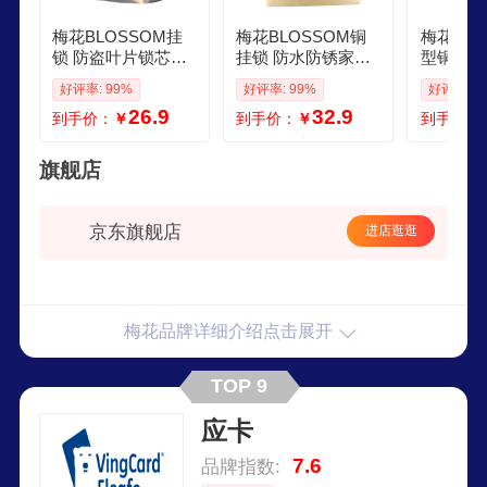
梅花BLOSSOM挂
梅花BLOSSOM铜
梅花BLO
锁 防盗叶片锁芯大
挂锁 防水防锈家用
型铜挂锁
门家用锁具 60MM
锁具 宿舍挂锁柜门
铜挂锁防
好评率: 99%
好评率: 99%
好评率: 1
大号防水防锈门锁L
锁 防盗窗锁头55m
具宿舍柜
26.9
32.9
到手价：
￥
到手价：
￥
到手价：
S2960
m076
窗锁头货
户外挂锁
0mm BC
旗舰店
京东旗舰店
进店逛逛
梅花品牌详细介绍点击展开
TOP 9
应卡
7.6
品牌指数: