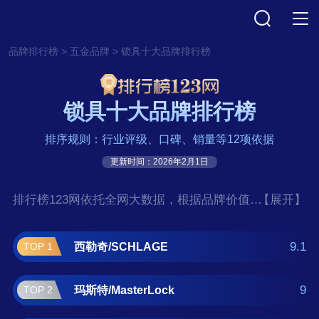
>
>
品牌排行榜
五金品牌
锁具十大品牌排行榜
锁具十大品牌排行榜
排序规则：行业评级、口碑、销量等12项依据
更新时间：2026年2月1日
排行榜123网依托全网大数据，根据品牌价值、
【展开】
口碑评价等多项指数评选出了锁具十大品牌排
行榜,前十名分别是西勒奇/SCHLAGE、玛斯
9.1
西勒奇/SCHLAGE
TOP 1
特/MasterLock、骊住/lixil、耶鲁/Yale、模帝
乐/MUL-T-LOCK、泰科/Tyco、固力/GULI、梅
9
玛斯特/MasterLock
TOP 2
花/BLOSSOM、应卡/VingCard、科裕/HUNE。