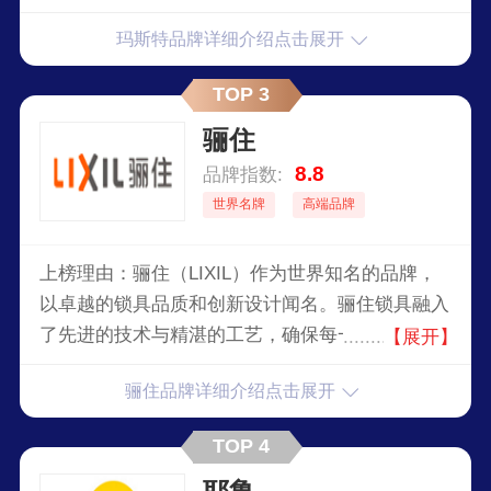
玛斯特品牌详细介绍点击展开
TOP 3
骊住
8.8
品牌指数:
世界名牌
高端品牌
上榜理由：骊住（LIXIL）作为世界知名的品牌，
以卓越的锁具品质和创新设计闻名。骊住锁具融入
了先进的技术与精湛的工艺，确保每一款产品都具
【展开】
备出色的安全性能和时尚美感。其锁具不仅耐用，
骊住品牌详细介绍点击展开
更结合现代智能科技，提供便捷的智能家居体验。
无论是家用还是商用，骊住锁具都能满足不同用户
TOP 4
的需求，提供稳定可靠的安全保障。选择骊住锁
具，不仅体现您的品位与追求，更能享受到顶级奢