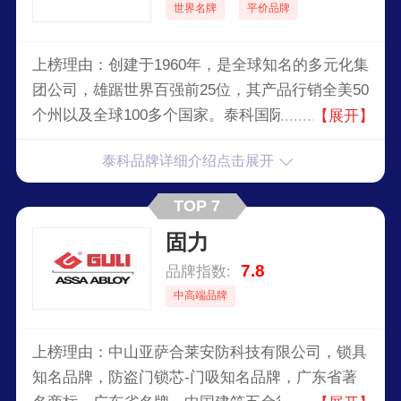
世界名牌
平价品牌
上榜理由：创建于1960年，是全球知名的多元化集
团公司，雄踞世界百强前25位，其产品行销全美50
个州以及全球100多个国家。泰科国际有限公司
【展开】
（TYCO），财富世界500强企业，是总部位于美
泰科品牌详细介绍点击展开
国的一家全球性的多元化跨国企业，致力于在消防
安全、医疗保健、电子、工程产品与服务四个领域
TOP 7
为顾客提供高质量的产品和服务。
固力
7.8
品牌指数:
中高端品牌
上榜理由：中山亚萨合莱安防科技有限公司，锁具
知名品牌，防盗门锁芯-门吸知名品牌，广东省著