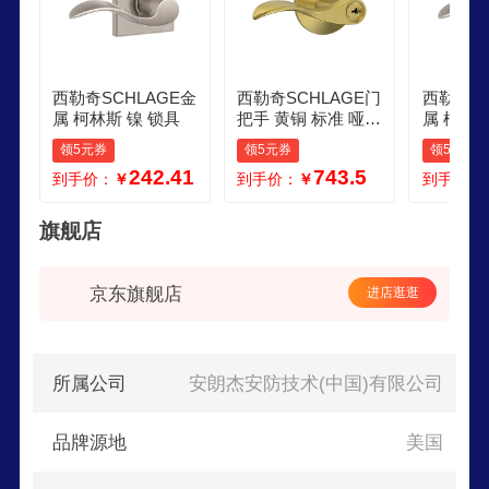
西勒奇SCHLAGE金
西勒奇SCHLAGE门
西勒奇SC
属 柯林斯 镍 锁具
把手 黄铜 标准 哑光
属 柯林斯
黄铜 锁具
说明 保
领5元券
领5元券
领5元券
242.41
743.5
到手价：
￥
到手价：
￥
到手价：
旗舰店
京东旗舰店
进店逛逛
所属公司
安朗杰安防技术(中国)有限公司
品牌源地
美国