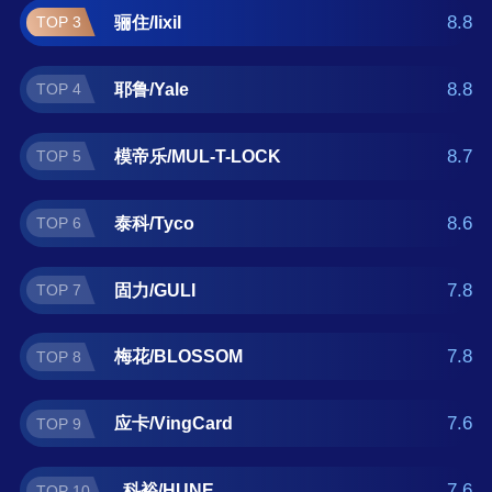
如果您正在查找锁具什么牌子好？那么本锁具
8.8
骊住/lixil
TOP 3
十大品牌榜单可供您作为选购参考，我们致力
于用最真实的用户数据推荐口碑最好的锁具品
8.8
耶鲁/Yale
TOP 4
牌，让您选得放心。(榜单每月更新一次)
8.7
模帝乐/MUL-T-LOCK
TOP 5
8.6
泰科/Tyco
TOP 6
7.8
固力/GULI
TOP 7
7.8
梅花/BLOSSOM
TOP 8
7.6
应卡/VingCard
TOP 9
7.6
科裕/HUNE
TOP 10