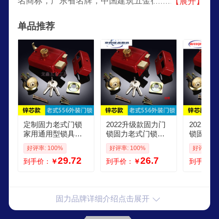
名商标，广东省名牌，中国建筑五金行业知名品
【展开】
牌，建材下乡重点推荐单位，亚洲较大的专业门控
单品推荐
系列产品制造基地之一，享有“中国锁王”的美誉。
定制固力老式门锁
2022升级款固力门
2022升
家用通用型锁具室
锁固力老式门锁家
锁固力老
外盗铜锁芯木门三
用通用型锁具室外
用通用型
好评率: 100%
好评率: 100%
好评率: 1
保险55 锌锁芯 整套
防 锌锁芯整套556
防盗铜锁
29.72
26.7
到手价：
￥
到手价：
￥
到手价：
556双舌
双舌
芯整套5
固力品牌详细介绍点击展开