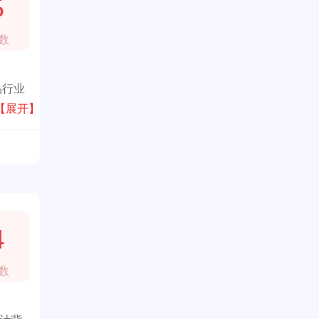
5
数
品行业
拥有超
【展开】
4
数