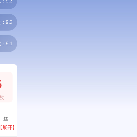
：9.3
：9.2
：9.1
6
数
、丝
。
【展开】