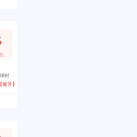
5
数
全球时
物、
【展开】