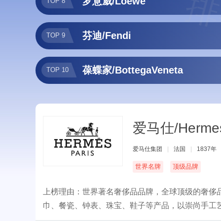
排
罗意威/Loewe
TOP 8
芬迪/Fendi
TOP 9
葆蝶家/BottegaVeneta
TOP 10
爱马仕/Herme
爱马仕集团
|
法国
|
1837年
世界名牌
顶级品牌
上榜理由：世界著名奢侈品品牌，全球顶级的奢侈品
巾、餐瓷、钟表、珠宝、鞋子等产品，以崇尚手工艺著称