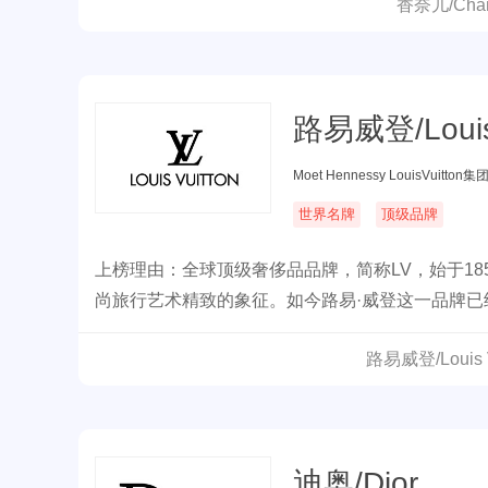
香奈儿/Ch
路易威登/Louis 
Moet Hennessy LouisVuitton集
世界名牌
顶级品牌
上榜理由：全球顶级奢侈品品牌，简称LV，始于18
尚旅行艺术精致的象征。如今路易·威登这一品牌
鞋子、箱包、珠宝、手表、 传媒、名酒等领域的巨
路易威登/Louis
迪奥/Dior