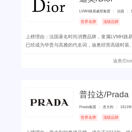
LVMH路易威登集团
|
法国
|
世界名牌
顶级品牌
上榜理由：法国著名时尚消费品牌，隶属LVMH路
已经成为华贵与高雅的代名词，迪奥经营高级时装
过42,000名员工，业务遍及欧洲、北美、亚洲和
迪奥/Di
普拉达/Prada
Prada集团
|
意大利
|
1913年
世界名牌
顶级品牌