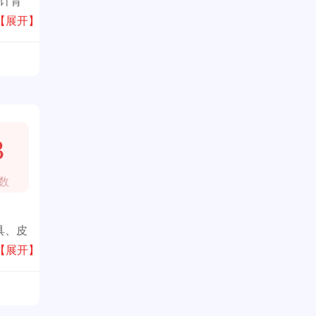
设计背
是时尚
【展开】
3
数
具、皮
【展开】