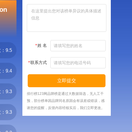
on
*
姓 名
：9.5
*
联系方式
：9.4
立即提交
：9.3
排行榜123网品牌榜是通过大数据筛选，无人工干
预，部分榜单因品牌同名原因会有误差或错误，感
谢您的提醒，反馈内容经核实后，我们立即更改。
：9.3