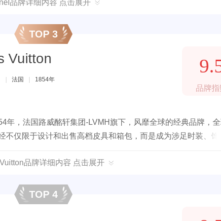
anel品牌详细内容 点击展开
TOP 3
Vuitton
9.
团
|
法国
|
1854年
品牌指
54年，法国路威酩轩集团-LVMH旗下，风靡全球的经典品牌，
已经不仅限于设计和出售高档皮具和箱包，而是成为涉足时装、饰
型潮流指标。
 Vuitton品牌详细内容 点击展开
TOP 4