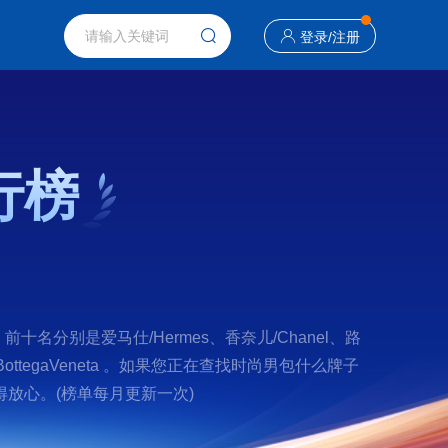
登录
/
注册
行榜
分别是爱马仕/Hermes、香奈儿/Chanel、路
蝶家/BottegaVeneta 。如果您正在查找时尚男包什么牌子
放心。(榜单每月更新一次)