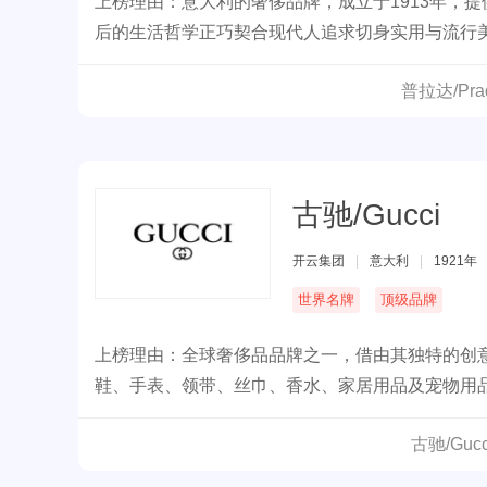
上榜理由：意大利的奢侈品牌，成立于1913年，
后的生活哲学正巧契合现代人追求切身实用与流行美
潮流的展现，更是现代美学的极致。
普拉达/Pr
古驰/Gucci
开云集团
|
意大利
|
1921年
世界名牌
顶级品牌
上榜理由：全球奢侈品品牌之一，借由其独特的创
鞋、手表、领带、丝巾、香水、家居用品及宠物用
古驰/Gu