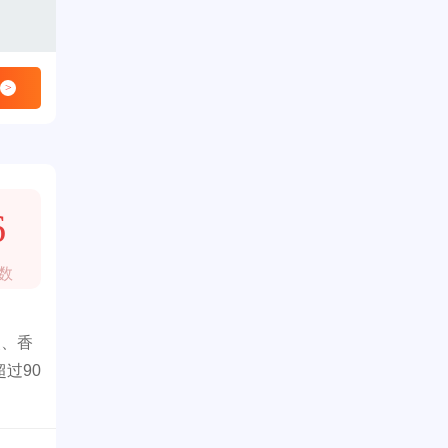
>
6
数
装、香
过90