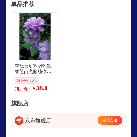
单品推荐
墨耘苍耐寒耐热铁
线莲苗爬藤植物花
苗带花大苗庭院花
好评率: 85%
卉盆栽观花室内花
38.8
到手价：
￥
重瓣丹尼 小苗1530
厘米
旗舰店
京东旗舰店
进店逛逛