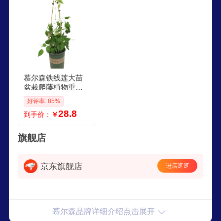
慕尔森铁线莲大苗
盆栽爬藤植物重瓣
大花藤本户外花卉
好评率: 85%
植物室内外耐寒耐
28.8
到手价：
￥
热 啤酒 小苗1015厘
米高
旗舰店
京东旗舰店
进店逛逛
慕尔森品牌详细介绍点击展开