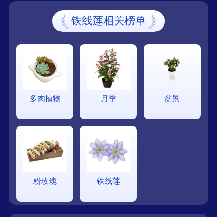
铁线莲相关榜单
多肉植物
月季
盆景
粉玫瑰
铁线莲