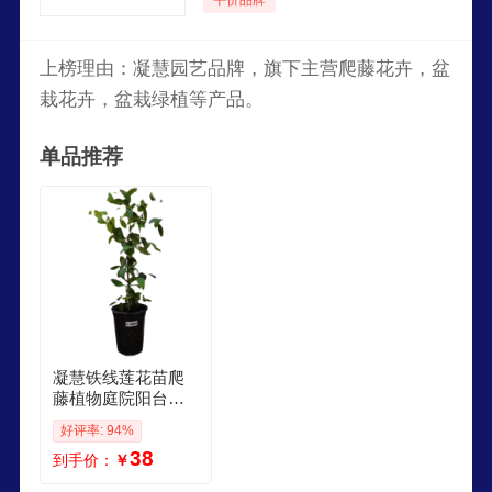
上榜理由：凝慧园艺品牌，旗下主营爬藤花卉，盆
栽花卉，盆栽绿植等产品。
单品推荐
凝慧铁线莲花苗爬
藤植物庭院阳台盆
栽地栽重瓣大花攀
好评率: 94%
援花卉 天真一瞥 铁
38
到手价：
￥
线莲1530厘米高