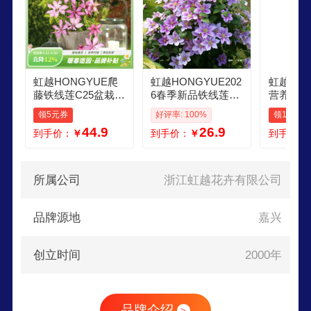
虹越HONGYUE爬
虹越HONGYUE202
虹越新品
藤铁线莲C25盆栽苗
6春季新品铁线莲P9
营养土 
花园阳台花墙花柱
盆栽小苗花墙拱门
线莲专用
领5元券
好评率: 100%
领10元券
装饰藤本花卉 花量
装饰藤本花卉HN 小
土 大包
44.9
26.9
到手价：
￥
到手价：
￥
到手价：
大易爆花HN吉赛尔
鸭 P9小规格盆栽根
养土 28
C25
系一般
所属公司
浙江虹越花卉有限公司
品牌源地
嘉兴
创立时间
2000年
品牌介绍
>