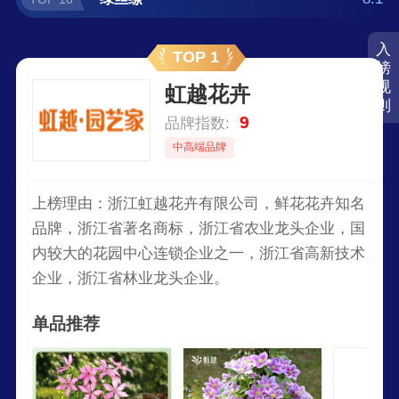
入
TOP 1
榜
规
虹越花卉
则
9
品牌指数:
中高端品牌
上榜理由：浙江虹越花卉有限公司，鲜花花卉知名
品牌，浙江省著名商标，浙江省农业龙头企业，国
内较大的花园中心连锁企业之一，浙江省高新技术
企业，浙江省林业龙头企业。
单品推荐