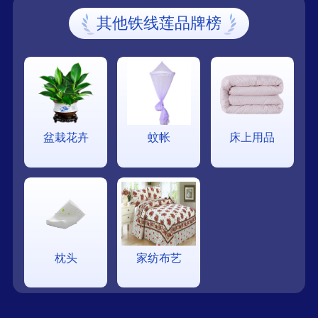
其他铁线莲品牌榜
盆栽花卉
蚊帐
床上用品
枕头
家纺布艺