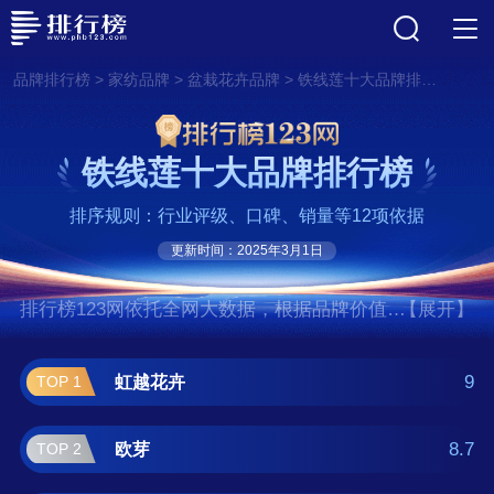
>
>
>
品牌排行榜
家纺品牌
盆栽花卉品牌
铁线莲十大品牌排行榜
铁线莲十大品牌排行榜
排序规则：行业评级、口碑、销量等12项依据
更新时间：2025年3月1日
排行榜123网依托全网大数据，根据品牌价值、
【展开】
口碑评价等多项指数评选出了铁线莲十大品牌
排行榜,前十名分别是虹越花卉、欧芽、绿族、
9
虹越花卉
TOP 1
绿韵花田、慕尔森、建陵、歆妍、凝慧、墨耘
苍、绿丝绦。如果您正在查找铁线莲什么牌子
8.7
欧芽
TOP 2
好？那么本铁线莲十大品牌榜单可供您作为选