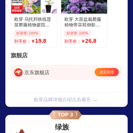
欧芽 乌托邦铁线莲
欧芽 大苗盆栽爬藤
苗爬藤植物庭院耐
植物带花苞倒影乌
寒绿植花卉盆栽银
托邦约瑟芬银币四
好评率: 100%
好评率: 100%
币阳台月季颜值 昼
季耐寒花卉 约瑟芬
19.8
26.8
到手价：
￥
到手价：
￥
天使
铁线莲小苗高1015
厘米左右
旗舰店
京东旗舰店
进店逛逛
欧芽品牌详细介绍点击展开
TOP 3
绿族