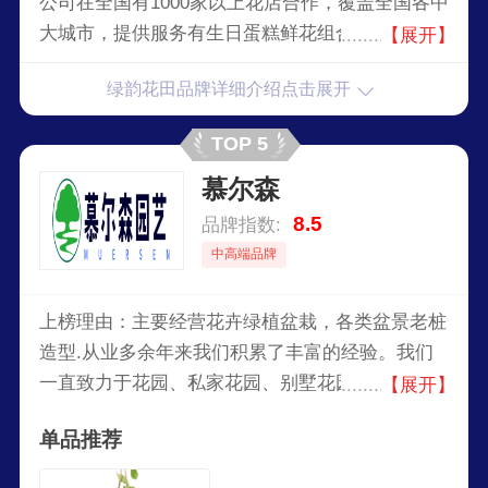
公司在全国有1000家以上花店合作，覆盖全国各中
大城市，提供服务有生日蛋糕鲜花组合、爱情/亲
【展开】
情鲜花、探望/祝福鲜花、开业/商务鲜花，婚礼婚
绿韵花田品牌详细介绍点击展开
庆鲜花，礼盒鲜花、国外进口礼盒鲜花的专业服
务，致力于为消费者提供最新鲜的花材、最独特的
TOP 5
花艺设计、最丰富的情感表达和最专业的客服及配
慕尔森
送服务。
8.5
品牌指数:
中高端品牌
上榜理由：主要经营花卉绿植盆栽，各类盆景老桩
造型.从业多余年来我们积累了丰富的经验。我们
一直致力于花园、私家花园、别墅花园的设计并与
【展开】
之全方位配套。我们以独特的艺术设计和严格的管
单品推荐
理为客户打造高品质花园景观.并且赢得了客户的
广泛认可