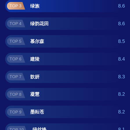
购参考，我们致力于用最真实的用户数据推荐
8.6
绿族
TOP 3
口碑最好的铁线莲品牌，让您选得放心。(榜单
每月更新一次)
8.6
绿韵花田
TOP 4
8.5
慕尔森
TOP 5
8.4
建陵
TOP 6
8.3
歆妍
TOP 7
8.2
凝慧
TOP 8
8.2
墨耘苍
TOP 9
8.1
绿丝绦
TOP 10