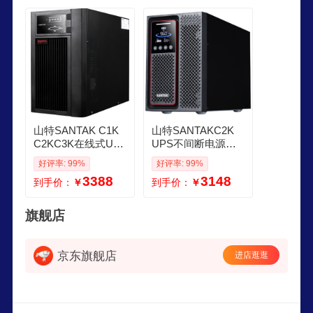
山特SANTAK C1K
山特SANTAKC2K
C2KC3K在线式UP
UPS不间断电源在
S不间断电源服务器
线式稳压 2000VA20
好评率: 99%
好评率: 99%
机房电脑稳压后备
00W服务器电脑机
3388
3148
到手价：
￥
到手价：
￥
电源 C3KG7 3000V
房内置电池一体机
A3000W
旗舰店
京东旗舰店
进店逛逛