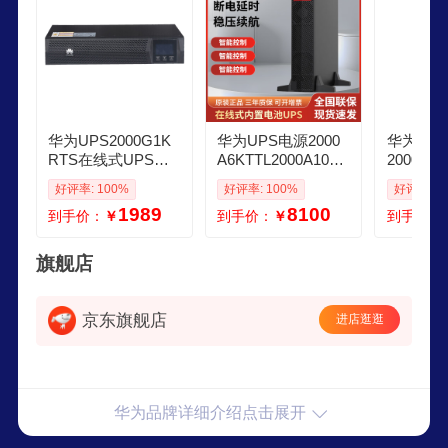
华为UPS2000G1K
华为UPS电源2000
华为up
RTS在线式UPS不
A6KTTL2000A10KT
2000A1
间断电源1000VA80
TL支持手机APP远
企业级在
好评率: 100%
好评率: 100%
好评率: 9
0W 塔式机架互换
程控制 华为UPS20
电源 机
1989
8100
到手价：
￥
到手价：
￥
到手价：
内置蓄电池 稳压续
00A6KTTL延时1小
脑智能稳压
航应急备用
时
3KVA24
旗舰店
京东旗舰店
进店逛逛
华为品牌详细介绍点击展开