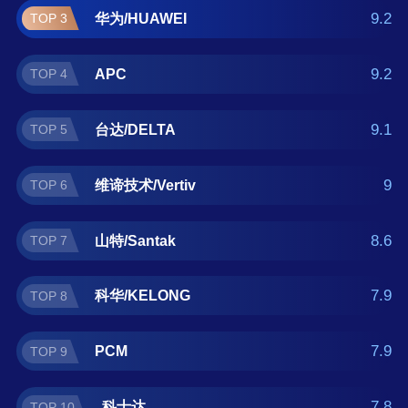
ups电源什么牌子好？那么本ups电源十大品牌
9.2
华为/HUAWEI
TOP 3
榜单可供您作为选购参考，我们致力于用最真
实的用户数据推荐口碑最好的ups电源品牌，让
9.2
APC
TOP 4
您选得放心。(榜单每月更新一次)
9.1
台达/DELTA
TOP 5
9
维谛技术/Vertiv
TOP 6
8.6
山特/Santak
TOP 7
7.9
科华/KELONG
TOP 8
7.9
PCM
TOP 9
7.8
科士达
TOP 10