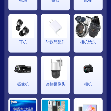
电池
键盘
鼠标
耳机
3c数码配件
相机镜头
摄像机
监控摄像头
相机