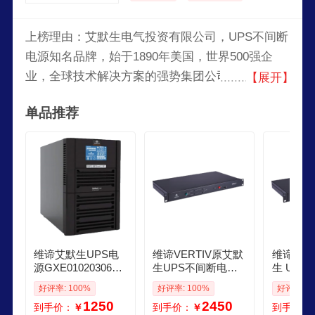
上榜理由：艾默生电气投资有限公司，UPS不间断
电源知名品牌，始于1890年美国，世界500强企
业，全球技术解决方案的强势集团公司，技术与工
【展开】
程领域的全球领袖，全美最受赞赏企业之一。
单品推荐
维谛艾默生UPS电
维谛VERTIV原艾默
维谛VER
源GXE0102030610
生UPS不间断电源
生 UP
K00TSTEA内置电
STS单相静态切换
STS单
好评率: 100%
好评率: 100%
好评率: 1
池123610KVAKW机
开关10A 单路供电
开关16A
1250
2450
到手价：
￥
到手价：
￥
到手价：
房电脑在线式稳压
设备电源冗余 UFLT
设备电源冗