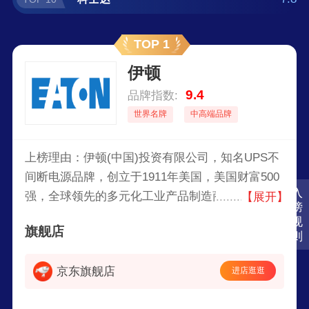
TOP 1
伊顿
9.4
品牌指数:
世界名牌
中高端品牌
上榜理由：伊顿(中国)投资有限公司，知名UPS不
间断电源品牌，创立于1911年美国，美国财富500
入
强，全球领先的多元化工业产品制造商，电气控
【展开】
榜
制、电力分配、不间断电源和工业自动化产品和服
规
旗舰店
务的全球知名企业。
则
京东旗舰店
进店逛逛