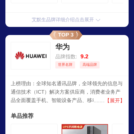
延时 GXE01K00TS
S101P10A
S161P16
1101C00800W
艾默生品牌详细介绍点击展开
TOP 3
华为
9.2
品牌指数:
世界名牌
高端品牌
上榜理由：全球知名通讯品牌，全球领先的信息与
通信技术（ICT）解决方案供应商，消费者业务产
品全面覆盖手机、智能设备产品、移动宽带终端、
【展开】
终端云等，凭借自身的全球化网络优势、全球化运
单品推荐
营能力，致力于将最新的科技带给消费者，让世界
各地享受到技术进步的喜悦，以行践言，实现梦
想。