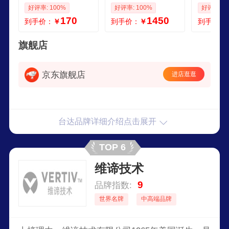
A 单冷恒温恒湿 UP
式1KVA 900W 内置
A900W
好评率: 100%
好评率: 100%
好评率: 1
S电源机房专用8KW
电池 机房服务器电
套餐 外
170
1450
到手价：
￥
到手价：
￥
到手价：
13KW 20KW 台达
脑仪器断电续航后
机在线式
精密空调铜管
备电源
后备电源
旗舰店
京东旗舰店
进店逛逛
台达品牌详细介绍点击展开
TOP 6
维谛技术
9
品牌指数:
世界名牌
中高端品牌