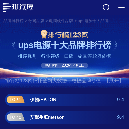
>
>
>
品牌排行榜
数码品牌
电脑硬件品牌
ups电源十大品牌排行榜
ups电源十大品牌排行榜
排序规则：行业评级、口碑、销量等12项依据
更新时间：2026年4月1日
排行榜123网依托全网大数据，根据品牌价值、
【展开】
口碑评价等多项指数评选出了ups电源十大品牌
排行榜,前十名分别是伊顿/EATON、艾默
9.4
伊顿/EATON
TOP 1
生/Emerson、华为/HUAWEI、APC、台
达/DELTA、维谛技术/Vertiv、山特/Santak、科
9.4
艾默生/Emerson
TOP 2
华/KELONG、PCM、科士达。如果您正在查找