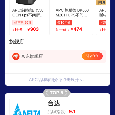
APC施耐德BR550
APC 施耐德 BK650
APC施耐
GCN ups不间断电
M2CH UPS不间断
断电源 BX
源 330W550VA nas
后备电源 群威联通
N 410W
好评率: 99%
领10元券
领50元券
电脑网络设备家用
晖极空间NAS 自动
威联通N
903
474
到手价：
￥
到手价：
￥
到手价：
商务办公应急备用
识别关机 电脑路由
机1200
电源电池
器防雷 390W
K650M2
200CIC
旗舰店
代白
京东旗舰店
进店逛逛
APC品牌详细介绍点击展开
TOP 5
台达
9.1
品牌指数: