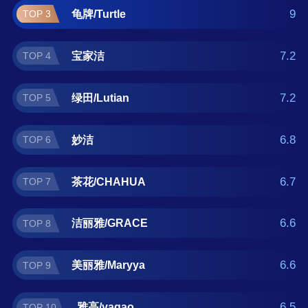
毛巾什么牌子好？那么本洗车毛巾十大品牌榜
9
龟牌/Turtle
TOP 3
单可供您作为选购参考，我们致力于用最真实
的用户数据推荐口碑最好的洗车毛巾品牌，让
7.2
宝家洁
TOP 4
您选得放心。(榜单每月更新一次)
7.2
绿田/Lutian
TOP 5
6.8
妙洁
TOP 6
6.7
茶花/CHAHUA
TOP 7
6.6
洁丽雅/GRACE
TOP 8
6.6
美丽雅/Maryya
TOP 9
6.5
雅高/yagao
TOP 10