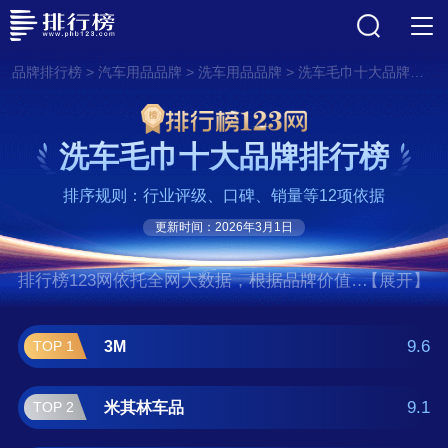
>
>
>
品牌排行榜
汽车用品品牌
洗车用品品牌
洗车毛巾十大品牌排行榜
洗车毛巾十大品牌排行榜
排序规则：行业评级、口碑、销量等12项依据
更新时间：2026年3月1日
排行榜123网依托全网大数据，根据品牌价值、
【展开】
口碑评价等多项指数评选出了洗车毛巾十大品
牌排行榜,前十名分别是3M、米其林车品、龟
9.6
3M
TOP 1
牌/Turtle、宝家洁、绿田/Lutian、妙洁、茶
花/CHAHUA、洁丽雅/GRACE、美丽
9.1
米其林车品
TOP 2
雅/Maryya、雅高/yagao。如果您正在查找洗车