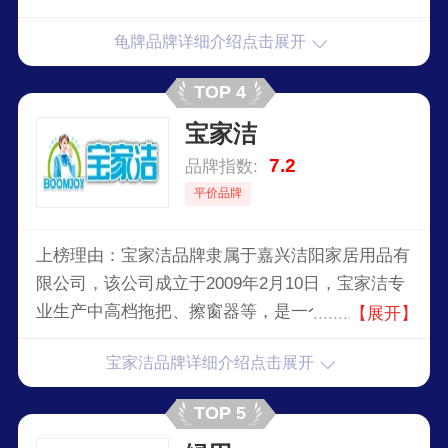
龟牌品牌详细介绍点击展开
TOP 4
宝家洁
7.2
品牌指数:
平价品牌
上榜理由：宝家洁品牌隶属于嘉兴洁阳家居用品有
限公司，该公司成立于2009年2月10日，宝家洁专
业生产中高档拖把、擦窗器等，是一个拥有24年塑
【展开】
料制品生产历史的大型企业，拥有6家塑料家居制
宝家洁品牌详细介绍点击展开
品子公司，集研发、生产、销售为一体的跨国际业
务的集团型企业，宝家洁历经着从个体到民营再到
TOP 5
集团化运作，从OEM到ODM再到OBM稳步升级的