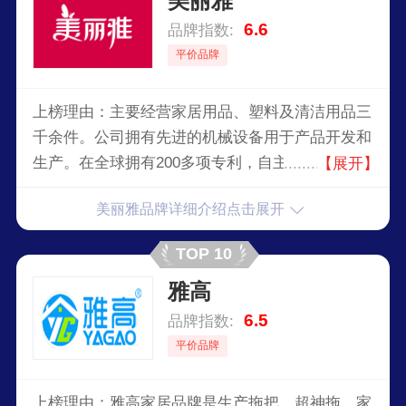
美丽雅
6.6
品牌指数:
平价品牌
上榜理由：主要经营家居用品、塑料及清洁用品三
千余件。公司拥有先进的机械设备用于产品开发和
生产。在全球拥有200多项专利，自主品牌“美丽
【展开】
雅”2009年被授予“四川省名牌产品”称号。公司系
美丽雅品牌详细介绍点击展开
列产品在国内市场占有相当大的市场份额，并远销
欧美、日本、中东和澳大利亚。
TOP 10
雅高
6.5
品牌指数:
平价品牌
上榜理由：雅高家居品牌是生产拖把、超神拖、家