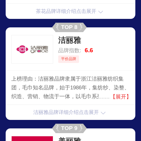
系列品项丰富著称，茶花拥有3个大型生产基地，
茶花品牌详细介绍点击展开
具有强大的产品研发能力，并不断开发出新颖、时
尚、差异化的家居用品，于2017年2月在上海证券
TOP 8
交易所主板上市交易。
洁丽雅
6.6
品牌指数:
平价品牌
上榜理由：洁丽雅品牌隶属于浙江洁丽雅纺织集
团，毛巾知名品牌，始于1986年，集纺纱、染整、
织造、营销、物流于一体，以毛巾系列产品为核心
【展开】
主业，内衣内裤、袜子、枕头家居用品多品类发展
洁丽雅品牌详细介绍点击展开
的集团公司。
TOP 9