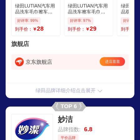
绿田LUTIAN汽车用
绿田LUTIAN汽车用
绿田LUT
品洗车毛巾擦车单
品洗车擦车毛巾玻
品双面小
层小辫子收水巾细
璃清洁吸水收水车
收水毛巾
好评率: 99%
好评率: 97%
好评率: 9
节漆面玻璃吸水车
用家用菠萝格 玻璃
车强力吸
28
29
到手价：
￥
到手价：
￥
到手价：
用家用 收水巾5060
清洁巾3条装
层玫红 
cm单人收水
060cm
旗舰店
京东旗舰店
进店逛逛
绿田品牌详细介绍点击展开
TOP 6
妙洁
6.8
品牌指数:
平价品牌