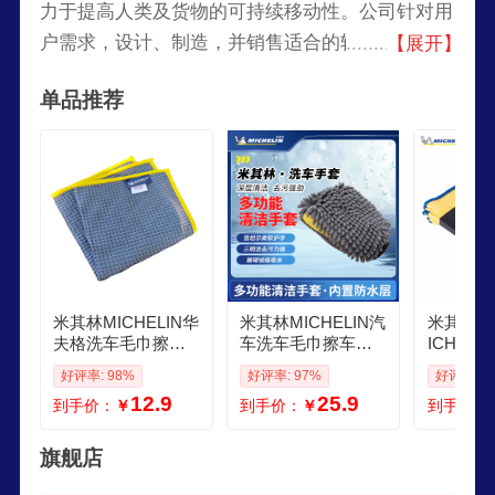
力于提高人类及货物的可持续移动性。公司针对用
户需求，设计、制造，并销售适合的轮胎产品、服
【展开】
务及解决方案；出版旅游指南、酒店和餐饮指南、
单品推荐
地图及道路地图集，并提供数字化服务，帮助旅行
者获得丰富的资讯，以及独特的出行体验；开发具
有高新技术的材料，推动交通运输行业的发展。
米其林MICHELIN华
米其林MICHELIN汽
米其林MI
夫格洗车毛巾擦车
车洗车毛巾擦车毛
ICHEL
布不掉毛汽车抹布
巾洗车布抹布吸水
毛巾车用
好评率: 98%
好评率: 97%
好评率: 9
强吸水毛巾不留痕
毛巾无痕不掉毛 雪
洗车布抹
12.9
25.9
到手价：
￥
到手价：
￥
到手价：
尼尔洗车手套 2417
巾 米其
CM
三条装
旗舰店