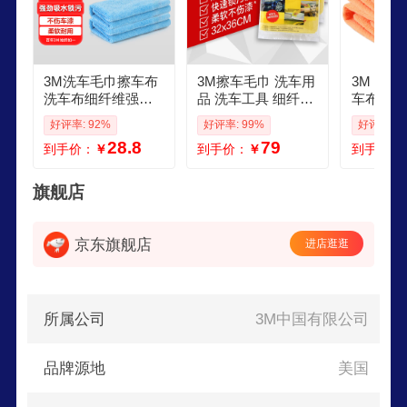
3M洗车毛巾擦车布
3M擦车毛巾 洗车用
3M 3M
洗车布细纤维强吸
品 洗车工具 细纤维
车布洗车
水不掉毛不留水痕
擦拭布39016 3条装
维强吸水4
好评率: 92%
好评率: 99%
好评率: 9
擦车工具 吸水毛巾
汽车用品XJ
m 橙色
28.8
79
到手价：
￥
到手价：
￥
到手价：
两条蓝色
旗舰店
京东旗舰店
进店逛逛
所属公司
3M中国有限公司
品牌源地
美国