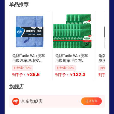
单品推荐
龟牌Turtle Wax洗车
龟牌Turtle Wax洗车
龟牌Turt
毛巾汽车玻璃擦巾
毛巾擦车毛巾布汽
灰洗车毛巾
擦车专用毛巾擦车
车加厚吸水经典抛
条 抛光擦车专用毛
好评率: 99%
好评率: 99%
好评率: 9
布2条
光擦巾下蜡抛光上
巾打蜡用
39.6
132.3
到手价：
￥
到手价：
￥
到手价：
蜡毛巾 24条洗车店
服务店抛光擦巾
旗舰店
京东旗舰店
进店逛逛