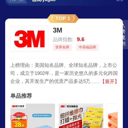
TOP 1
入
3M
榜
规
9.6
品牌指数:
则
世界名牌
中高端品牌
上榜理由：美国知名品牌、全球知名品牌，上市公
司，成立于1902年，是一家历史悠久的多元化跨国
企业，其开发生产的优质产品多达5万种，公司业
【展开】
务方向包括通信、交通、工业、汽车、航天、航
单品推荐
空、电子、电气、医疗、建筑、文教办公及日用消
费等诸多领域。