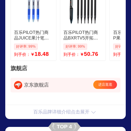
百乐PILOT热门商
百乐PILOT热门商
百乐PILO
品JUICE果汁笔按
品BXRTV5开拓王
P果汁笔
动蓝色中性笔高颜
按动黑色中性笔05
性笔04
好评率: 99%
好评率: 99%
好评率: 9
值05签字笔蓝水笔
签字笔商务水笔学
笔学生考
18.48
50.76
到手价：
￥
到手价：
￥
到手价：
学生考试刷题办公
生考试刷题笔文具
高颜值办
用品文具套装 3支
套装 1笔6替芯
装 3支
旗舰店
京东旗舰店
进店逛逛
百乐品牌详细介绍点击展开
TOP 4