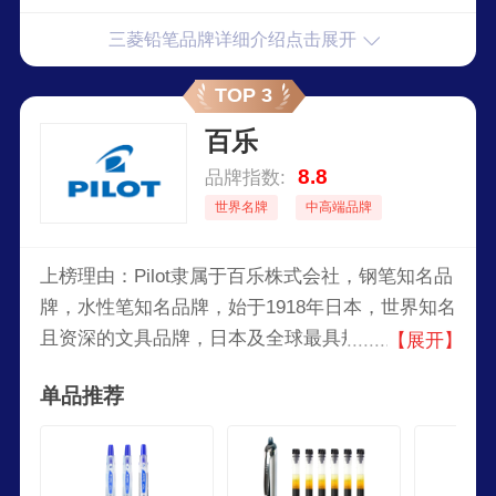
高端艺术用具，满足了不同年龄段和需求的学生群
三菱铅笔品牌详细介绍点击展开
体，以其流畅的书写体验、持久的耐用性和时尚的
外观著称，特别适合追求高品质学习体验的学生。
TOP 3
百乐
8.8
品牌指数:
世界名牌
中高端品牌
上榜理由：Pilot隶属于百乐株式会社，钢笔知名品
牌，水性笔知名品牌，始于1918年日本，世界知名
且资深的文具品牌，日本及全球最具规模之书写工
【展开】
具製造商之一，传承日本先进的工艺技术和精致工
单品推荐
艺，具备强大的营销网络。