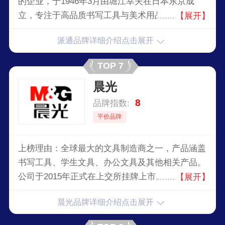
的企业，于1946年3月由堀江幸夫在日本东京成
立，专注于高品质书写工具与美术用品，以自动铅
【展开】
笔、马克笔著称，创新设计与环保材料，引领书写
派通品牌详细介绍点击展开
新风尚。
TOP 7
晨光
8
品牌指数:
平价品牌
上榜理由：全球最大的文具制造商之一，产品涵盖
书写工具、学生文具、办公文具及其他相关产品。
公司于2015年正式在上交所挂牌上市。作为深受中
【展开】
国消费者喜爱的民族品牌，晨光正在开创一条中国
晨光品牌详细介绍点击展开
文具的创新之路，完成从中国制造向中国创造的华
丽蜕变。