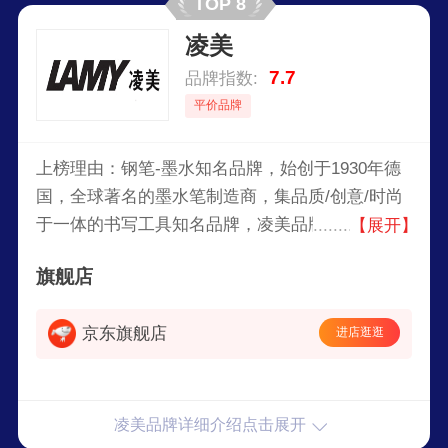
TOP 8
凌美
7.7
品牌指数:
平价品牌
上榜理由：钢笔-墨水知名品牌，始创于1930年德
国，全球著名的墨水笔制造商，集品质/创意/时尚
于一体的书写工具知名品牌，凌美品牌以生产高品
【展开】
质的书写工具而闻名，产品包括钢笔、圆珠笔、签
旗舰店
字笔以及墨水等相关配件，凌美钢笔在全球市场上
享有很高的声誉，不仅受到普通消费者的青睐，也
京东旗舰店
进店逛逛
是很多收藏家和专业书法家的选择。
凌美品牌详细介绍点击展开