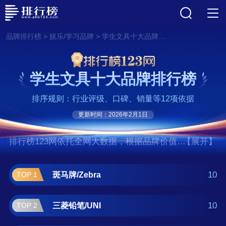
>
>
品牌排行榜
娱乐/学习品牌
学生文具十大品牌排行榜
学生文具十大品牌排行榜
排序规则：行业评级、口碑、销量等12项依据
更新时间：2026年2月1日
排行榜123网依托全网大数据，根据品牌价值、
【展开】
口碑评价等多项指数评选出了学生文具十大品
牌排行榜,前十名分别是斑马牌/Zebra、三菱铅
10
斑马牌/Zebra
TOP 1
笔/UNI、百乐/Pilot、辉柏嘉/Faber-Castell、施
德楼/STAEDTLER、派通/Pentel、晨光/M&G、
10
三菱铅笔/UNI
TOP 2
凌美/LAMY、马培德/Maped、得力/DELI。如果