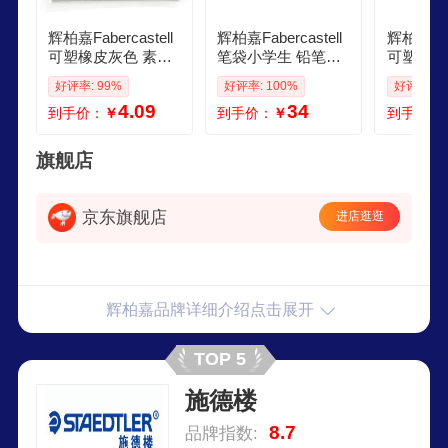
辉柏嘉Fabercastell
辉柏嘉Fabercastell
辉柏嘉Fabe
可塑橡皮灰色 素描
笔袋小学生 铅笔盒
可塑橡皮
绘画 美术专用 可塑
多功能文具盒大容
美术专用
好评率: 99%
好评率: 100%
好评率: 1
性软橡皮擦 学生文
量 笔袋初中生小学
橡皮擦 
4.09
34
到手价：
￥
到手价：
￥
到手价：
具小学文具开学
生文具 笔袋高颜值
块装 颜
玫瑰影
旗舰店
京东旗舰店
进店逛逛
辉柏嘉品牌详细介绍点击展开
TOP 5
施德楼
8.7
品牌指数: