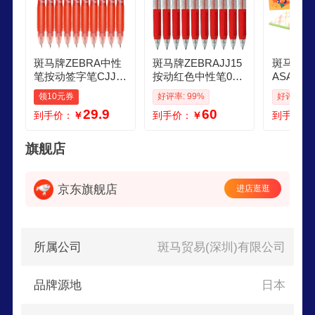
斑马牌ZEBRA中性
斑马牌ZEBRAJJ15
斑马牌ZE
笔按动签字笔CJJ3
按动红色中性笔05
ASA营
CN水笔学生考试笔
mm签字笔商务水笔
生签字刷
领10元券
好评率: 99%
好评率: 9
文具笔办公顺滑按
学生练字考试刷题
记笔学生
29.9
60
到手价：
￥
到手价：
￥
到手价：
动速干笔 蓝绿杆 10
笔学习办公文具套
包春节生
支装
装10支
具礼盒 
旗舰店
京东旗舰店
进店逛逛
所属公司
斑马贸易(深圳)有限公司
品牌源地
日本