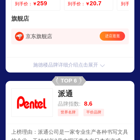
259
20.7
到手价：
￥
到手价：
￥
到手价：
生日礼物 施德楼学
用品 玫红桔2块装5
M 橙色
习套装 伴手礼 甄选
26B2BK2HA
绘画礼盒
旗舰店
京东旗舰店
进店逛逛
施德楼品牌详细介绍点击展开
TOP 6
派通
8.6
品牌指数:
世界名牌
平价品牌
上榜理由：派通公司是一家专业生产各种书写文具