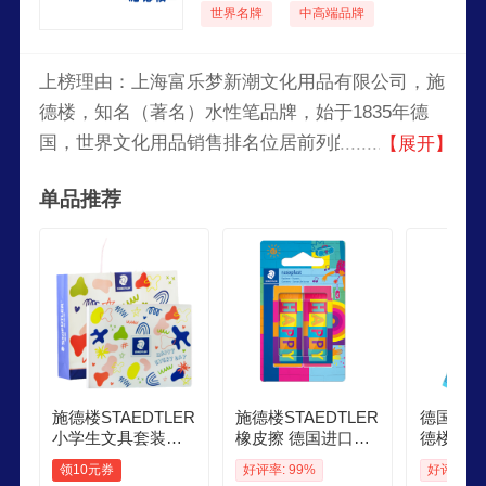
世界名牌
中高端品牌
上榜理由：上海富乐梦新潮文化用品有限公司，施
德楼，知名（著名）水性笔品牌，始于1835年德
国，世界文化用品销售排名位居前列的国际著名品
【展开】
牌，全球首屈一指的书写制图工具制造商供应商，
单品推荐
欧洲较大的铅笔、色铅笔及橡皮擦制造商。
施德楼STAEDTLER
施德楼STAEDTLER
德国STA
小学生文具套装礼
橡皮擦 德国进口学
德楼56
盒 新年礼物 开学大
生用橡皮少屑干净
文具直尺
领10元券
好评率: 99%
好评率: 1
礼包 儿童升学礼物
素描绘画办公文具
绘图测量尺