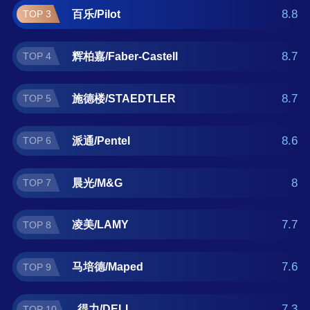
您正在查找学生文具什么牌子好？那么本学生
8.8
百乐/Pilot
TOP 3
文具十大品牌榜单可供您作为选购参考，我们
致力于用最真实的用户数据推荐口碑最好的学
8.7
辉柏嘉/Faber-Castell
TOP 4
生文具品牌，让您选得放心。(榜单每月更新一
次)
8.7
施德楼/STAEDTLER
TOP 5
8.6
派通/Pentel
TOP 6
8
晨光/M&G
TOP 7
7.7
凌美/LAMY
TOP 8
7.6
马培德/Maped
TOP 9
7.3
得力/DELI
TOP 10