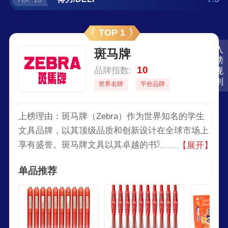
TOP 1
入
斑马牌
榜
10
品牌指数:
规
则
世界名牌
平价品牌
上榜理由：斑马牌（Zebra）作为世界知名的学生
文具品牌，以其顶级品质和创新设计在全球市场上
享有盛誉。斑马牌文具以其卓越的书写体验和耐用
【展开】
性著称，采用先进的技术和优质材料，确保每一支
单品推荐
笔都能带来流畅、舒适的书写感受。