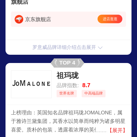
旗舰店
人陶醉的香气，营造出奢华而舒适的居家氛围。
京东旗舰店
进店逛逛
罗意威品牌详细介绍点击展开
TOP 4
祖玛珑
8.7
品牌指数:
世界名牌
中高端品牌
上榜理由：英国知名品牌祖玛珑JOMALONE，属
于雅诗兰黛集团，其香水以简单而纯粹为诸多明星
喜爱。质朴的包装，透露着浓厚的英伦风情。它的
【展开】