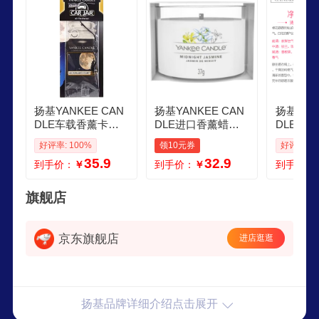
yankeecandle还提供一系列的季节性香氛蜡烛，专
业香氛蜡烛，家用香氛产品，汽车香氛以及蜡烛容
器及工艺品。
扬基YANKEE CAN
扬基YANKEE CAN
扬基YAN
DLE车载香薰卡片
DLE进口香薰蜡烛
DLE车
香水固体挂饰持久
浮光烛试香家居安
进口多香
好评率: 100%
领10元券
好评率: 1
留香旅行香氛 盛夏
神助眠香氛伴手礼
车出风口
35.9
32.9
到手价：
￥
到手价：
￥
到手价：
之夜 留香30天
午夜茉莉36g
夹持久留
丹尼尔同
香 1ml 1
旗舰店
京东旗舰店
进店逛逛
扬基品牌详细介绍点击展开