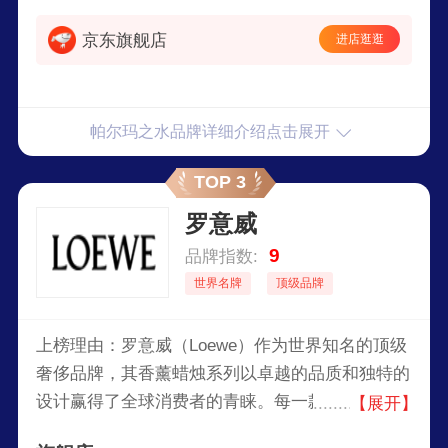
意式优雅的重要标志。
京东旗舰店
进店逛逛
帕尔玛之水品牌详细介绍点击展开
TOP 3
罗意威
9
品牌指数:
世界名牌
顶级品牌
上榜理由：罗意威（Loewe）作为世界知名的顶级
奢侈品牌，其香薰蜡烛系列以卓越的品质和独特的
设计赢得了全球消费者的青睐。每一款香薰蜡烛都
【展开】
由品牌精心调配，融合了天然植物精华，散发出令