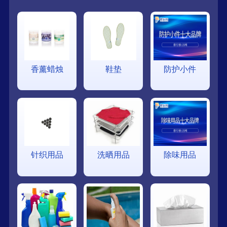
香薰蜡烛
鞋垫
防护小件
针织用品
洗晒用品
除味用品