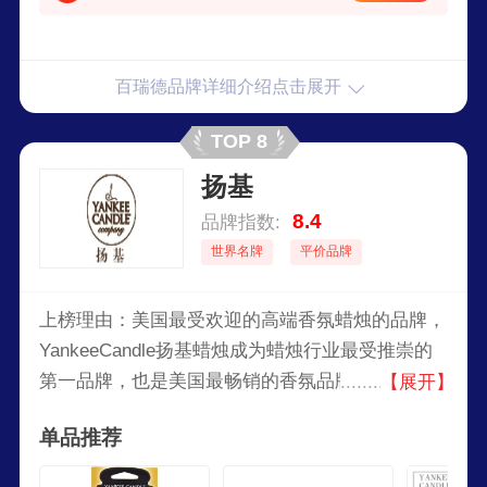
百瑞德品牌详细介绍点击展开
TOP 8
扬基
8.4
品牌指数:
世界名牌
平价品牌
上榜理由：美国最受欢迎的高端香氛蜡烛的品牌，
YankeeCandle扬基蜡烛成为蜡烛行业最受推崇的
第一品牌，也是美国最畅销的香氛品牌。今天，
【展开】
yankeecandle有于近千种香氛，生产和提供世界上
单品推荐
最多又最引人注目的蜡烛和家用香氛产品。除了
yannkeecanlde著名的暖屋香氛蜡烛系列外，