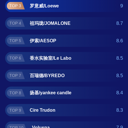
candle、Cire Trudon、Voluspa。如果您正在查
9
罗意威/Loewe
TOP 3
找香薰蜡烛什么牌子好？那么本香薰蜡烛十大
品牌榜单可供您作为选购参考，我们致力于用
8.7
祖玛珑/JOMALONE
TOP 4
最真实的用户数据推荐口碑最好的香薰蜡烛品
牌，让您选得放心。(榜单每月更新一次)
8.6
伊索/AESOP
TOP 5
8.5
香水实验室/Le Labo
TOP 6
8.5
百瑞德/BYREDO
TOP 7
8.4
扬基/yankee candle
TOP 8
8.3
Cire Trudon
TOP 9
7.9
Voluspa
TOP 10