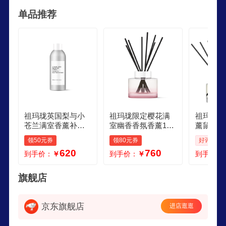
特色是个性化、高品质和与众不同的香水。约有
单品推荐
200种护肤产品。其香水以简单而纯粹为诸多明星
喜爱。
祖玛珑英国梨与小
祖玛珑限定樱花满
祖玛珑jom
苍兰满室香薰补充
室幽香香氛香薰165
薰鼠尾草
装165ml 生日礼物
ml 生日礼物送女生
室幽香香薰
领50元券
领80元券
好评率: 5
送女生 女神节礼物
女神节礼物礼盒
日礼物 
620
760
到手价：
￥
到手价：
￥
到手价：
27年4月
旗舰店
京东旗舰店
进店逛逛