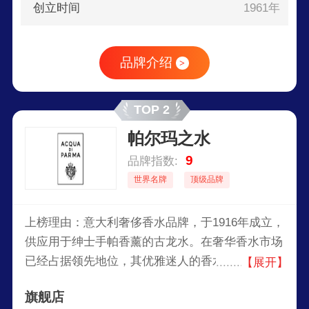
创立时间
1961年
品牌介绍
>
TOP 2
帕尔玛之水
9
品牌指数:
世界名牌
顶级品牌
上榜理由：意大利奢侈香水品牌，于1916年成立，
供应用于绅士手帕香薰的古龙水。在奢华香水市场
已经占据领先地位，其优雅迷人的香水和打造高品
【展开】
位生活的产品无不透出内敛含蓄的奢华。二十世纪
旗舰店
三十年代以后，这种被称为“Colonia”的古龙水成为