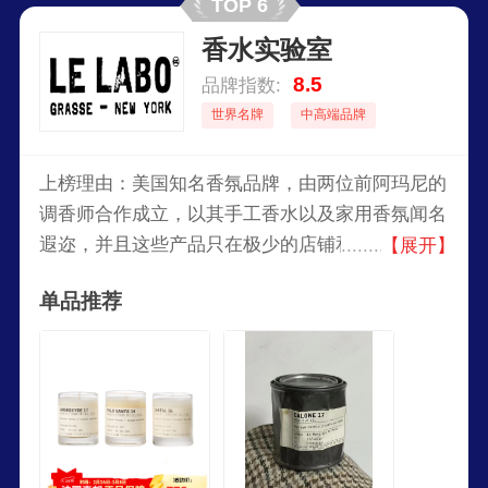
TOP 6
香水实验室
8.5
品牌指数:
世界名牌
中高端品牌
上榜理由：美国知名香氛品牌，由两位前阿玛尼的
调香师合作成立，以其手工香水以及家用香氛闻名
遐迩，并且这些产品只在极少的店铺和实验室出
【展开】
售，该品牌在世界上每一个分店都有一个独立的产
单品推荐
品。