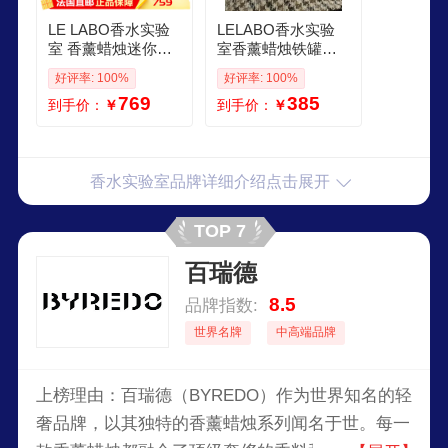
LE LABO香水实验
LELABO香水实验
室 香薰蜡烛迷你套
室香薰蜡烛铁罐檀
装3x566g 3x 566g
香玻璃瓶节日礼物
好评率: 100%
好评率: 100%
男士女士款 铁罐17
769
385
到手价：
￥
到手价：
￥
海洋195g
香水实验室品牌详细介绍点击展开
TOP 7
百瑞德
8.5
品牌指数:
世界名牌
中高端品牌
上榜理由：百瑞德（BYREDO）作为世界知名的轻
奢品牌，以其独特的香薰蜡烛系列闻名于世。每一