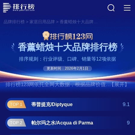
>
>
品牌排行榜
家居日用品牌
香薰蜡烛十大品牌排行榜
香薰蜡烛十大品牌排行榜
排序规则：行业评级、口碑、销量等12项依据
更新时间：2026年2月1日
排行榜123网依托全网大数据，根据品牌价值、
【展开】
口碑评价等多项指数评选出了香薰蜡烛十大品
牌排行榜,前十名分别是蒂普提克/Diptyque、帕
9.1
蒂普提克/Diptyque
TOP 1
尔玛之水/Acqua di Parma、罗意威/Loewe、祖
玛珑/JOMALONE、伊索/AESOP、香水实验
9
帕尔玛之水/Acqua di Parma
TOP 2
室/Le Labo、百瑞德/BYREDO、扬基/yankee