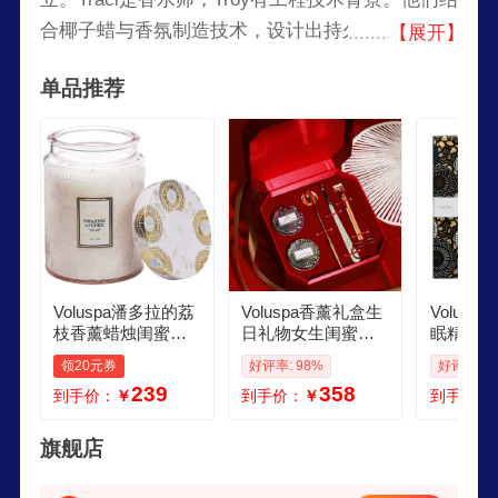
合椰子蜡与香氛制造技术，设计出持久芳香的香氛
【展开】
系列。Voluspa如今在全球商场和买手店中广受欢
单品推荐
迎，成为明星家中必备的家居香氛品牌，也是好莱
坞颁奖典礼的御用香氛。
Voluspa潘多拉的荔
Voluspa香薰礼盒生
Volus
枝香薰蜡烛闺蜜生
日礼物女生闺蜜高
眠精油香
日情人节礼物510g
级小众眠助蜡烛实
用卧室生
领20元券
好评率: 98%
好评率: 9
情人节送礼礼物
用新婚结婚新人新
薰衣草结
239
358
到手价：
￥
到手价：
￥
到手价：
年 荔枝琥珀礼盒礼
婚 枸杞
袋套装
橙
旗舰店