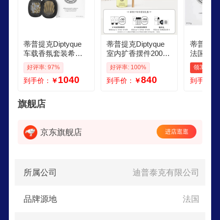
蒂普提克Diptyque
蒂普提克Diptyque
蒂普提克Di
车载香氛套装希腊
室内扩香摆件200ml
法国车载
无花果车载香水扩
补充瓶香薰摆件 情
车载扩香
好评率: 97%
好评率: 100%
领30元券
香器汽车香水女神
人节礼物 生日礼物
曼大道3
1040
840
到手价：
￥
到手价：
￥
到手价：
节礼物
送女友 室内扩香摆
物送爱人
件补充瓶34号200ml
载香薰奶
旗舰店
京东旗舰店
进店逛逛
所属公司
迪普泰克有限公司
品牌源地
法国