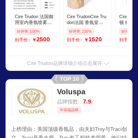
Cire Trudon 法国御
Cire TrudonCire Tru
Cire Tr
用室内香氛喷雾香
don法国 香氛室内
顿 临水
薰蜡烛精油生日乔
香薰蜡烛 2023新限
薰蜡烛270
好评率: 100%
好评率: 100%
好评率: 1
迁礼物 柑橘 REGGI
定限量款 2023限量
品 水石
2500
1520
到手价：
￥
到手价：
￥
到手价：
O 375ml
落英缤纷 PETALE 2
70g
Cire Trudon品牌详细介绍点击展开
TOP 10
Voluspa
7.9
品牌指数:
中高端品牌
上榜理由：美国顶级香氛品，由夫妇Troy与Traci创
立。Traci是香水师，Troy有工程技术背景。他们结