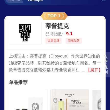
TOP 1
蒂普提克
9.1
品牌指数:
世界名牌
高端品牌
上榜理由：蒂普提克（Diptyque）作为世界知名的
入
榜
顶级奢侈品牌，以其独特的香薰蜡烛而闻名。每一
规
款蒂普提克香薰蜡烛都由专业调香师精心调制，选
【展开】
则
用最优质的天然原料，确保每一缕香气都纯净而持
单品推荐
久。其经典的设计和高雅的包装，不仅是家居装饰
的点睛之笔，更是品味与格调的象征。