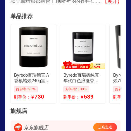
款香薰蜡烛都融合了顶级奢侈的香料和精湛的工
【展开】
艺，带来无与伦比的嗅觉享受。百瑞德的香薰蜡烛
单品推荐
不仅仅是香氛产品，更是艺术品，能够提升家居环
境的品味和格调。
Byredo百瑞德官方
Byredo百瑞德纯真
Byred
香氛蜡烛240g室内
年代白色浪漫香薰
烛70g 全系列 
香薰家居乔迁礼物
蜡烛 240g 满室幽香
OTHEQ
好评率: 93%
好评率: 100%
好评率: 1
生日女神节礼物 图
240g
0g
730
539
到手价：
￥
到手价：
￥
到手价：
书馆香氛蜡烛 240g
旗舰店
京东旗舰店
进店逛逛