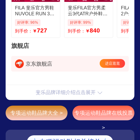
表，奢华的典范。
FILA 斐乐官方男鞋
斐乐FILA官方男柔
FILA 
NUVOLE RUN 3跑
云3代ATR户外鞋跑
2户外跑鞋
步鞋2026春季新款
步运动鞋健身徒步
冬季越野
好评率: 96%
好评率: 99%
好评率: 9
柔云3运动鞋 黑BK
鞋 沥青灰AP 45
运动鞋
727
840
到手价：
￥
到手价：
￥
到手价：
41
旗舰店
京东旗舰店
进店逛逛
斐乐品牌详细介绍点击展开
专项运动鞋品牌大全 >
专项运动鞋品牌在线投票
>