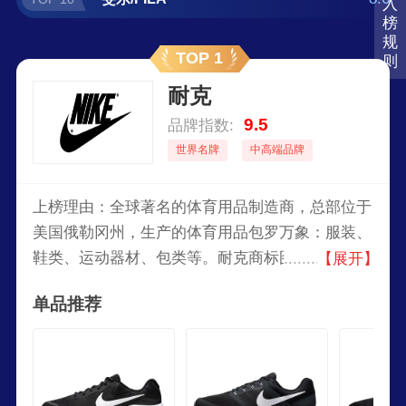
入
榜
规
TOP 1
则
耐克
9.5
品牌指数:
世界名牌
中高端品牌
上榜理由：全球著名的体育用品制造商，总部位于
美国俄勒冈州，生产的体育用品包罗万象：服装、
鞋类、运动器材、包类等。耐克商标图案是个小钩
【展开】
子。耐克一直将激励全世界的每一位运动员并为其
单品推荐
献上最好的产品视为光荣的任务。耐克的语言就是
运动的语言。