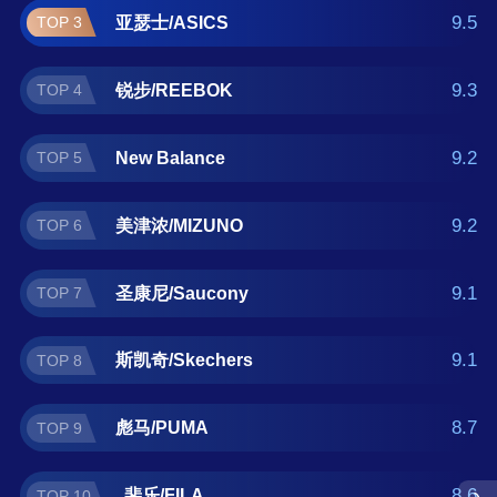
斐乐/FILA。如果您正在查找专项运动鞋什么牌
9.5
亚瑟士/ASICS
TOP 3
子好？那么本专项运动鞋十大品牌榜单可供您
作为选购参考，我们致力于用最真实的用户数
9.3
锐步/REEBOK
TOP 4
据推荐口碑最好的专项运动鞋品牌，让您选得
放心。(榜单每月更新一次)
9.2
New Balance
TOP 5
9.2
美津浓/MIZUNO
TOP 6
9.1
圣康尼/Saucony
TOP 7
9.1
斯凯奇/Skechers
TOP 8
8.7
彪马/PUMA
TOP 9
8.6
斐乐/FILA
TOP 10