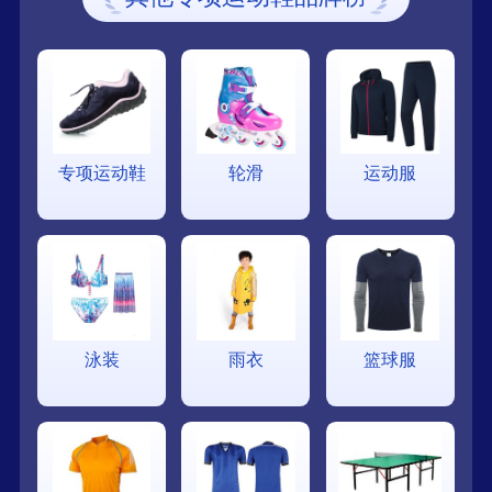
专项运动鞋
轮滑
运动服
泳装
雨衣
篮球服