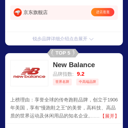
分销运动鞋、健身鞋、休闲鞋、运动服装和设备，
京东旗舰店
进店逛逛
并以PoloRalphLauren品牌设计、销售和分销鞋类
产品。
锐步品牌详细介绍点击展开
TOP 5
New Balance
9.2
品牌指数:
世界名牌
中高端品牌
上榜理由：享誉全球的传奇跑鞋品牌，创立于1906
年美国，享有“慢跑鞋之王”的美誉，高科技、高品
质的世界运动及休闲用品的知名企业。经历了110
【展开】
年风雨的品牌，仍然不断以新兴的科技，孜孜不倦