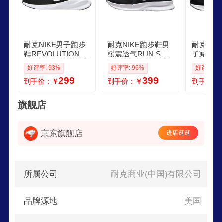
耐克NIKE男子跑步
耐克NIKE跑步鞋男
耐克NI
鞋REVOLUTION 7
缓震透气RUN SWI
子减震QU
运动鞋FB2207001
FT 3运动鞋DR2695
动鞋FD60
好评率: 93%
好评率: 96%
好评率: 9
黑白44
002黑白425
2
299
399
到手价：
￥
到手价：
￥
到手价：
旗舰店
京东旗舰店
进店逛逛
所属公司
耐克商业(中国)有限公司
品牌源地
美国