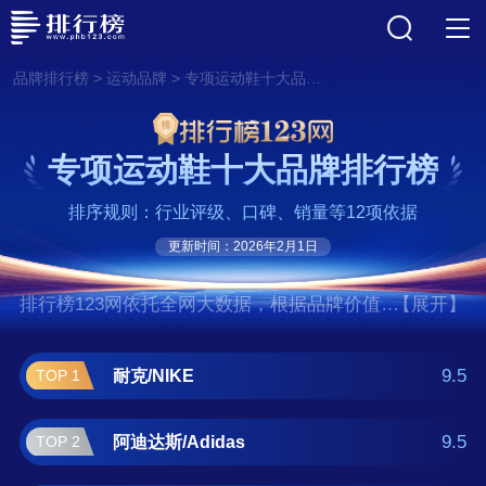
>
>
品牌排行榜
运动品牌
专项运动鞋十大品牌排行榜
专项运动鞋十大品牌排行榜
排序规则：行业评级、口碑、销量等12项依据
更新时间：2026年2月1日
排行榜123网依托全网大数据，根据品牌价值、
【展开】
口碑评价等多项指数评选出了专项运动鞋十大
品牌排行榜,前十名分别是耐克/NIKE、阿迪达
9.5
耐克/NIKE
TOP 1
斯/Adidas、亚瑟士/ASICS、锐步/REEBOK、
New Balance、美津浓/MIZUNO、圣康
9.5
阿迪达斯/Adidas
TOP 2
尼/Saucony、斯凯奇/Skechers、彪马/PUMA、