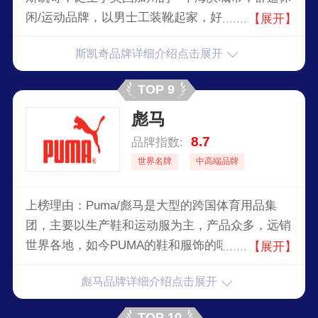
闲/运动品牌，以男士工装靴起家，好孩子集团独
【展开】
家代理其在中国大陆的儿童系列产品。目前在美国
斯凯奇品牌详细介绍点击展开
市场仅位于耐克的第二鞋类品牌，在2009年被
《FootwearPlus》杂志评为“2009鞋类产品年度最
TOP 9
佳公司”。其品牌产品采用的意大利手工技艺和上
彪马
乘皮革，致力打造出时尚优雅、品质优良的鞋类。
8.7
品牌指数:
世界名牌
中高端品牌
上榜理由：Puma/彪马是大型的跨国体育用品集
团，主要以生产鞋和运动服为主，产品众多，远销
世界各地，如今PUMA的鞋和服饰的嘻哈文化涂鸦
【展开】
在各国都很受欢迎，是年轻人最爱的品牌之一，
彪马品牌详细介绍点击展开
Puma还采用了“明星效应”的有力宣传，为许多知
名运动员和明星量身定做了秋衣和球鞋，就连麦当
TOP 10