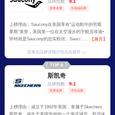
9.1
品牌指数:
世界名牌
中高端品牌
上榜理由：Saucony在美国享有“运动鞋中的劳斯
莱斯”美誉，美国第一位在太空漫步的宇航员埃迪•
怀特就是Saucony的忠实粉丝。Saucony运动鞋的
【展开】
另一个核心技术GRID系统，被公认为是全球唯一
圣康尼品牌详细介绍点击展开
能够同时提供缓震和稳定功能的中底技术系统，可
极大地帮助跑步者获得最佳的保护和运动效果。
TOP 8
Saucony的最大特点在于能够适应每一个人不同的
斯凯奇
脚型和步态，近几年均有在美国Runner’sWorld杂
志上获奖。
9.1
品牌指数:
世界名牌
平价品牌
上榜理由：成立于1992年美国，隶属于Skechers
斯凯奇，诞生于美国加州的一个海滨城市，舒适休