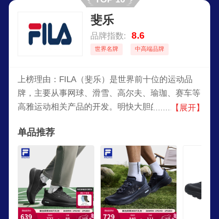
娜的世界巡回演唱会中，也是穿着PUMA的鞋。
斐乐
8.6
品牌指数:
世界名牌
中高端品牌
上榜理由：FILA（斐乐）是世界前十位的运动品
牌，主要从事网球、滑雪、高尔夫、瑜珈、赛车等
高雅运动相关产品的开发。明快大胆的设计风格、
【展开】
卓尔不群的高雅气质和独特的产品功效，使
单品推荐
FILA（斐乐）在国际顶尖运动品牌中风韵独具，誉
满全球。品牌于1911年由FILA兄弟在意大利
BIELLA创立，至今已经有一百多年历史。上个世
纪七十年代，FILA配合多元化策略，拓展运动服装
业务。并在之后的岁月里先后开发了高尔夫、网
球、健身，瑜伽、跑步及滑雪系列，最终奠定了世
界著名运动品牌的中坚地位，被认为是艺术的代