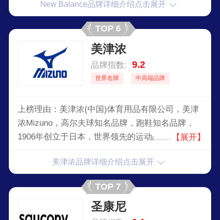
New Balance品牌详细介绍点击展开
地开发更符合人体工学的鞋款。以追求极度舒适的
穿鞋感受为目标，结合流行设计感觉，
TOP 6
NewBalance已成为复古与创新的完美代表。
美津浓
9.2
品牌指数:
世界名牌
中高端品牌
上榜理由：美津浓(中国)体育用品有限公司，美津
浓Mizuno，高尔夫球知名品牌，跑鞋知名品牌，
1906年创立于日本，世界领先的运动品牌之一，日
【展开】
本最著名的体育运动用品生产企业之一，世界领先
美津浓品牌详细介绍点击展开
的运动器具、服装和鞋类生产商。
TOP 7
圣康尼