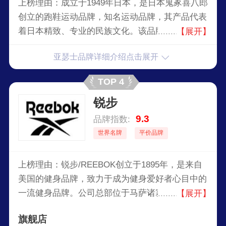
上榜理由：成立于1949年日本，是日本鬼冢喜八郎
创立的跑鞋运动品牌，知名运动品牌，其产品代表
着日本精致、专业的民族文化。该品牌坚持高科
【展开】
技、高品质的标准，研发了多项专利，将防止穿着
亚瑟士品牌详细介绍点击展开
者受伤与运动乐趣相结合，奠定了全球运动品牌的
地位。
TOP 4
锐步
9.3
品牌指数:
世界名牌
平价品牌
上榜理由：锐步/REEBOK创立于1895年，是来自
美国的健身品牌，致力于成为健身爱好者心目中的
一流健身品牌。公司总部位于马萨诸塞州坎顿市，
【展开】
在全球范围内以Reebok、Rockport、CCM、
旗舰店
JOFA、KOHO和GregNorman等品牌设计、销售和