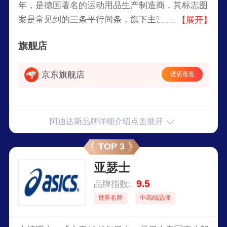
年，是德国著名的运动用品生产制造商，其标志图
案是常见到的三条平行间条，旗下主营球类和田径
【展开】
运动服饰、运动鞋、瑜伽服饰、运动配饰、休闲鞋
旗舰店
类、包类、男士香水和护肤品等。
京东旗舰店
进店逛逛
阿迪达斯品牌详细介绍点击展开
TOP 3
亚瑟士
9.5
品牌指数:
世界名牌
中高端品牌