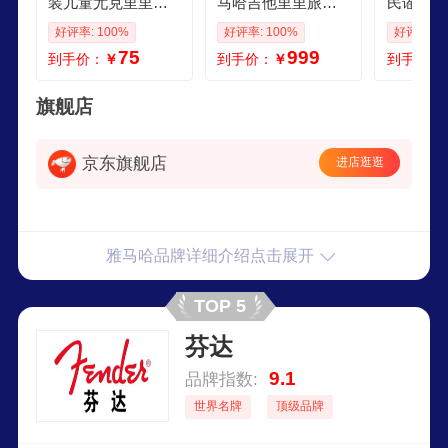
装儿童尤克里里小
马哈吉他里里旅行
民谣吉他
吉他玩具孩子启蒙
吉它尤克里里考级
专用校音
好评率: 100%
好评率: 100%
好评率: 1
初学可弹奏动手学
练习入门初学儿童 2
里电吉他
75
999
到手价：
￥
到手价：
￥
到手价：
习乐器早教 儿童尤
8英寸雅马哈GL1 原
克里里玩具发掘天
色
赋培养
旗舰店
京东旗舰店
进店逛逛
雅马哈品牌详细介绍点击展开
TOP 5
芬达
9.1
品牌指数:
世界名牌
顶级品牌