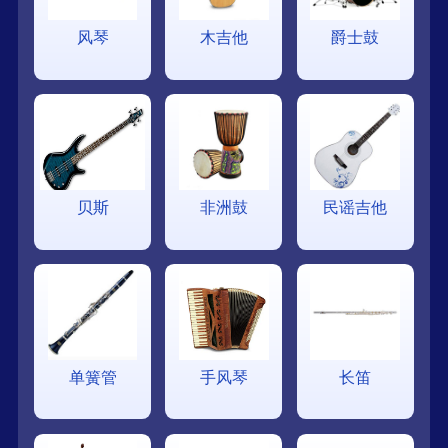
风琴
木吉他
爵士鼓
贝斯
非洲鼓
民谣吉他
单簧管
手风琴
长笛