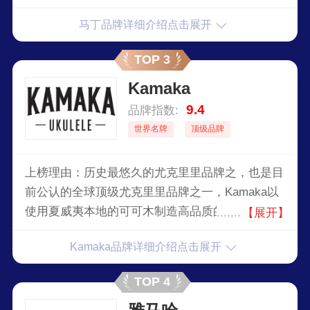
马丁品牌详细介绍点击展开
TOP 3
Kamaka
9.4
品牌指数:
世界名牌
顶级品牌
上榜理由：历史最悠久的尤克里里品牌之，也是目
前公认的全球顶级尤克里里品牌之一，Kamaka以
使用夏威夷本地的可可木制造高品质的手工乐器而
【展开】
闻名，该木材以其美丽的纹理和出色的音质著称。
Kamaka品牌详细介绍点击展开
该品牌由家族传承式经营，确保了传统工艺与现代
工艺的结合。
TOP 4