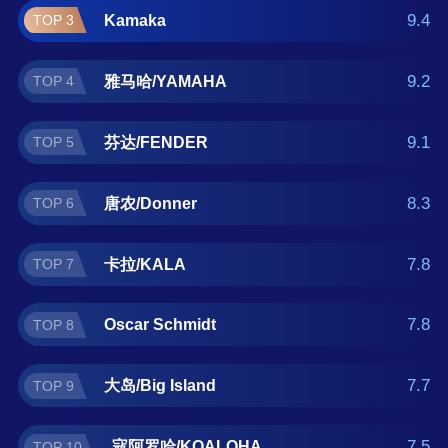
Island、寇阿罗哈/KOALOHA。如果您正在查找
9.4
Kamaka
TOP 3
尤克里里什么牌子好？那么本尤克里里十大品
牌榜单可供您作为选购参考，我们致力于用最
9.2
雅马哈/YAMAHA
TOP 4
真实的用户数据推荐口碑最好的尤克里里品
牌，让您选得放心。(榜单每月更新一次)
9.1
芬达/FENDER
TOP 5
8.3
唐农/Donner
TOP 6
7.8
卡拉/KALA
TOP 7
7.8
Oscar Schmidt
TOP 8
7.7
大岛/Big Island
TOP 9
7.5
寇阿罗哈/KOALOHA
TOP 10