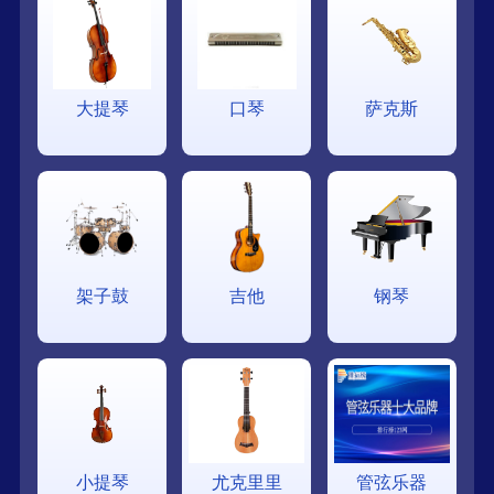
大提琴
口琴
萨克斯
架子鼓
吉他
钢琴
小提琴
尤克里里
管弦乐器