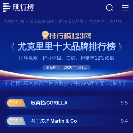
>
>
>
品牌排行榜
乐器音像品牌
西洋乐器品牌
尤克里里十大品牌排行榜
尤克里里十大品牌排行榜
排序规则：行业评级、口碑、销量等12项依据
更新时间：2026年4月1日
排行榜123网依托全网大数据，根据品牌价值、
【展开】
口碑评价等多项指数评选出了尤克里里十大品
牌排行榜,前十名分别是歌芮拉/GORILLA、马
9.5
歌芮拉/GORILLA
TOP 1
丁/C.F Martin & Co、Kamaka、雅马
哈/YAMAHA、芬达/FENDER、唐农/Donner、
9.4
马丁/C.F Martin & Co
TOP 2
卡拉/KALA、Oscar Schmidt、大岛/Big