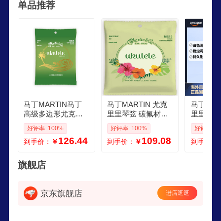
单品推荐
马丁MARTIN马丁
马丁MARTIN 尤克
马丁MAR
高级多边形尤克里
里里琴弦 碳氟材质
里里琴弦
里琴弦 M625
贝尔尼规格 专业演
弦套装 
好评率: 100%
好评率: 100%
好评率: 1
奏 清亮音色
会型 温
126.44
109.08
到手价：
￥
到手价：
￥
到手价：
旗舰店
京东旗舰店
进店逛逛