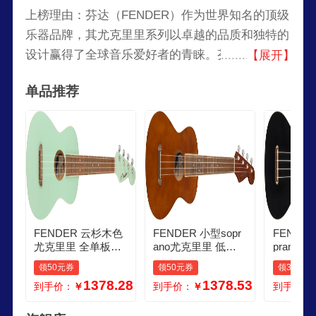
上榜理由：芬达（FENDER）作为世界知名的顶级
乐器品牌，其尤克里里系列以卓越的品质和独特的
设计赢得了全球音乐爱好者的青睐。芬达尤克里里
【展开】
不仅继承了品牌一贯的高标准制作工艺，还融合了
单品推荐
现代科技与经典元素，确保每一把尤克里里都具备
出色的音质和手感。无论是初学者还是专业演奏
者，芬达尤克里里都能提供无与伦比的演奏体验。
FENDER 云杉木色
FENDER 小型sopr
FENDE
尤克里里 全单板四
ano尤克里里 低音
prano
弦 专业音色
木单板 入门级乐器
4弦初学
领50元券
领50元券
领30元券
1378.28
1378.53
到手价：
￥
到手价：
￥
到手价：