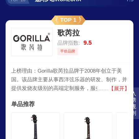
TOP 1
歌芮拉
9.5
品牌指数:
平价品牌
上榜理由：Gorilla歌芮拉品牌于2008年创立于美
国。该品牌主要从事西洋弦乐器的研发、制作，并
提供发烧友级别的高端定制服务，服务区域包括欧
【展开】
入
洲、北美及东南亚市场。其主要产品系列包括尤克
榜
单品推荐
里里、吉他、卡林巴、贝斯、大提琴、小提琴等。
规
则
Gorilla歌芮拉以其专业的声场技术、精湛的制作工
艺、考究的琴体用料以及专业化的售后服务，奠定
了其在高端个性化定制乐器领域的市场地位。