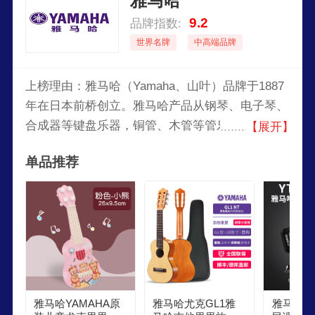
雅马哈
9.2
品牌指数:
世界名牌
中高端品牌
上榜理由：雅马哈（Yamaha、山叶）品牌于1887
年在日本前桥创立。雅马哈产品从钢琴、电子琴、
合成器等键盘乐器，铜管、木管等管乐器，小提
【展开】
琴、大提琴等弦乐器。雅马哈公司是一家生产乐
单品推荐
器、音响设备及音效产品的日本公司，现时是世界
上最大的乐器生产商，旗下的产品还有驻车空调
等。
雅马哈YAMAHA原
雅马哈尤克GL1雅
雅马哈调