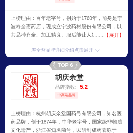
上榜理由：百年老字号，创始于1760年，前身是宁
波寿全斋药店，现成立宁波药材股份有限公司，以
其品种齐全、加工精良、服后能让人延年益寿而名
【展开】
《寿全斋》，寿全斋中药以其货真价实为宗旨，遵
寿全斋品牌详细介绍点击展开
古法炮制为典律，采用紫铜锅、铁船、锡盘、瓷盅
等等的古工具，精制各种膏、丹、散、丸、露、饮
TOP 6
片、补酒和其他药酒，
胡庆余堂
5.2
品牌指数:
中高端品牌
上榜理由：杭州胡庆余堂国药号有限公司，知名医
药品牌，创于1874年，中华老字号，国家级非物质
文化遗产，浙江省知名商号，以研制成药著称于