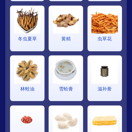
冬虫夏草
黄精
虫草花
林蛙油
雪蛤膏
滋补膏