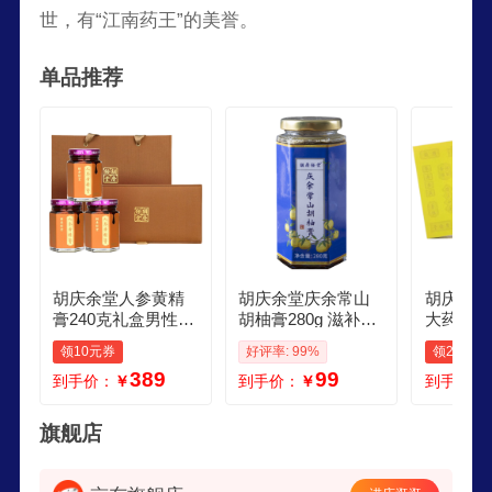
世，有“江南药王”的美誉。
单品推荐
胡庆余堂人参黄精
胡庆余堂庆余常山
胡庆余堂
膏240克礼盒男性滋
胡柚膏280g 滋补膏
大药房胡
补膏营养品补品送
方即食冲饮茶泡水
蚕枳椇膏
领10元券
好评率: 99%
领200元
礼送长辈老人 门店
柚子茶果茶罐装
生滋补膏 
389
99
到手价：
￥
到手价：
￥
到手价：
热销滋补送礼 240g
g5盒
1盒
旗舰店