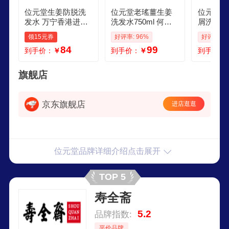
位元堂生姜防脱洗
位元堂老瑤薑生姜
位元堂港
发水 万宁香港进口
洗发水750ml 何首
屑洗发水
何首乌养发控油蓬
乌养发港版控油蓬
修护乌发
领15元券
好评率: 96%
好评率: 9
松防掉发强韧固发
松防掉发固发乌发
防掉发洗发
84
99
到手价：
￥
到手价：
￥
到手价：
何首乌黑芝麻改善
去屑修复强
发质防脱配方 750m
l
旗舰店
京东旗舰店
进店逛逛
位元堂品牌详细介绍点击展开
TOP 5
寿全斋
5.2
品牌指数:
平价品牌