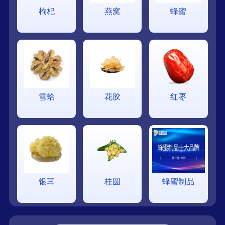
枸杞
燕窝
蜂蜜
雪蛤
花胶
红枣
银耳
桂圆
蜂蜜制品