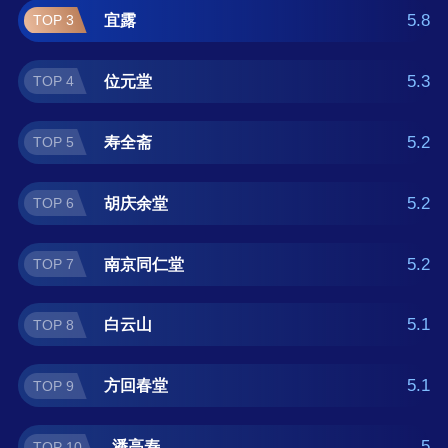
牌榜单可供您作为选购参考，我们致力于用最
5.8
宜露
TOP 3
真实的用户数据推荐口碑最好的滋补膏品牌，
让您选得放心。(榜单每月更新一次)
5.3
位元堂
TOP 4
5.2
寿全斋
TOP 5
5.2
胡庆余堂
TOP 6
5.2
南京同仁堂
TOP 7
5.1
白云山
TOP 8
5.1
方回春堂
TOP 9
5
潘高寿
TOP 10