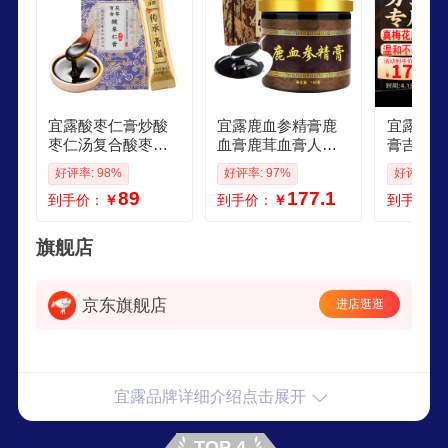
宜露酸枣仁膏炒酸
宜露鹿血参精膏鹿
宜露鹿鞭
枣仁汤复合酸枣仁
血膏鹿茸血膏人参
膏吉林梅
粉百合茯苓膏睡前
吉林梅花鹿茸血人
含量认证
好评率: 98%
好评率: 97%
好评率: 9
睡眠差养生滋补膏
参黄精男性滋补膏
膏人参鹿
89
177.1
到手价：
￥
到手价：
￥
到手价：
旗舰店
京东旗舰店
进店逛逛
宜露品牌详细介绍点击展开
TOP 4