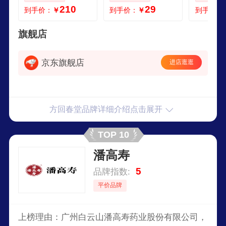
合灵芝养生送礼礼
养滋补品36g
方滋补品
210
29
到手价：
￥
到手价：
￥
到手价：
物 静眠养元睡前膏
养生 茯
黄精益椹膏 144g1
膏 168
盒
旗舰店
京东旗舰店
进店逛逛
方回春堂品牌详细介绍点击展开
TOP 10
潘高寿
5
品牌指数:
平价品牌
上榜理由：广州白云山潘高寿药业股份有限公司，