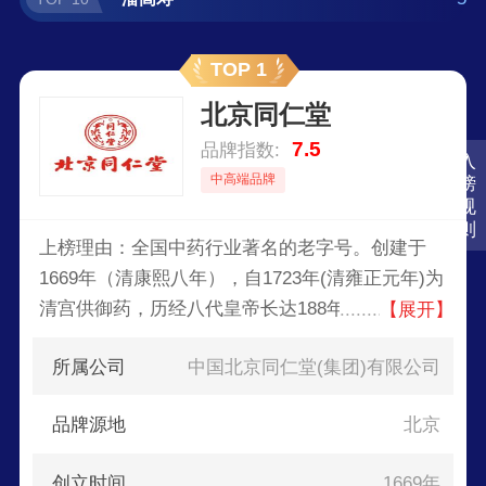
TOP 1
北京同仁堂
7.5
品牌指数:
入
中高端品牌
榜
规
则
上榜理由：全国中药行业著名的老字号。创建于
1669年（清康熙八年），自1723年(清雍正元年)为
清宫供御药，历经八代皇帝长达188年。同仁堂集
【展开】
团坚持以中医中药为主攻方向，目前在经营格局上
所属公司
中国北京同仁堂(集团)有限公司
形成了以制药工业为核心，以健康养生、医疗养
老、商业零售、国际药业为支撑的五大板块，构建
品牌源地
北京
了集种植(养殖)、制造、销售、医疗、康养、研发
于一体的大健康产业链条。
创立时间
1669年