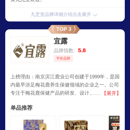
九芝堂品牌详细介绍点击展开
TOP 3
宜露
5.8
品牌指数:
平价品牌
上榜理由：南京滨江鹿业公司创建于1999年，是国
内最早涉足梅花鹿养生保健领域的企业之一。公司
专注于梅花鹿保健产品的研发、设计、生产与销
【展开】
售，且与南京中医药大学合作，联合开发了宜露系
单品推荐
列养生产品。其中以宜露牌鹿胎膏最为知名，在海
内外享有盛誉。公司除拥有知名品牌宜露外，还有
摇山、鹿汇等系列品牌。