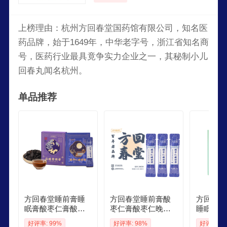
上榜理由：杭州方回春堂国药馆有限公司，知名医
药品牌，始于1649年，中华老字号，浙江省知名商
号，医药行业最具竟争实力企业之一，其秘制小儿
回春丸闻名杭州。
单品推荐
方回春堂睡前膏睡
方回春堂睡前膏酸
方回春堂
眠膏酸枣仁膏酸枣
枣仁膏酸枣仁晚安
睡眠膏茯
仁晚安膏方茯苓百
膏茯苓百合古方温
膏茯苓薏
好评率: 99%
好评率: 98%
好评率: 9