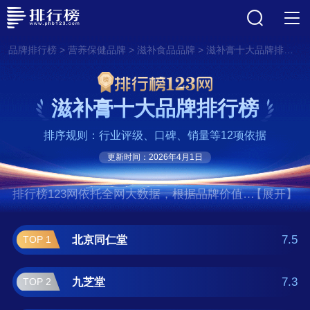
>
>
>
品牌排行榜
营养保健品牌
滋补食品品牌
滋补膏十大品牌排行榜
滋补膏十大品牌排行榜
排序规则：行业评级、口碑、销量等12项依据
更新时间：2026年4月1日
排行榜123网依托全网大数据，根据品牌价值、
【展开】
口碑评价等多项指数评选出了滋补膏十大品牌
排行榜,前十名分别是北京同仁堂、九芝堂、宜
7.5
北京同仁堂
TOP 1
露、位元堂、寿全斋、胡庆余堂、南京同仁
堂、白云山、方回春堂、潘高寿。如果您正在
7.3
九芝堂
TOP 2
查找滋补膏什么牌子好？那么本滋补膏十大品