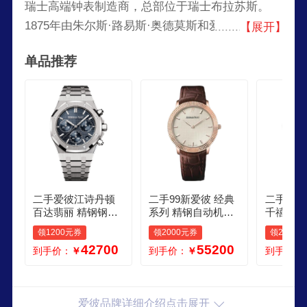
瑞士高端钟表制造商，总部位于瑞士布拉苏斯。
1875年由朱尔斯·路易斯·奥德莫斯和爱德华·奥古
【展开】
斯蒂·皮捷特在瑞士的汝拉山谷建立，并一直保持
单品推荐
家族式经营，该品牌依靠1972年推出的「皇家橡
树」系列腕表在世界钟表界脱颖而出，但其也推出
过其它著名表款。
二手爱彼江诗丹顿
二手99新爱彼 经典
二手95
百达翡丽 精钢钢带
系列 精钢自动机械
千禧系列
皮带 石英自动机械
男表 爱彼男表 1516
钻自动机
领1200元券
领2000元券
领2500
男女表 聚合 百达翡
3ORGGA088CR01
表奢侈品
42700
55200
到手价：
￥
到手价：
￥
到手价：
丽
时尚
爱彼品牌详细介绍点击展开