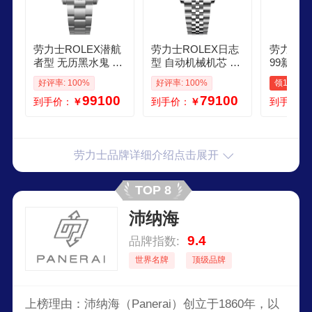
劳力士ROLEX潜航
劳力士ROLEX日志
劳力士R
者型 无历黑水鬼 自
型 自动机械机芯 蚝
99新劳力
动机械机芯 蚝式钢
式钢 100米防水 41
志型系列
好评率: 100%
好评率: 100%
领1000
41mm 男表 瑞表 黑
mm 男表 瑞表 黑色
金 后改
99100
79100
到手价：
￥
到手价：
￥
到手价：
色
自动机械
品1623
机械表径
劳力士品牌详细介绍点击展开
TOP 8
沛纳海
9.4
品牌指数:
世界名牌
顶级品牌
上榜理由：沛纳海（Panerai）创立于1860年，以