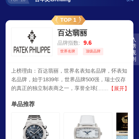
TOP 1
百达翡丽
入
9.6
品牌指数:
榜
世界名牌
顶级品牌
规
则
上榜理由：百达翡丽，世界名表知名品牌，怀表知
名品牌，始于1839年，世界品牌500强，瑞士仅存
的真正的独立制表商之一，享誉全球的著名奢侈品
【展开】
品牌，以精湛的制表技术和高贵的艺术境界为举世
单品推荐
所推崇。