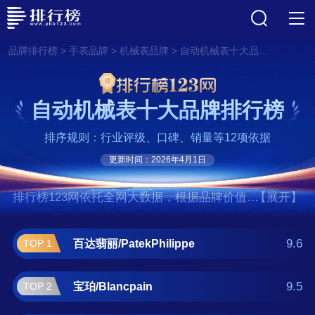
>
>
>
品牌排行榜
手表品牌
机械表品牌
自动机械表十大品牌排行榜
自动机械表十大品牌排行榜
排序规则：行业评级、口碑、销量等12项依据
更新时间：2026年4月1日
排行榜123网依托全网大数据，根据品牌价值、
【展开】
口碑评价等多项指数评选出了自动机械表十大
品牌排行榜,前十名分别是百达翡
9.6
百达翡丽/PatekPhilippe
TOP 1
丽/PatekPhilippe、宝珀/Blancpain、爱
彼/AudemarsPigeut、朗格/A.Lange&Sohne、
9.5
宝珀/Blancpain
TOP 2
江诗丹顿/Vacheron Constantin、宝