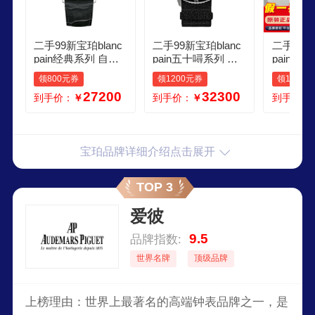
二手99新宝珀blanc
二手99新宝珀blanc
二手99新
pain经典系列 自动
pain五十噚系列 自
pain经
机械 男表 女表 40m
动机械 男表 43mm
动机械奢
领800元券
领1200元券
领1000
m 6651 1127 55B
50001110NABA
76mm表径
27200
32300
到手价：
￥
到手价：
￥
到手价：
755B
宝珀品牌详细介绍点击展开
TOP 3
爱彼
9.5
品牌指数:
世界名牌
顶级品牌
上榜理由：世界上最著名的高端钟表品牌之一，是