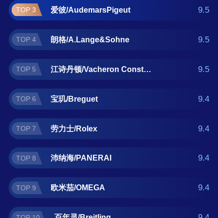
玑/Breguet、劳力士/Rolex、沛纳
9.5
爱彼/AudemarsPigeut
TOP 3
海/PANERAI、欧米茄/OMEGA、百年
灵/Breitling。如果您正在查找自动机械表什么
9.5
朗格/A.Lange&Sohne
TOP 4
牌子好？那么本自动机械表十大品牌榜单可供
您作为选购参考，我们致力于用最真实的用户
数据推荐口碑最好的自动机械表品牌，让您选
9.5
江诗丹顿/Vacheron Constantin
TOP 5
得放心。(榜单每月更新一次)
9.4
宝玑/Breguet
TOP 6
9.4
劳力士/Rolex
TOP 7
9.4
沛纳海/PANERAI
TOP 8
9.4
欧米茄/OMEGA
TOP 9
9.4
百年灵/Breitling
TOP 10