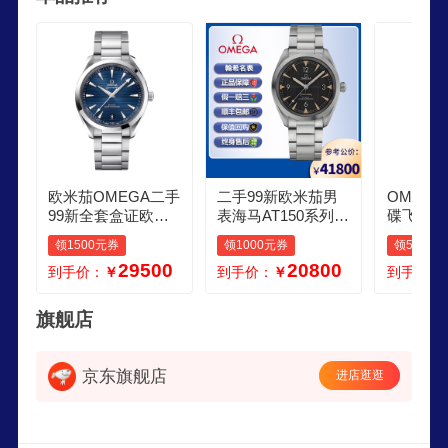
时也制造销售珠宝和专业计时器材，现隶属于斯沃
琪集团。
欧米茄OMEGA二手
二手99新欧米茄男
OMEGA
99新全套盒证欧米
表海马AT150系列8
碟飞系列
茄男表海马150系列
900机芯精钢表带自
钻刻石英
领1500元券
领1000元券
领500元
机芯8900自动机械
动机械背透日历显
瑞士奢侈
29500
20800
到手价：
￥
到手价：
￥
到手价：
日历天文台认证奢
示天文台认证 黑面
礼物送礼
侈品腕表二手欧米
钢带铁霸220104020
手表 4242
茄 41蓝盘白刻2201
01001
02
旗舰店
0412103004
京东旗舰店
进店逛逛