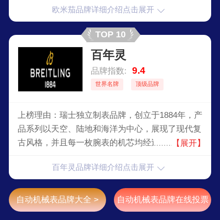
欧米茄品牌详细介绍点击展开
TOP 10
百年灵
9.4
品牌指数:
世界名牌
顶级品牌
上榜理由：瑞士独立制表品牌，创立于1884年，产
品系列以天空、陆地和海洋为中心，展现了现代复
古风格，并且每一枚腕表的机芯均经过瑞士官方天
【展开】
文台认证（COSC）。作为生产自制机芯的独立制
百年灵品牌详细介绍点击展开
表商之一，百年灵兼备摩登和复古特质，适应多种
佩戴场景。
自动机械表品牌大全 >
自动机械表品牌在线投票