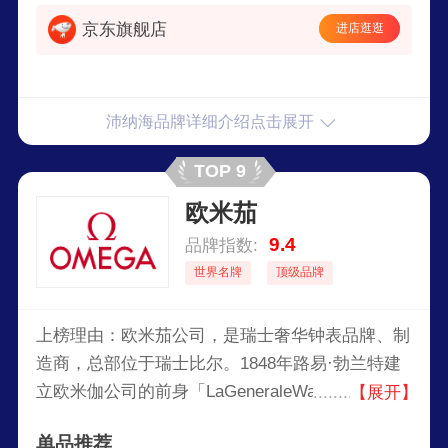
京东旗舰店
进店逛逛
沛纳海品牌详细介绍点击展开
TOP 9
欧米茄
9.4
品牌指数:
世界名牌
顶级品牌
上榜理由：欧米茄公司，是瑞士奢华钟表品牌、制
造商，总部位于瑞士比尔。1848年路易·勃兰特建
立欧米伽公司的前身「LaGeneraleWatchCo.」，
【展开】
1903年公司名中加入「欧米伽」，1982年正式更
单品推荐
名为「欧米茄公司」。欧米茄以制造手表为主，同