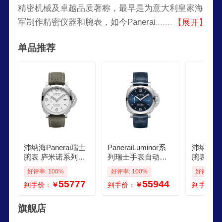
精密机械及卓越品质著称，最早是为意大利皇家海
军制作精密仪器和腕表，如今Panerai已经成为世
【展开】
界知名的高级运动腕表品牌。凭借源自大海的设计
单品推荐
灵感，Panerai将品牌定位为运动、休闲领域中的
高档腕表。意大利的设计风格和瑞士的专业技术，
使得Panerai每一款表都拥有鲜明的品牌风格和优
异的质量。
沛纳海Panerai瑞士
PaneraiLuminor系
沛纳海Pa
腕表 庐米诺系列自
列瑞士手表自动机
腕表 庐
动机械44mm男表P
械男表蓝盘皮带42
动机械4
好评率: 100%
好评率: 100%
好评率: 1
AM01314
mmPAM01393
AM0131
55777
55944
到手价：
￥
到手价：
￥
到手价：
旗舰店