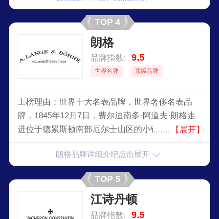
TOP 4
朗格
9.5
品牌指数:
世界名牌
顶级品牌
上榜理由：世界十大名表品牌，世界奢侈名表品
牌，1845年12月7日，费尔迪南多·阿道夫·朗格走
进位于德累斯顿南部厄尔士山区的小镇格拉苏蒂，
【展开】
在那一天创立朗格表厂，并逐步使当地成为德国精
朗格品牌详细介绍点击展开
密钟表制造中心。朗格秉持德国精密制表业创始人
遗下的传统，坚持只生产「世界上最优秀的钟表」
TOP 5
的信念，因此将年产量限制在数千枚以内，而且全
江诗丹顿
部作品只采用黄金或铂金表壳。
9.5
品牌指数: