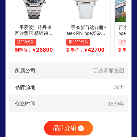
二手爱彼江诗丹顿
二手99新百达翡丽P
百达翡丽Pat
百达翡丽 精钢钢带
atek Philippe复杂功
ppe二手
皮带 石英自动机械
能时计系列 自动机
表百达翡
领800元券
领1200元券
好评率: 1
男女表 聚合 爱彼
械男表 4980G001 2
杂功能计
26800
42700
到手价：
￥
到手价：
￥
到手价：
722mm白盘皮带
列6104R
瑰金 自
优惠 咨
发货内容
所属公司
百达翡丽集团
沟通为准
品牌源地
瑞士
创立时间
1839年
品牌介绍
>