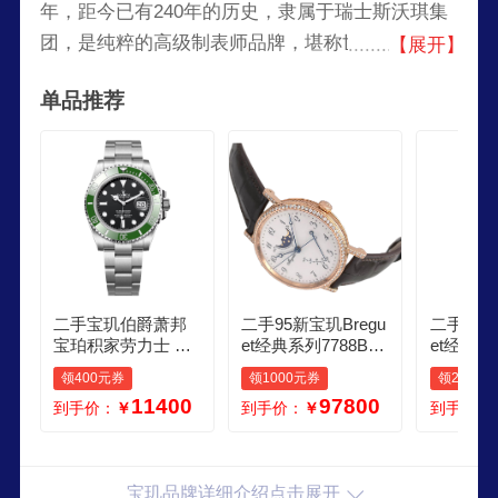
年，距今已有240年的历史，隶属于瑞士斯沃琪集
团，是纯粹的高级制表师品牌，堪称世界顶级钟表
【展开】
工艺的典范，深受皇室贵族垂青，拥有顶级制表工
单品推荐
艺与尖端科技的著名制表企业。
二手宝玑伯爵萧邦
二手95新宝玑Bregu
二手95新
宝珀积家劳力士 精
et经典系列7788BR
et经典复
钢皮带自动机械 石
玫瑰金原镶钻珐琅
动机械 男表 5207B
领400元券
领1000元券
领2000
英男表女表 聚合 萧
盘男士商务休闲正
A129V6
11400
97800
到手价：
￥
到手价：
￥
到手价：
邦
装自动机械腕表
机械
宝玑品牌详细介绍点击展开