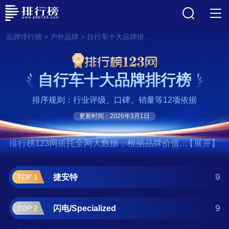
>
>
品牌排行榜
户外品牌
自行车十大品牌排行榜
自行车十大品牌排行榜
排序规则：行业评级、口碑、销量等12项依据
更新时间：2026年3月1日
排行榜123网依托全网大数据，根据品牌价值、
【展开】
口碑评价等多项指数评选出了自行车十大品牌
排行榜,前十名分别是捷安特、闪
9
捷安特
TOP 1
电/Specialized、崔克/Trek、美利达、梅
花/COLNAGO、喜德盛/XDS、比安
9
闪电/Specialized
TOP 2
奇/Bianchi、大行/DAHON、飞鸽/PIGEON、斯