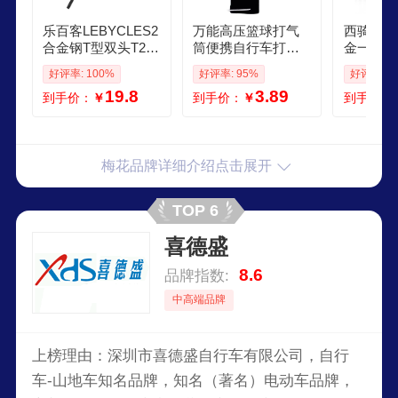
乐百客LEBYCLES2
万能高压篮球打气
西骑者自
合金钢T型双头T25
筒便携自行车打气
金一体梅
梅花扳手山地公路
筒足球排球游泳圈
山地车公
好评率: 100%
好评率: 95%
好评率: 1
自行车六钉碟片螺
电动车自行车 梅花
工具 黑
19.8
3.89
到手价：
￥
到手价：
￥
到手价：
丝刀碟刹盘
黄色20CM
梅花品牌详细介绍点击展开
TOP 6
喜德盛
8.6
品牌指数:
中高端品牌
上榜理由：深圳市喜德盛自行车有限公司，自行
车-山地车知名品牌，知名（著名）电动车品牌，