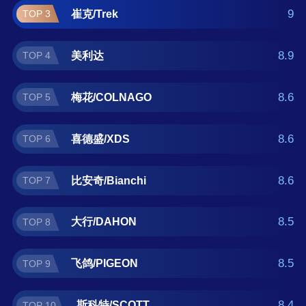
科特/SCOTT。如果您正在查找自行车什么牌子
9
崔克/Trek
TOP 3
好？那么本自行车十大品牌榜单可供您作为选
购参考，我们致力于用最真实的用户数据推荐
8.9
美利达
TOP 4
口碑最好的自行车品牌，让您选得放心。(榜单
每月更新一次)
8.6
梅花/COLNAGO
TOP 5
8.6
喜德盛/XDS
TOP 6
8.6
比安奇/Bianchi
TOP 7
8.5
大行/DAHON
TOP 8
8.5
飞鸽/PIGEON
TOP 9
8.4
斯科特/SCOTT
TOP 10