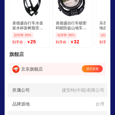
择一台自行车，更是选择一种健康、环保、高品质
的生活方式。这些优势不仅能带来舒适的骑行体
验，更能增强骑行者的信心与乐趣。拥有捷安特自
行车，您将体验到无与伦比的骑行快感
喜德盛自行车水壶
喜德盛自行车锁密
乐百客LE
架水杯架树脂安装
码锁防盗山地车锁4
地自行车
简单黑客逐日ad配
位数黑客电动公路
车刹车皮
好评率: 99%
好评率: 98%
好评率: 9
件适用崔克捷安特
车适用崔克捷安特
片橡胶闸
25
32
到手价：
￥
到手价：
￥
到手价：
灰色配不锈钢螺丝
黑色密码锁B款
通用配件
旗舰店
京东旗舰店
进店逛逛
所属公司
捷安特(中国)有限公司
品牌源地
台湾