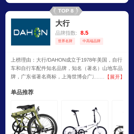
TOP 8
大行
8.5
品牌指数:
世界名牌
中高端品牌
上榜理由：大行/DAHON成立于1978年美国，自行
车和自行车配件知名品牌，知名（著名）山地车品
牌，广东省著名商标，上海世博会广东指定产品，
【展开】
全国轻工业先进企业，产品畅销全球﹐荣获多项国
单品推荐
际大奖，被吉尼斯纪录誉为“世界较大的折叠车产
销商”。