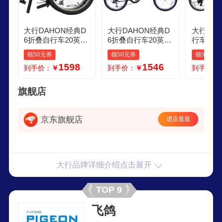
大行DAHON经典D
大行DAHON经典D
大行DA
6折叠自行车20英寸
6折叠自行车20英寸
行车20
6速成人休闲单车 K
6速成人休闲单车 K
通勤折叠
领50元券
领50元券
领50元券
BC061 青草绿 20英
BC061 白色
61 黑色
1598
1546
到手价：
￥
到手价：
￥
到手价：
寸
旗舰店
京东旗舰店
进店逛逛
大行品牌详细介绍点击展开
TOP 9
飞鸽