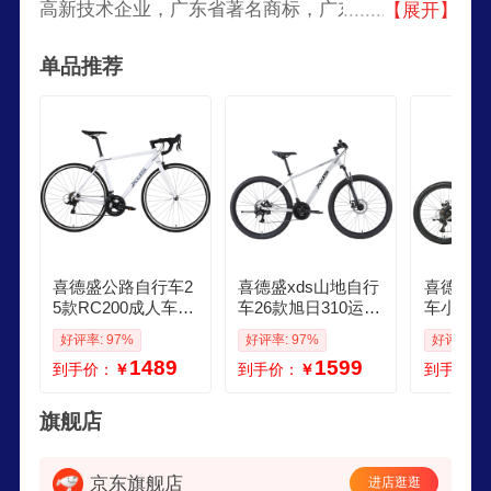
高新技术企业，广东省著名商标，广东省名牌产
【展开】
品，广东省优秀民营企业，深圳市民营骨干企业，
单品推荐
2004年亚洲极限运动中国代表团指定用车。
喜德盛公路自行车2
喜德盛xds山地自行
喜德盛x
5款RC200成人车14
车26款旭日310运动
车小王子
速变速车 白灰700C
健身学生青少年成
青少年学
好评率: 97%
好评率: 97%
好评率: 9
510MM
人骑行变速轻便单
动单车黑
1489
1599
到手价：
￥
到手价：
￥
到手价：
车 26款旭日310象
牙白17寸26款
旗舰店
京东旗舰店
进店逛逛