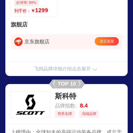
好评率: 99%
48V12A铅酸电池智
1299
到手价：
￥
能电瓶车可上牌白
色北斗版
旗舰店
京东旗舰店
进店逛逛
飞鸽品牌详细介绍点击展开
TOP 10
斯科特
8.4
品牌指数:
世界名牌
高端品牌
上榜理由：全球知名的高端运动装备品牌，成立于