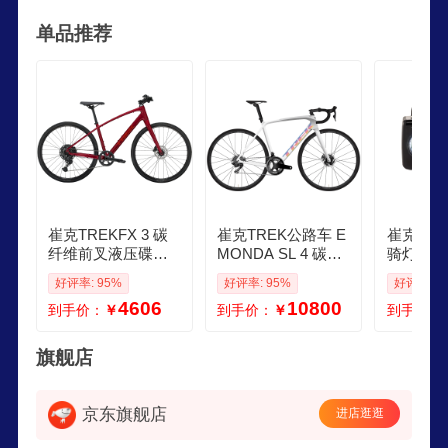
屡获殊荣，更是众多骑行爱好者的首选。其产品线
单品推荐
涵盖山地车、公路车、城市车等多种类型，满足不
同骑行需求。
崔克TREKFX 3 碳
崔克TREK公路车 E
崔克TR
纤维前叉液压碟刹
MONDA SL 4 碳纤
骑灯高续
休闲通勤健身多功
维油压碟刹轻量爬
能蓝牙自
好评率: 95%
好评率: 95%
好评率: 9
能自行车平把公路
坡竞赛级公路自行
车灯 后
4606
10800
到手价：
￥
到手价：
￥
到手价：
车 胭红色 门店提取
车 白色银色 直邮到
M建议身高165175C
家 50CM建议身高1
M 10速
61166Cm 22速
旗舰店
京东旗舰店
进店逛逛