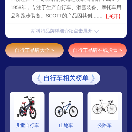
1958年，专注于生产自行车、滑雪装备、摩托车用
品和跑步装备。SCOTT的产品因其创新设计、高
【展开】
性能和耐用性而受到户外运动爱好者和专业运动员
斯科特品牌详细介绍点击展开
的青睐，尤其是在自行车领域，代表车型包括
Spark、Genius和Ransom，提供卓越的性能和耐
用性，适合各种地形和骑行风格。
自行车品牌大全 >
自行车品牌在线投票 >
自行车相关榜单
儿童自行车
山地车
公路车