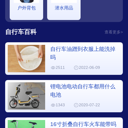
户外背包
潜水用品
自行车百科
查看更多>
自行车油蹭到衣服上能洗掉
吗
2511
2022-06-09
锂电池电动自行车都用什么
电池
1343
2020-07-22
16寸折叠自行车火车能带吗