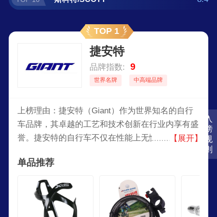
TOP 1
捷安特
9
品牌指数:
世界名牌
中高端品牌
上榜理由：捷安特（Giant）作为世界知名的自行
入
车品牌，其卓越的工艺和技术创新在行业内享有盛
榜
誉。捷安特的自行车不仅在性能上无懈可击，更通
【展开】
规
则
过其独特的设计和优质的材料，提供了顶级的骑行
单品推荐
体验。无论是山地、道路还是城市骑行，捷安特都
能满足不同骑行爱好者的需求。其先进的碳纤维技
术和精准的车架设计，使得每一台自行车都具备轻
量化与坚固性的完美平衡。选择捷安特，不仅是选