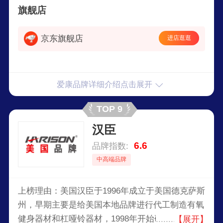
旗舰店
销售的企业，产品一直引领着国际健身器材市场，
享有较高的声誉。
京东旗舰店
进店逛逛
爱康品牌详细介绍点击展开
TOP 9
汉臣
6.6
品牌指数:
中高端品牌
上榜理由：美国汉臣于1996年成立于美国德克萨斯
州，早期主要是给美国本地品牌进行代工制造有氧
健身器材和杠哑铃器材，1998年开始研发和制造电
【展开】