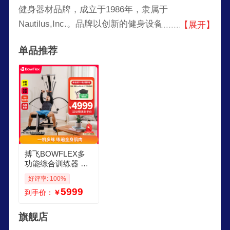
健身器材品牌，成立于1986年，隶属于
Nautilus,Inc.。品牌以创新的健身设备设计而闻
【展开】
名，尤其是以多功能力量训练设备和可调节哑铃为
单品推荐
代表。Bowflex专注于为家庭用户提供便捷、高效
的健身解决方案，其产品在全球范围内广受欢迎，
帮助用户在家中实现全身锻炼。
搏飞BOWFLEX多
功能综合训练器 家
庭力量训练器械 拉
好评率: 100%
力器PR1000可折叠
5999
到手价：
￥
25种训练模式 卧推
坐姿划船训练
旗舰店