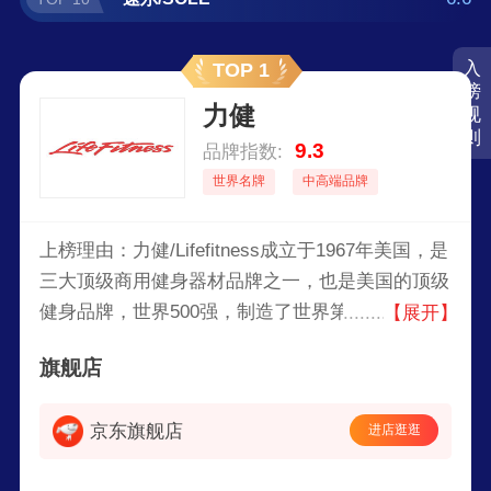
入
TOP 1
榜
力健
规
则
9.3
品牌指数:
世界名牌
中高端品牌
上榜理由：力健/Lifefitness成立于1967年美国，是
三大顶级商用健身器材品牌之一，也是美国的顶级
健身品牌，世界500强，制造了世界第一台电动健
【展开】
身自行车，并且一直在推动着健身设备电子化的发
旗舰店
展。
京东旗舰店
进店逛逛