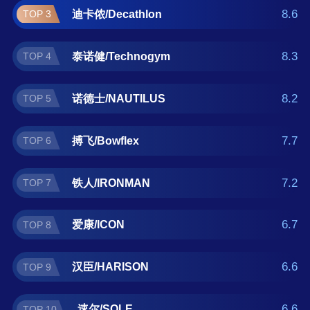
臣/HARISON、速尔/SOLE。如果您正在查找综
8.6
迪卡侬/Decathlon
TOP 3
合训练器什么牌子好？那么本综合训练器十大
品牌榜单可供您作为选购参考，我们致力于用
8.3
泰诺健/Technogym
TOP 4
最真实的用户数据推荐口碑最好的综合训练器
品牌，让您选得放心。(榜单每月更新一次)
8.2
诺德士/NAUTILUS
TOP 5
7.7
搏飞/Bowflex
TOP 6
7.2
铁人/IRONMAN
TOP 7
6.7
爱康/ICON
TOP 8
6.6
汉臣/HARISON
TOP 9
6.6
速尔/SOLE
TOP 10