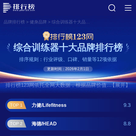
>
>
品牌排行榜
健身品牌
综合训练器十大品牌排行榜
综合训练器十大品牌排行榜
排序规则：行业评级、口碑、销量等12项依据
更新时间：2026年2月1日
排行榜123网依托全网大数据，根据品牌价值、
【展开】
口碑评价等多项指数评选出了综合训练器十大
品牌排行榜,前十名分别是力健/Lifefitness、海
9.3
力健/Lifefitness
TOP 1
德/HEAD、迪卡侬/Decathlon、泰诺
健/Technogym、诺德士/NAUTILUS、搏
8.8
海德/HEAD
TOP 2
飞/Bowflex、铁人/IRONMAN、爱康/ICON、汉