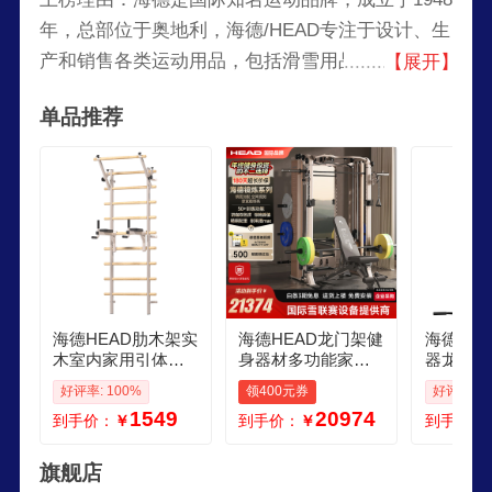
年，总部位于奥地利，海德/HEAD专注于设计、生
产和销售各类运动用品，包括滑雪用品、网球用
【展开】
品、高尔夫用品、游泳装备、健身器材等，海德致
单品推荐
力于为运动员和运动爱好者提供高品质、功能性强
且时尚感十足的运动装备，让他们在享受运动的同
时，也能展现自我风格。
海德HEAD肋木架实
海德HEAD龙门架健
海德HE
木室内家用引体向
身器材多功能家用
器龙门架
上健身器材多功能
飞鸟综合训练器卧
用单人站
好评率: 100%
领400元券
好评率: 9
综合训练器康复拉
推架镜炼系列力量
多功能一
1549
20974
到手价：
￥
到手价：
￥
到手价：
伸 实木肋木架时尚
站 顶配款180KG精
款香槟拿
奶咖赠可拆引体向
钢配重100KG彩色
重包上楼
上架
杠铃片商用凳奥杆
旗舰店