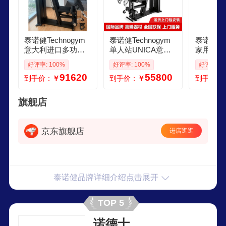
泰诺健Technogym
泰诺健Technogym
泰诺健Tec
意大利进口多功能
单人站UNICA意大
家用商用
综合力量训练器UNI
利原装进口多功能
440综
好评率: 100%
好评率: 100%
好评率: 1
CA 泰诺健综合力量
综合训练器健身
门架史密
91620
55800
到手价：
￥
到手价：
￥
到手价：
训练器UNICA
旗舰店
京东旗舰店
进店逛逛
泰诺健品牌详细介绍点击展开
TOP 5
诺德士