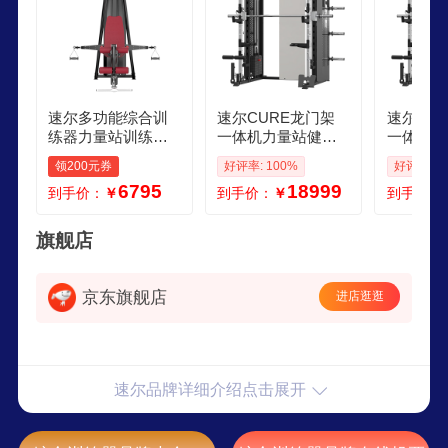
速尔多功能综合训
速尔CURE龙门架
速尔CU
练器力量站训练运
一体机力量站健身
一体机力
动器械家庭组合健
器材家用综合训练
器材家用
领200元券
好评率: 100%
好评率: 1
身器材G51 多功能
器卧推架史密斯G9
器卧推架
6795
18999
到手价：
￥
到手价：
￥
到手价：
综合训练器
0
0
旗舰店
京东旗舰店
进店逛逛
速尔品牌详细介绍点击展开