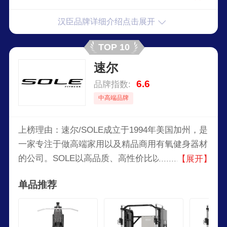
动跑步机及划水器材，并服务于美国专业运动队。
汉臣品牌详细介绍点击展开
后续专注于商用健身房器材，和美国的24HOURS
以及WORDGYM等公司进行合作，提供专业的有
TOP 10
氧和力量运动器材。2003年进入亚洲，在台湾台南
速尔
设立制造基地服务亚太地区，2007年授权广州市汉
臣健身器材有限公司代理中国市场业务，开拓了中
6.6
品牌指数:
国线下零售市场，得到良好的市场回馈，继而推出
中高端品牌
中国制造的健身器材系列产品。
上榜理由：速尔/SOLE成立于1994年美国加州，是
一家专注于做高端家用以及精品商用有氧健身器材
的公司。SOLE以高品质、高性价比以及优质的售
【展开】
后服务而闻名于健身器材界，并成为行业的领军品
单品推荐
牌。