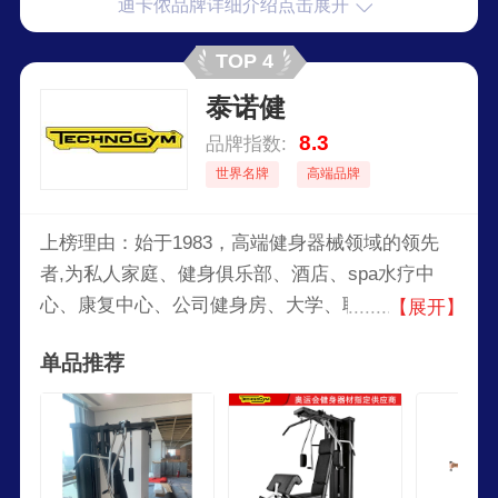
迪卡侬品牌详细介绍点击展开
动所需。从初学者到专业运动爱好者，迪卡侬都能
提供运动服饰、装备以及各种创意类运动产品，其
TOP 4
全产业链掌控的模式让其产品具有较高的性价比。
泰诺健
8.3
品牌指数:
世界名牌
高端品牌
上榜理由：始于1983，高端健身器械领域的领先
者,为私人家庭、健身俱乐部、酒店、spa水疗中
心、康复中心、公司健身房、大学、职业运动设施
【展开】
提供专业健身器材的一家企业，产品深得业界同行
单品推荐
的认可，2008年北京奥运会和残奥会的官方赞助
商。