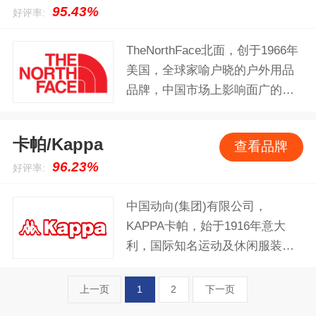
列。认真做好每一件衣服每一双
95.43%
名运动品牌的中坚地位，被认为
好评率:
鞋子，致力于将超越自我的体育
是艺术的代表，奢华的典范。
精神融入每个人的生活。
TheNorthFace北面，创于1966年
美国，全球家喻户晓的户外用品
品牌，中国市场上影响面广的国
际高端品牌，著名的专业登山和
徒步装备的制造商。
卡帕/Kappa
查看品牌
96.23%
好评率:
中国动向(集团)有限公司，
KAPPA卡帕，始于1916年意大
利，国际知名运动及休闲服装品
牌，产品定位于18-35岁充满活
力、青春及时尚的人士，欧洲较
上一页
1
2
下一页
大的私人拥有运动产品集团。