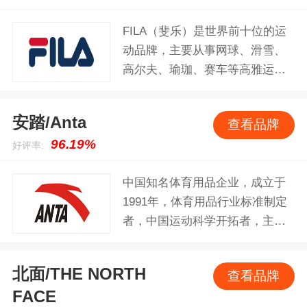
球运动品牌的地位。
FILA（斐乐）是世界前十位的运
动品牌，主要从事网球、滑雪、
高尔夫、瑜珈、赛车等高雅运动
相关产品的开发。明快大胆的设
计风格、卓尔不群的高雅气质和
安踏/Anta
查看品牌
独特的产品功效，使FILA（斐
96.19%
好评率:
乐）在国际顶尖运动品牌中风韵
独具，誉满全球。 品牌于1911年
中国知名体育用品企业，成立于
由FILA兄弟在意大利BIELLA创
1991年，体育用品行业标准制定
立，至今已经有一百多年历史。
者，中国运动科学开拓者，主要
上个世纪七十年代，FILA配合多
从事设计、开发、制造和行销安
元化策略，拓展运动服装业务。
踏品牌的体育用品，包括运动
并在之后的岁月里先后开发了高
北面/THE NORTH
查看品牌
鞋、服装及配饰。2008年开始推
尔夫、网球、健身，瑜伽、跑步
FACE
出儿童体育用品和时尚鞋品系
及滑雪系列，最终奠定了世界著