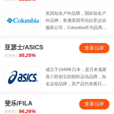
类、服装、器材和配件产品。
美国知名户外品牌，国际知名户
外品牌，隶属美国哥伦比亚运动
服装公司，Columbia作为品类丰
富的户外运动服装品牌，拥有超
过70年的品牌经验，旗下主营产
亚瑟士/ASICS
查看品牌
品有卫衣、鞋袜、防晒衣、羽绒
95.25%
好评率:
服、冲锋衣等多种产品。
成立于1949年日本，是日本鬼冢
喜八郎创立的跑鞋运动品牌，知
名运动品牌，其产品代表着日本
精致、专业的民族文化。该品牌
坚持高科技、高品质的标准，研
斐乐/FILA
查看品牌
发了多项专利，将防止穿着者受
96.26%
好评率:
伤与运动乐趣相结合，奠定了全