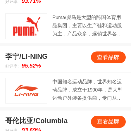
93.71%
好评率:
上最好的产品视为光荣的任务。
耐克的语言就是运动的语言。
Puma/彪马是大型的跨国体育用
品集团，主要以生产鞋和运动服
为主，产品众多，远销世界各
地，如今PUMA的鞋和服饰的嘻
哈文化涂鸦在各国都很受欢迎，
李宁/LI-NING
查看品牌
是年轻人最爱的品牌之一，Puma
95.52%
好评率:
还采用了“明星效应”的有力宣传，
为许多知名运动员和明星量身定
中国知名运动品牌，世界知名运
做了秋衣和球鞋，就连麦当娜的
动品牌，成立于1990年，是大型
世界巡回演唱会中，也是穿着
运动户外装备提供商，专门从事
PUMA的鞋。
于体育事业的发展，自主开发的
的体育用品企业，已逐步成为代
哥伦比亚/Columbia
查看品牌
表中国的、国际领先的运动品牌
93.69%
好评率:
公司。产品主要包括运动休闲鞋