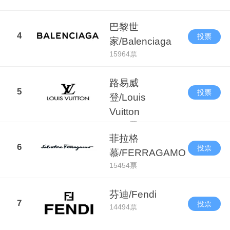
巴黎世
4
投票
家/Balenciaga
15964票
路易威
5
投票
登/Louis
Vuitton
15574票
菲拉格
6
投票
慕/FERRAGAMO
15454票
芬迪/Fendi
7
投票
14494票