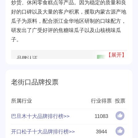
炒货、休闲零食糕点等产品。因为稳定的质量和良
好的口碑以及大量的客户积累，攫取内蒙古源产地
瓜子为原料，配合浙江金华地区研制的口味配方，
研发出了广受好评的焦糖味瓜子以及山核桃味瓜
子。
【展开】
品牌认证
十大
优质
所属公司
金华市老街口食品有限公司
老街口品牌投票
品牌源地
金华
所属行业
行业得票
投票
创立时间
2018年
巴旦木十大品牌排行榜>>
11083
分享量
40
开口松子十大品牌排行榜>>
3944