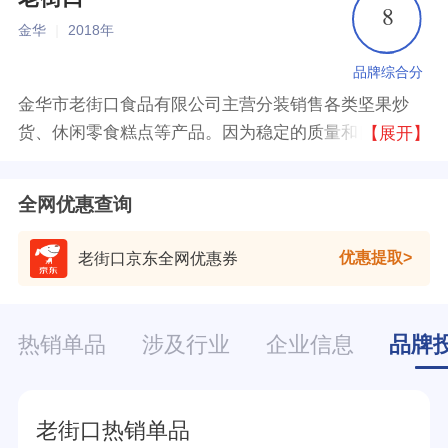
8
金华
|
2018年
品牌综合分
金华市老街口食品有限公司主营分装销售各类坚果炒
货、休闲零食糕点等产品。因为稳定的质量和良好的口
【展开】
碑以及大量的客户积累，攫取内蒙古源产地瓜子为原
料，配合浙江金华地区研制的口味配方，研发出了广受
全网优惠查询
好评的焦糖味瓜子以及山核桃味瓜子。
优惠提取
老街口京东全网优惠券
热销单品
涉及行业
企业信息
品牌
老街口热销单品