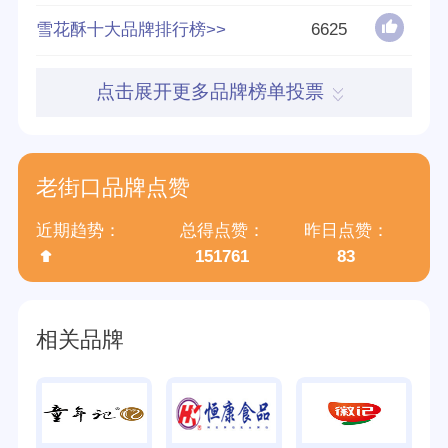
好评率
95%
雪花酥十大品牌排行榜>>
6625
参与榜单数
127个
点击展开更多品牌榜单投票
得票数
830742
老街口品牌点赞
近期趋势：
总得点赞：
昨日点赞：
151761
83
相关品牌