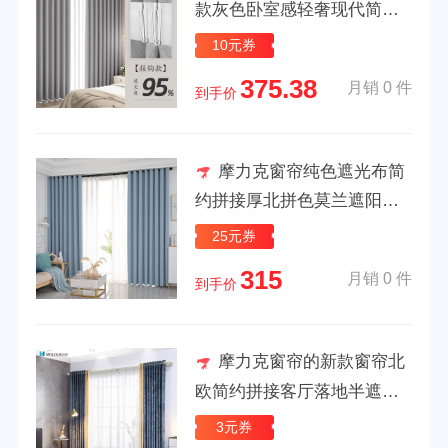
款灰色卧室感轻奢现代简约
遮阳防晒隔热布 杏灰色挂钩
10元券
款 适用墙宽3.64.1m帘高2.7
375.38
月销 0 件
m*一套2
到手价
摩力克窗帘纯色遮光布简
约拼接厚北拼色莫兰遮阳透
光素色ins风 冰蓝【打孔】
25元券
看样品 收到后喜欢颜色可退
315
月销 0 件
款
到手价
摩力克窗帘的新款窗帘北
欧简约拼接客厅落地半遮光
卧室加厚雪尼尔 天蓝色 1.0X
3元券
1.8