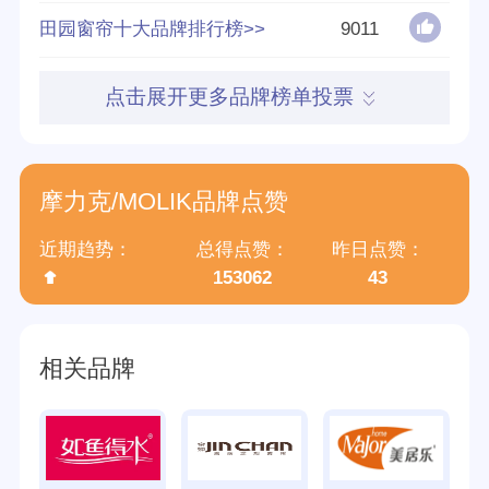
参与榜单数
122个
田园窗帘十大品牌排行榜>>
9011
得票数
899190
点击展开更多品牌榜单投票
归属集团
佛山市摩力克家居布业有限公司
摩力克/MOLIK品牌点赞
近期趋势：
总得点赞：
昨日点赞：
153062
43
相关品牌