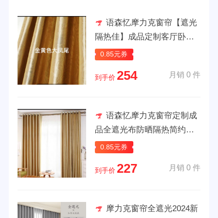
语森忆摩力克窗帘【遮光
隔热佳】成品定制客厅卧室
简约现代遮光隔热 金黄色大
0.85元券
凤尾 宽3米高2.7米打孔款一
254
月销 0 件
片
到手价
语森忆摩力克窗帘定制成
品全遮光布防晒隔热简约客
厅卧室防紫外线出租加 金色
0.85元券
宽3.5米*高2米挂钩款
227
月销 0 件
到手价
摩力克窗帘全遮光2024新