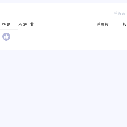
总得票：
投票
所属行业
总票数
投