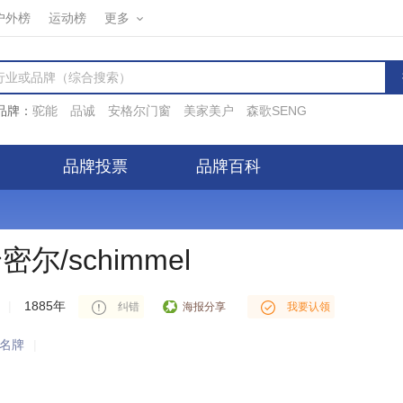
户外榜
运动榜
更多
品牌：
驼能
品诚
安格尔门窗
美家美户
森歌SENG
品牌投票
品牌百科
密尔/schimmel
|
1885年
海报分享
纠错
我要认领
名牌
|