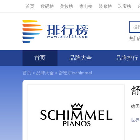
首页
数码榜
美妆榜
家电榜
装修榜
珠宝榜
热门
首页
品牌大全
品牌排行
首页
>
品牌大全
>
舒密尔/schimmel
舒
德国
世界