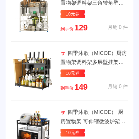
置物架调料架三角转角壁挂
架304不锈钢台面调味品收纳
10元券
架子 304不锈钢双层转角架
129
月销 0 件
（可壁挂）
到手价
四季沐歌（MICOE）厨房
置物架调料架多层壁挂架台
面收纳架刀架免安装带筷子
10元券
筒砧板架 黑色30长双层免安
149
月销 0 件
装（可壁挂）
到手价
四季沐歌（MICOE） 厨
房置物架 可伸缩微波炉架多
功能烤箱架子瓶罐调料架厨
10元券
房收纳架 黑色-双层加厚款