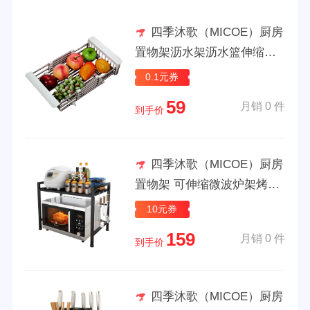
四季沐歌（MICOE）厨房
置物架沥水架沥水篮伸缩碗
筷沥水架不锈钢水槽沥水架
0.1元券
可伸缩沥水篮
59
月销 0 件
到手价
四季沐歌（MICOE）厨房
置物架 可伸缩微波炉架烤箱
架子瓶罐调料架厨房台面收
10元券
纳架 黑色双层-可伸缩（送挂
159
月销 0 件
钩）
到手价
四季沐歌（MICOE）厨房