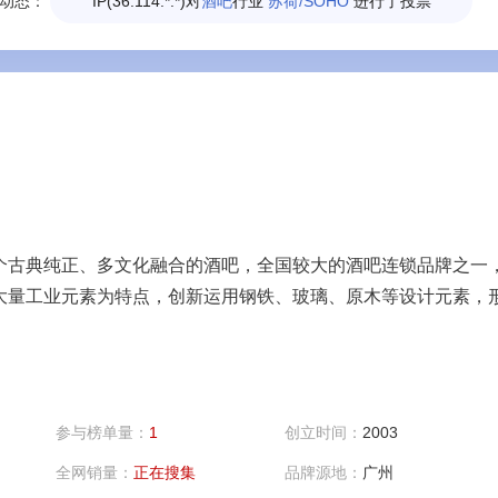
动态：
IP(36.114.*.*)对
酒吧
行业
苏荷/SOHO
进行了投票
个古典纯正、多文化融合的酒吧，全国较大的酒吧连锁品牌之一
大量工业元素为特点，创新运用钢铁、玻璃、原木等设计元素，
参与榜单量：
1
创立时间：
2003
全网销量：
正在搜集
品牌源地：
广州