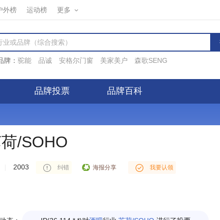
户外榜
运动榜
更多
品牌：
驼能
品诚
安格尔门窗
美家美户
森歌SENG
品牌投票
品牌百科
荷/SOHO
|
2003
海报分享
纠错
我要认领