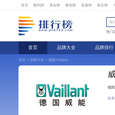
首页
数码榜
美妆榜
家电榜
装修榜
珠宝榜
热门
首页
品牌大全
品牌排行
首页
>
品牌大全
>
威能/Vaillant
威
德国
世界