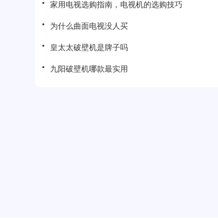
家用电视选购指南，电视机的选购技巧
为什么曲面电视没人买
皇太太破壁机是牌子吗
九阳破壁机哪款最实用