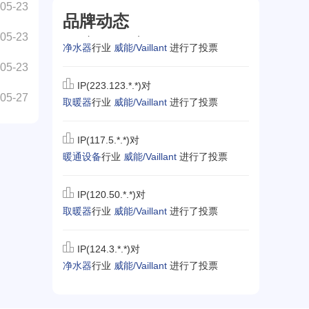
05-23
品牌动态
IP(183.229.*.*)对
05-23
净水器
行业
威能/Vaillant
进行了投票
05-23
IP(223.123.*.*)对
取暖器
行业
威能/Vaillant
进行了投票
05-27
IP(117.5.*.*)对
暖通设备
行业
威能/Vaillant
进行了投票
IP(120.50.*.*)对
取暖器
行业
威能/Vaillant
进行了投票
IP(124.3.*.*)对
净水器
行业
威能/Vaillant
进行了投票
IP(114.95.*.*)对