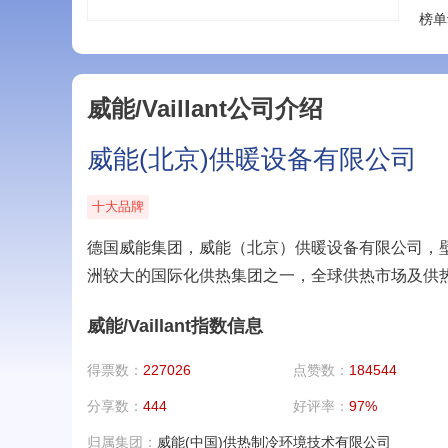
榜单
威能/Vaillant公司介绍
威能(北京)供暖设备有限公司
十大品牌
德国威能集团，威能（北京）供暖设备有限公司，
洲较大的国际化供热集团之一，全球供热市场及供
威能/Vaillant指数信息
得票数：
227026
点赞数：
184544
分享数：
444
好评率：
97%
归属集团：
威能(中国)供热制冷环境技术有限公司