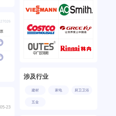
海尔/haier
能率/NORITZ
查看详情
查看详情
7026
菲斯曼/Viessmann
A.O.史密斯
票
查看详情
查看详情
开市客/COSTCO
格力/GREE
查看详情
查看详情
中广欧特斯/OUTES
林内/Rinnai
查看详情
查看详情
涉及行业
建材
家电
厨卫卫浴
五金
05-23