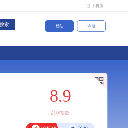
手机版
登陆
注册
8.9
品牌指数