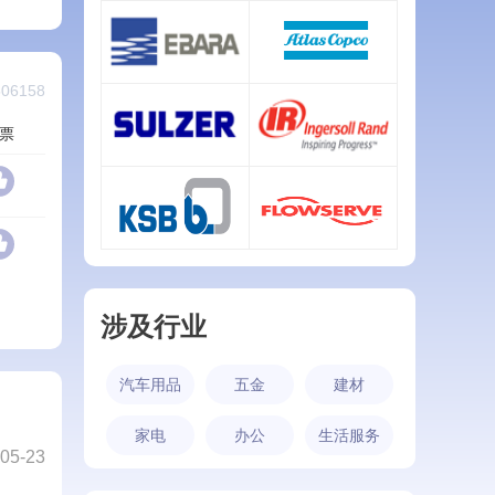
格兰富/GRUNDFOS
连成
查看详情
查看详情
6158
荏原/EBARA
Atlas Copco
票
查看详情
查看详情
苏尔寿/SULZER
英格索兰/IngersollRand
查看详情
查看详情
凯士比/KSB
福斯/Flowserve
查看详情
查看详情
涉及行业
汽车用品
五金
建材
家电
办公
生活服务
05-23