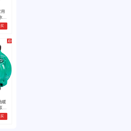
IP(117.63.*.*)对
潜水泵
行业
威乐/WILO
进行了投票
家用
水太
抽水
购买
动】
地暖
泵锅
压泵
购买
插拔