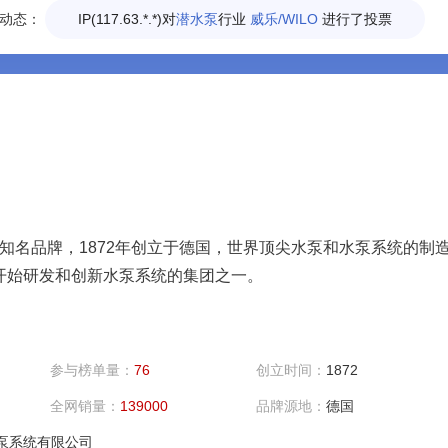
动态：
IP(111.156.*.*)对
增压泵
行业
威乐/WILO
进行了投票
IP(119.16.*.*)对
增压泵
行业
威乐/WILO
进行了投票
泵知名品牌，1872年创立于德国，世界顶尖水泵和水泵系统的制
开始研发和创新水泵系统的集团之一。
参与榜单量：
76
创立时间：
1872
全网销量：
139000
品牌源地：
德国
水泵系统有限公司