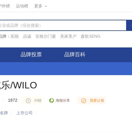
户外榜
运动榜
更多
品牌：
驼能
品诚
安格尔门窗
美家美户
森歌SENG
品牌投票
品牌百科
乐/WILO
IP(223.68.*.*)对
水泵
行业
威乐/WILO
进行了投票
|
1872
海报分享
纠错
我要认领
IP(117.78.*.*)对
增压泵
行业
威乐/WILO
进行了投票
名牌
|
上市公司
|
IP(117.148.*.*)对
磁力泵
行业
威乐/WILO
进行了投票
IP(117.63.*.*)对
潜水泵
行业
威乐/WILO
进行了投票