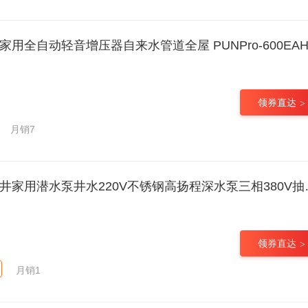
家用全自动轻音增压器自来水管道全屋 PUNPro-600EA
领券直达
月销7
泵井水220V不锈钢高扬程深水泵三相380V抽水机叶轮泵 370瓦-2吨-35米扬程-6叶-18
领券直达
月销1