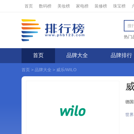
首页
数码榜
美妆榜
家电榜
装修榜
珠宝榜
热门
首页
品牌大全
品牌排行
首页
>
品牌大全
>
威乐/WILO
威
德国
世界