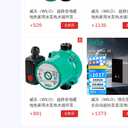
威乐（WILO） 超静音地暖
威乐（WILO） 超
地热家用水泵热水循环泵锅
地热家用水泵热水循
炉管道回水系统暖气增压泵
炉管道回水系统暖气
529
1136
去购买
￥
￥
RS25/6铁泵头【手动插拔
RS25/8铜泵头【智
电源】
控制】
威乐（WILO） 超静音地暖
威乐（WILO）增压
地热家用水泵热水循环泵锅
全自动超轻音直流增
炉管道回水系统暖气增压泵
来水管道全屋马桶花
881
1373
去购买
￥
￥
RS15/6铜泵头【智能温控
池 水精灵Reno-30
控制】
扬程】