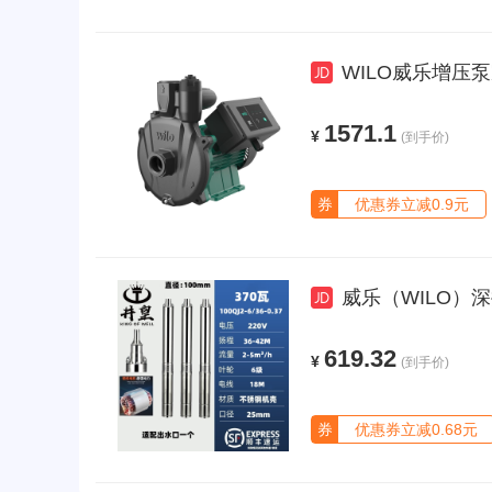
WILO威乐增压泵
1571.1
¥
(到手价)
券
优惠券立减0.9元
威乐（WILO）深井家用潜水
619.32
¥
(到手价)
券
优惠券立减0.68元