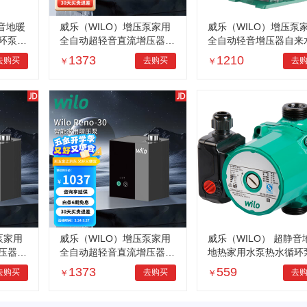
静音地暖
威乐（WILO）增压泵家用
威乐（WILO）增压泵
环泵锅
全自动超轻音直流增压器自
全自动轻音增压器自来
增压泵
来水管道全屋马桶花洒洗手
阳热水器智能马桶自吸
1373
1210
去购买
去购买
去
￥
￥
能温控
池 水精灵Reno-30【30米
泵 PW-178EH【全自
扬程】
泵家用
威乐（WILO）增压泵家用
威乐（WILO） 超静音
压器自
全自动超轻音直流增压器自
地热家用水泵热水循环
洒洗手
来水管道全屋马桶花洒洗手
炉管道回水系统暖气增
1373
559
去购买
去购买
去
￥
￥
【30米
池 水精灵Reno-30【30米
RS25/6铁泵头【手动
扬程】
电源】