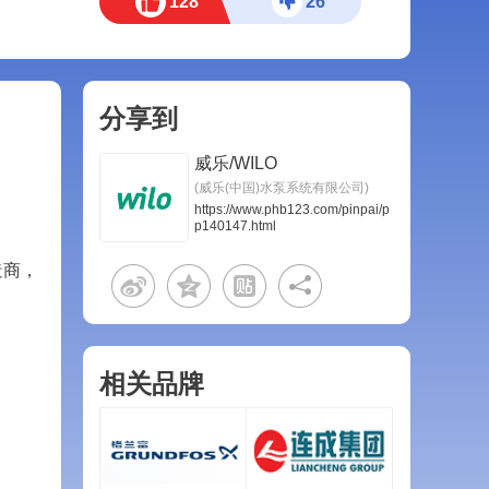
128
26
分享到
威乐/WILO
(威乐(中国)水泵系统有限公司)
https://www.phb123.com/pinpai/p
p140147.html
造商，
相关品牌