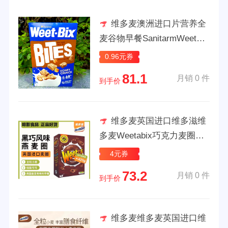
维多麦澳洲进口片营养全
麦谷物早餐SanitarmWeetBix
Breakfast 25.01.10蜂蜜味HO
0.96元券
NEY
81.1
月销 0 件
到手价
维多麦英国进口维多滋维
多麦Weetabix巧克力麦圈谷
物零食饮早餐麦片 原装进口-
4元券
巧克力麦圈420g(25.08. 盒装
73.2
月销 0 件
到手价
维多麦维多麦英国进口维