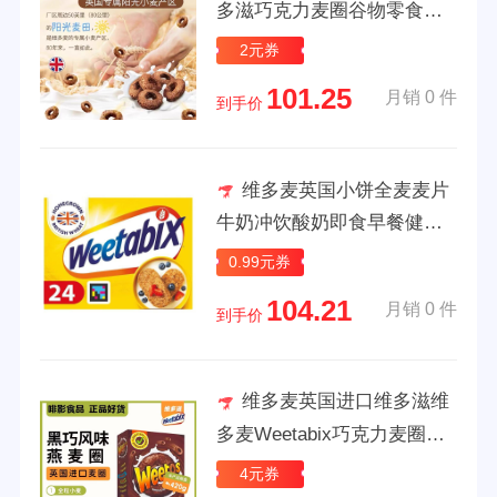
多滋巧克力麦圈谷物零食饮
早餐麦片盒 原装进口巧克力
2元券
麦圈420g25
101.25
月销 0 件
到手价
维多麦英国小饼全麦麦片
牛奶冲饮酸奶即食早餐健身
代餐 原味24只装
0.99元券
104.21
月销 0 件
到手价
维多麦英国进口维多滋维
多麦Weetabix巧克力麦圈谷
物零食饮早餐麦片 原装进口-
4元券
巧克力麦圈420g(25.08. 盒装