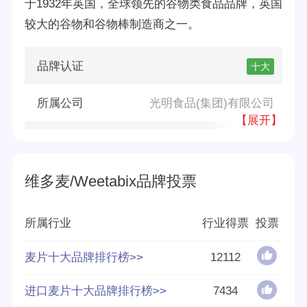
于1932年英国，全球领先的谷物类食品品牌，英国
较大的谷物和谷物棒制造商之一。
品牌认证
十大
所属公司
光明食品(集团)有限公司
【展开】
品牌源地
英国
创立时间
1932年
维多麦/Weetabix品牌投票
分享量
211
所属行业
行业得票
投票
好评率
88%
麦片十大品牌排行榜>>
12112
参与榜单数
4个
进口麦片十大品牌排行榜>>
7434