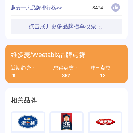
得票数
79204
燕麦十大品牌排行榜>>
8474
英文名称
Weetabix
点击展开更多品牌榜单投票
归属集团
维多麦食品贸易(上海)有限公司
维多麦/Weetabix品牌点赞
近期趋势：
总得点赞：
昨日点赞：
392
12
相关品牌