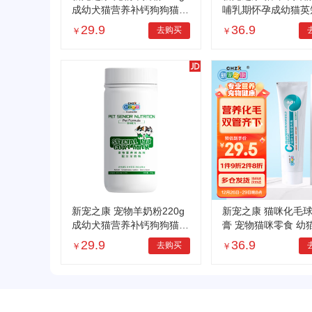
成幼犬猫营养补钙狗狗猫咪
哺乳期怀孕成幼猫英
营养补充剂
蓝猫全阶段猫咪通用
29.9
36.9
去购买
￥
￥
新宠之康 宠物羊奶粉220g
新宠之康 猫咪化毛
成幼犬猫营养补钙狗狗猫咪
膏 宠物猫咪零食 幼
营养补充剂
猫咪营养膏 化毛膏 
29.9
36.9
去购买
￥
￥
养保健品125克