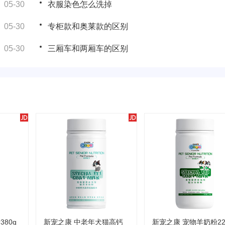
05-30
衣服染色怎么洗掉
05-30
专柜款和奥莱款的区别
05-30
三厢车和两厢车的区别
80g
新宠之康 中老年犬猫高钙
新宠之康 宠物羊奶粉22