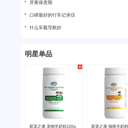
牙膏保质期
口碑最好的行车记录仪
什么车载导航好
明星单品
新宠之康 宠物羊奶粉220g
新宠之康 猫咪羊奶粉3