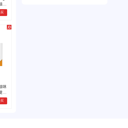
IP(116.27.*.*)对
猫咪
营养膏
行业
新宠之康
进行了投票
购买
猫咪
嚏猫
购买