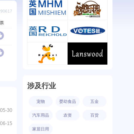
来旺兄弟/lwbros
KOJIMA
90617
查看详情
查看详情
票
MIISHIIEM
憨憨乐园
查看详情
查看详情
REICHOLD
votesil
查看详情
查看详情
华元宠具/HOOPET
Lanswood
查看详情
查看详情
涉及行业
宠物
婴幼食品
五金
05-30
汽车用品
农资
百货
06-15
家居日用