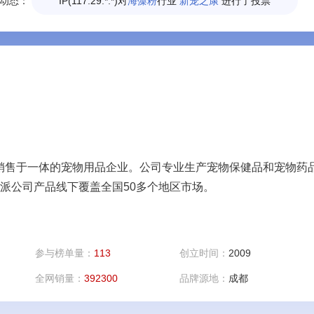
动态：
IP(117.29.*.*)对
海藻粉
行业
新宠之康
进行了投票
IP(120.242.*.*)对
营养膏
行业
新宠之康
进行了投票
IP(110.118.*.*)对
营养膏
行业
新宠之康
进行了投票
销售于一体的宠物用品企业。公司专业生产宠物保健品和宠物药
派公司产品线下覆盖全国50多个地区市场。
参与榜单量：
113
创立时间：
2009
全网销量：
392300
品牌源地：
成都