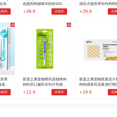
短加菲
低脂狗狗猫咪羊奶粉500g
成幼犬猫营养补钙狗狗
宠物营养补充
营养补充剂
39.9
29.9
去购买
去购买
去
￥
￥
球营养
新宠之康宠物喂药器猫咪狗
新宠之康宠物双黄连片
猫成猫
狗吃药口服药水剂片剂推筒
狗狗感冒药流鼻涕打喷
猫咪营
式喂水小幼猫犬针管筒
鼻支咳嗽哮喘清热解毒
12.9
19.9
去购买
去购买
去
￥
￥