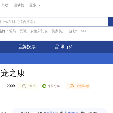
户外榜
运动榜
更多
品牌：
驼能
品诚
安格尔门窗
美家美户
森歌SENG
品牌投票
品牌百科
新宠之康
IP(14.202.*.*)对
宠物服饰
行业
新宠之康
进行了投票
|
2009
海报分享
纠错
我要认领
IP(36.209.*.*)对
营养膏
行业
新宠之康
进行了投票
IP(116.27.*.*)对
营养膏
行业
新宠之康
进行了投票