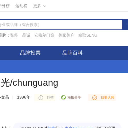
户外榜
运动榜
更多
品牌：
驼能
品诚
安格尔门窗
美家美户
森歌SENG
品牌投票
品牌百科
光/chunguang
-文昌
|
1996年
海报分享
纠错
我要认领
IP(117.133.*.*)对
椰子制品
行业
春光/chunguang
进行了投票
IP(220.131.*.*)对
椰子糖
行业
春光/chunguang
进行了投票