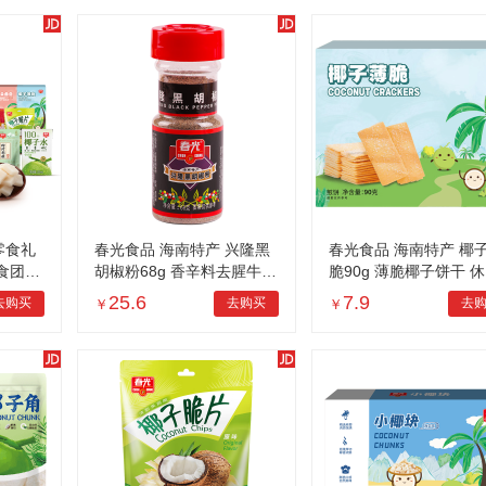
零食礼
春光食品 海南特产 兴隆黑
春光食品 海南特产 椰
零食团购
胡椒粉68g 香辛料去腥牛排
脆90g 薄脆椰子饼干 
调料炖汤
零食
25.6
7.9
去购买
去购买
去
￥
￥