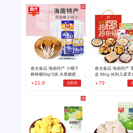
春光食品 海南特产 小椰子
春光食品 海南特产 
棒棒糖56g*3袋 水果糖硬糖
盒 881g 休闲儿童
果喜糖儿童零食
伴手物送礼年货节
21.9
79
去购买
￥
￥