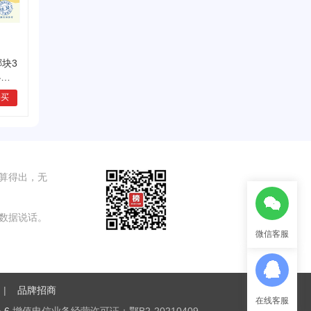
椰块3
办公
购买
算得出，无
数据说话。
微信客服
。 |
品牌招商
在线客服