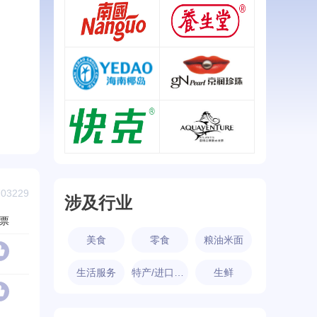
椰树
普利制药
查看详情
查看详情
南国
养生堂
查看详情
查看详情
椰岛/Yedao
京润珍珠
查看详情
查看详情
快克/quike
亚特兰蒂斯水世界
查看详情
查看详情
3229
涉及行业
票
美食
零食
粮油米面
生活服务
特产/进口食品
生鲜