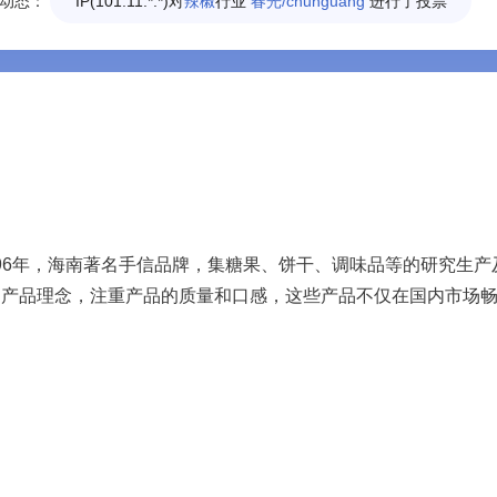
动态：
IP(101.11.*.*)对
辣椒
行业
春光/chunguang
进行了投票
96年，海南著名手信品牌，集糖果、饼干、调味品等的研究生产
为产品理念，注重产品的质量和口感，这些产品不仅在国内市场