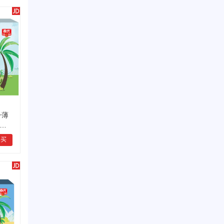
子薄
休闲
购买