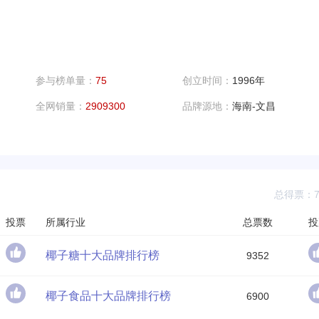
参与榜单量：
75
创立时间：
1996年
全网销量：
2909300
品牌源地：
海南-文昌
总得票：70
投票
所属行业
总票数
投
椰子糖十大品牌排行榜
9352
椰子食品十大品牌排行榜
6900